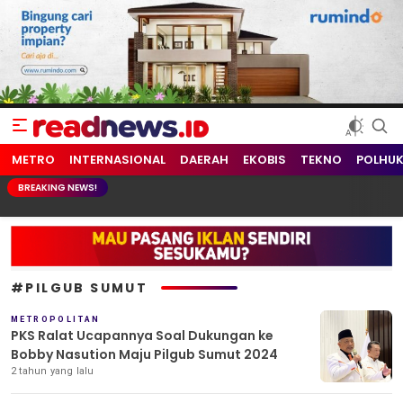
readnews.id
Berita Terkini, Update Terbaru Hari ini dari Indonesia dan Dunia
METRO
INTERNASIONAL
DAERAH
EKOBIS
TEKNO
POLHU
BREAKING NEWS!
#PILGUB SUMUT
METROPOLITAN
PKS Ralat Ucapannya Soal Dukungan ke
Bobby Nasution Maju Pilgub Sumut 2024
2 tahun yang lalu