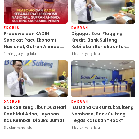
EKOBIS
DAERAH
Prabowo dan KADIN
Digugat Soal Flagging
Sepakat Pacu Ekonomi
Kredit, Bank Sulteng:
Nasional, Gufran Ahmad:
Kebijakan Berlaku untuk
Sulteng Siap Ambil Peran
Seluruh Debitur ASN
1 minggu yang lalu
1 bulan yang lalu
DAERAH
DAERAH
Bank Sulteng Libur Dua Hari
Isu Dana CSR untuk Sulteng
Saat Idul Adha, Layanan
Nambaso, Bank Sulteng
Kas Kembali Dibuka Jumat
Tegas Katakan “Hoax”
3 bulan yang lalu
3 bulan yang lalu