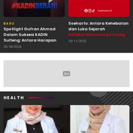
Soeharto: Antara Kehebatan
BARU
Spotlight Gufran Ahmad
dan Luka Sejarah
Dalam Suksesi KADIN
Refleksi Muhammad Sadig
Sulteng: Antara Harapan
Alhabsyie, Akademisi UIN
10/11/2025
dan Kebutuhan Perubahan
Datokarama Palu /
05/04/2026
Oleh: Anshar Munir
Pemerhati Gerakan
Mahasiswa
HEALTH