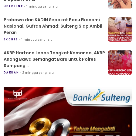
1 minggu yang lalu
HEADLINE
Prabowo dan KADIN Sepakat Pacu Ekonomi
Nasional, Gufran Ahmad: Sulteng Siap Ambil
Peran
1 minggu yang lalu
EKOBIS
AKBP Hartono Lepas Tongkat Komando, AKBP
Anang Bawa Semangat Baru untuk Polres
Sampang
Tradisi Pedang Pora Iringi Sertijab Kapolres
2 minggu yang lalu
DAERAH
Sampang