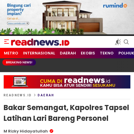
readnews.id
Berita Terkini, Update Terbaru Hari ini dari Indonesia dan Dunia
METRO
INTERNASIONAL
DAERAH
EKOBIS
TEKNO
POLHU
BREAKING NEWS!
READNEWS.ID
DAERAH
Bakar Semangat, Kapolres Tapsel
Latihan Lari Bareng Personel
M Rizky Hidayatullah