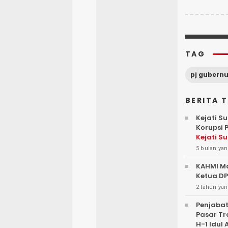
TAG
pj gubernu
BERITA 
Kejati S
Korupsi 
Kejati S
Bertamb
5 bulan yan
KAHMI Ma
Ketua DP
2 tahun yan
Penjabat
Pasar Tr
H-1 Idul