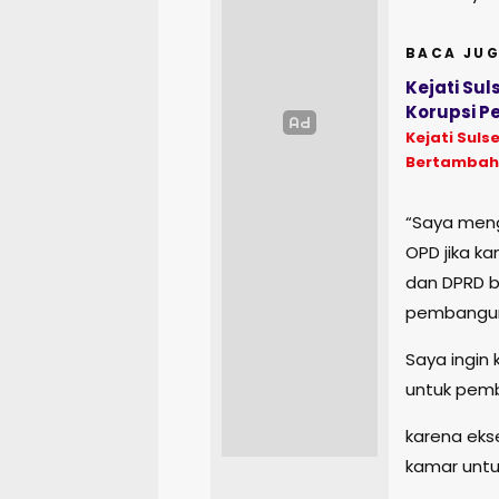
BACA JUG
Kejati Su
Korupsi P
Kejati Suls
Bertambah
“Saya men
OPD jika k
dan DPRD b
pembanguna
Saya ingin
untuk pem
karena eks
kamar untu