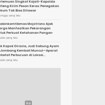
rtemuan Singkat Kajati-Kapolda
lteng Kirim Pesan Keras: Penegakan
kum Tak Bisa Ditawar
minggu yang lalu
abinkamtibmas Mojotrisno Ajak
arga Manfaatkan Pekarangan
tuk Perkuat Ketahanan Pangan
ulan yang lalu
k Kapok Dirazia, Judi Sabung Ayam
 Jombang Kembali Muncul—Aparat
rketat Perburuan di Lokasi
rsembunyi
ulan yang lalu