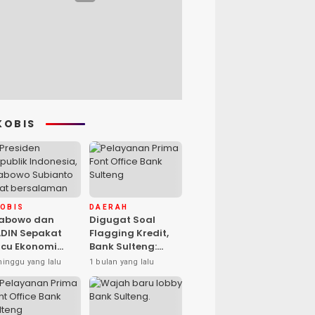
KOBIS
KOBIS
DAERAH
rabowo dan
Digugat Soal
DIN Sepakat
Flagging Kredit,
cu Ekonomi
Bank Sulteng:
sional, Gufran
Kebijakan Berlaku
minggu yang lalu
1 bulan yang lalu
mad: Sulteng
untuk Seluruh
ap Ambil Peran
Debitur ASN