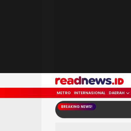
readnews.id
Berita Terkini, Update Terbaru Hari ini 
METRO
INTERNASIONAL
DAERAH
BREAKING NEWS!