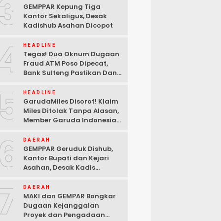
3
GEMPPAR Kepung Tiga
Kantor Sekaligus, Desak
Kadishub Asahan Dicopot
4
HEADLINE
Tegas! Dua Oknum Dugaan
Fraud ATM Poso Dipecat,
Bank Sulteng Pastikan Dana
Nasabah Tetap Aman
5
HEADLINE
GarudaMiles Disorot! Klaim
Miles Ditolak Tanpa Alasan,
Member Garuda Indonesia
Siapkan Petisi
6
DAERAH
GEMPPAR Geruduk Dishub,
Kantor Bupati dan Kejari
Asahan, Desak Kadis
Perhubungan Dicopot
7
DAERAH
MAKI dan GEMPAR Bongkar
Dugaan Kejanggalan
Proyek dan Pengadaan