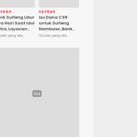
AERAH
DAERAH
nk Sulteng Libur
Isu Dana CSR
a Hari Saat Idul
untuk Sulteng
ha, Layanan
Nambaso, Bank
s Kembali
Sulteng Tegas
ulan yang lalu
3 bulan yang lalu
buka Jumat
Katakan “Hoax”