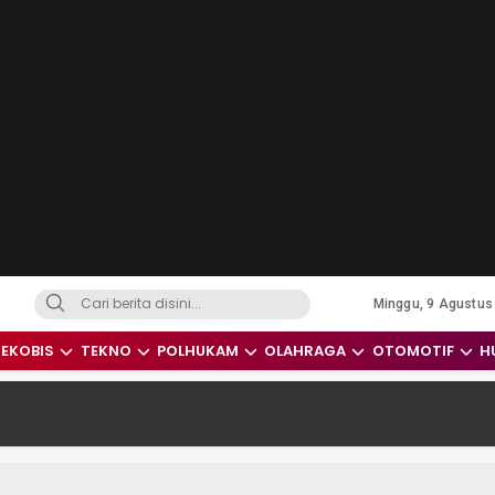
Minggu, 9 Agustus
dari Indonesia dan Dunia
EKOBIS
TEKNO
POLHUKAM
OLAHRAGA
OTOMOTIF
H