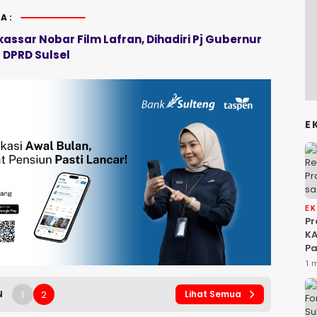
A:
assar Nobar Film Lafran, Dihadiri Pj Gubernur
 DPRD Sulsel
E
E
P
KA
Pa
Na
1 
Ah
Si
1
2
N
Lihat Semua