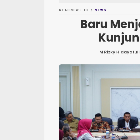
READNEWS.ID
NEWS
Baru Menj
Kunjun
M Rizky Hidayatul