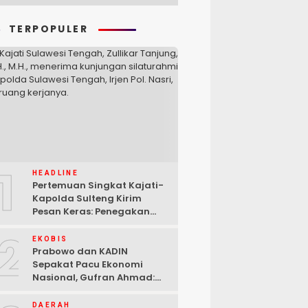
TERPOPULER
1
HEADLINE
Pertemuan Singkat Kajati-
Kapolda Sulteng Kirim
Pesan Keras: Penegakan
Hukum Tak Bisa Ditawar
2
EKOBIS
Prabowo dan KADIN
Sepakat Pacu Ekonomi
Nasional, Gufran Ahmad:
Sulteng Siap Ambil Peran
DAERAH