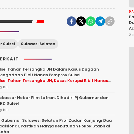
D
Ba
Du
Ad
Ka
2 b
Di
r Sulsel
Sulawesi Selatan
TERKAIT
ulsel Tahan Tersangka UN Dalam Kasus Dugaan
Pengadaan Bibit Nanas Pemprov Sulsel
ulsel Tahan Tersangka UN, Kasus Korupsi Bibit Nanas
ah Jadi Enam Orang
g lalu
kassar Nobar Film Lafran, Dihadiri Pj Gubernur dan
RD Sulsel
g lalu
 Gubernur Sulawesi Selatan Prof Zudan Kunjungi Dua
adisional, Pastikan Harga Kebutuhan Pokok Stabil di
 Adha