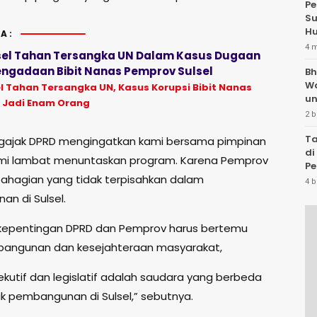
Pe
Su
Hu
A:
4 
lsel Tahan Tersangka UN Dalam Kasus Dugaan
engadaan Bibit Nanas Pemprov Sulsel
Bh
W
el Tahan Tersangka UN, Kasus Korupsi Bibit Nanas
un
 Jadi Enam Orang
2 b
Ta
gajak DPRD mengingatkan kami bersama pimpinan
di
ami lambat menuntaskan program. Karena Pemprov
Pe
ahagian yang tidak terpisahkan dalam
Te
4 b
n di Sulsel.
 kepentingan DPRD dan Pemprov harus bertemu
bangunan dan kesejahteraan masyarakat,
ekutif dan legislatif adalah saudara yang berbeda
k pembangunan di Sulsel,” sebutnya.