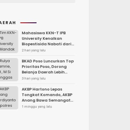
AERAH
Mahasiswa KKN-T IPB
University Kenalkan
Biopestisida Nabati dari
Daun Pepaya
2 hari yang lalu
BKAD Poso Luncurkan Top
Prioritas Poso, Dorong
Belanja Daerah Lebih
Efektif dan Tepat
3 hari yang lalu
Sasaran
AKBP Hartono Lepas
Tongkat Komando, AKBP
Anang Bawa Semangat
Baru untuk Polres
1 minggu yang lalu
Sampang