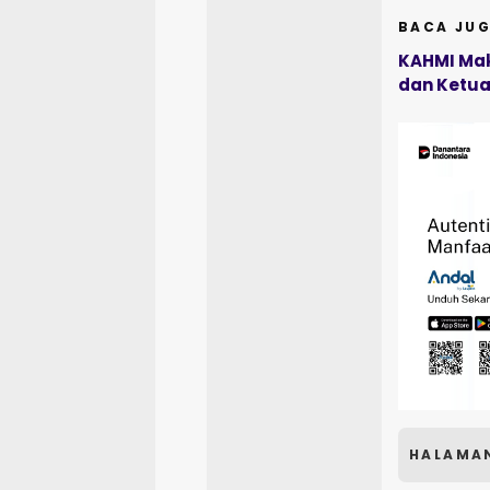
BACA JUG
KAHMI Mak
dan Ketua
HALAMA