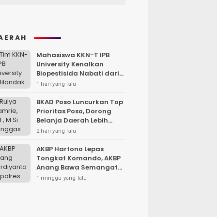
AERAH
Mahasiswa KKN-T IPB
University Kenalkan
Biopestisida Nabati dari
Daun Pepaya
1 hari yang lalu
BKAD Poso Luncurkan Top
Prioritas Poso, Dorong
Belanja Daerah Lebih
Efektif dan Tepat
2 hari yang lalu
Sasaran
AKBP Hartono Lepas
Tongkat Komando, AKBP
Anang Bawa Semangat
Baru untuk Polres
1 minggu yang lalu
Sampang