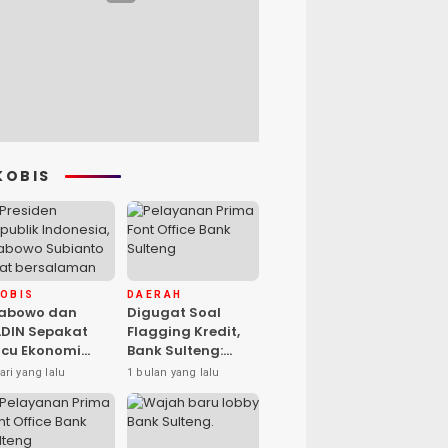
KOBIS
KOBIS
DAERAH
rabowo dan
Digugat Soal
DIN Sepakat
Flagging Kredit,
cu Ekonomi
Bank Sulteng:
sional, Gufran
Kebijakan Berlaku
ari yang lalu
1 bulan yang lalu
mad: Sulteng
untuk Seluruh
ap Ambil Peran
Debitur ASN