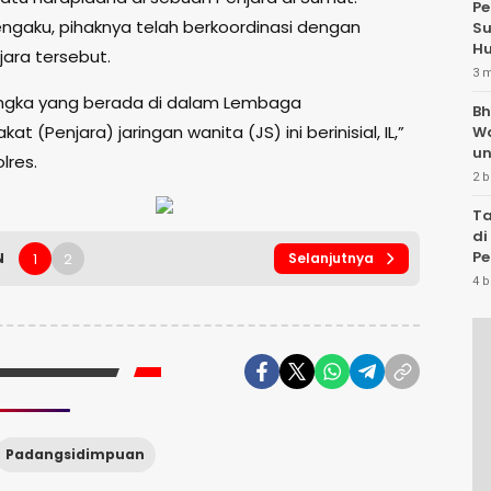
Pe
gaku, pihaknya telah berkoordinasi dengan
Su
Hu
jara tersebut.
3 
ngka yang berada di dalam Lembaga
Bh
t (Penjara) jaringan wanita (JS) ini berinisial, IL,”
W
un
lres.
2 b
Ta
di
Pe
1
2
N
Selanjutnya
Te
4 b
Padangsidimpuan