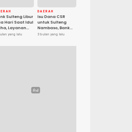
AERAH
DAERAH
nk Sulteng Libur
Isu Dana CSR
a Hari Saat Idul
untuk Sulteng
ha, Layanan
Nambaso, Bank
s Kembali
Sulteng Tegas
ulan yang lalu
3 bulan yang lalu
buka Jumat
Katakan “Hoax”