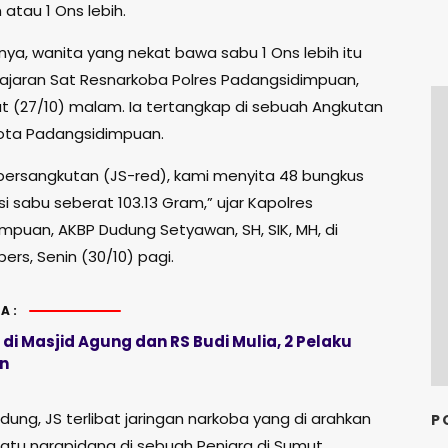
 atau 1 Ons lebih.
nya, wanita yang nekat bawa sabu 1 Ons lebih itu
jajaran Sat Resnarkoba Polres Padangsidimpuan,
 (27/10) malam. Ia tertangkap di sebuah Angkutan
ota Padangsidimpuan.
 bersangkutan (JS-red), kami menyita 48 bungkus
 isi sabu seberat 103.13 Gram,” ujar Kapolres
mpuan, AKBP Dudung Setyawan, SH, SIK, MH, di
pers, Senin (30/10) pagi.
A:
i Masjid Agung dan RS Budi Mulia, 2 Pelaku
n
ung, JS terlibat jaringan narkoba yang di arahkan
P
satu narapidana di sebuah Penjara di Sumut.