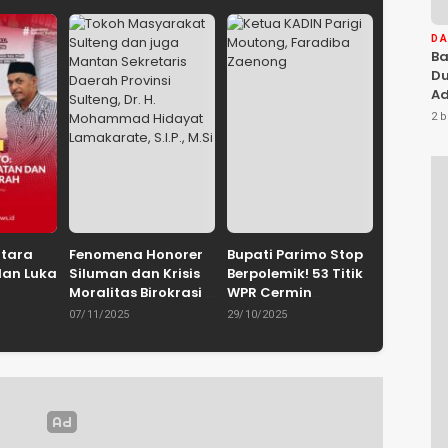
D
Ba
Du
Ad
Ka
2 b
Di
ntara
Fenomena Honorer
Bupati Parimo Stop
dan Luka
Siluman dan Krisis
Berpolemik! 53 Titik
Moralitas Birokrasi
WPR Cermin
uhammad
Oleh: Dr. H.
Retaknya Tata
07/11/2025
29/10/2025
yie,
Mohammad
Kelola
IN
Hidayat
Pemerintahan
Palu /
Lamakarate, S.I.P.,
Gerakan
M.Si