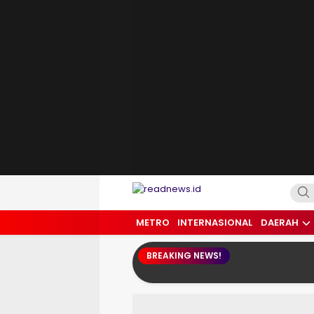
readnews.id
Berita Terkini, Update Terbaru Hari ini 
METRO
INTERNASIONAL
DAERAH
BREAKING NEWS!