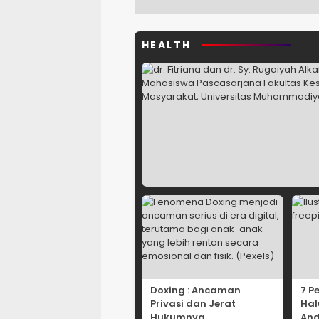
HEALTH
Doxing : Ancaman
7 P
Privasi dan Jerat
Hal
Hukumnya
And