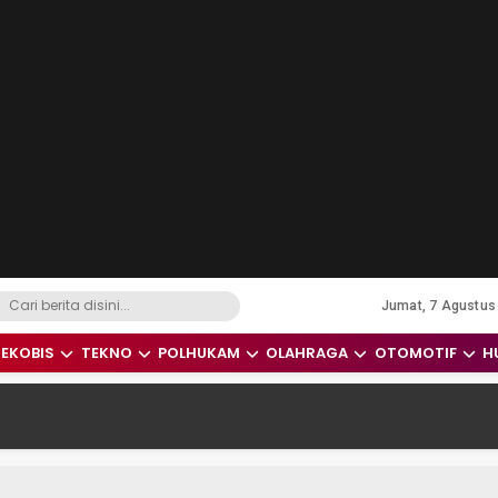
Jumat, 7 Agustus
dari Indonesia dan Dunia
EKOBIS
TEKNO
POLHUKAM
OLAHRAGA
OTOMOTIF
H