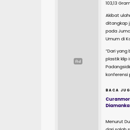
103,13 Gram
Akibat ulah
ditangkap 
pada Jumat
Umum di K
“Dari yang
plastik klip
Padangsidi
konferensi 
BACA JUG
Curanmor d
Diamanka
Menurut Dud
dari salah 