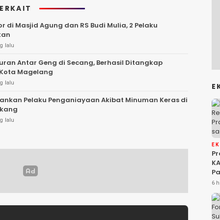
TERKAIT
 di Masjid Agung dan RS Budi Mulia, 2 Pelaku
kan
g lalu
uran Antar Geng di Secang, Berhasil Ditangkap
 Kota Magelang
g lalu
E
mankan Pelaku Penganiayaan Akibat Minuman Keras di
kang
g lalu
E
P
KA
Pa
Na
6 h
Ah
Si