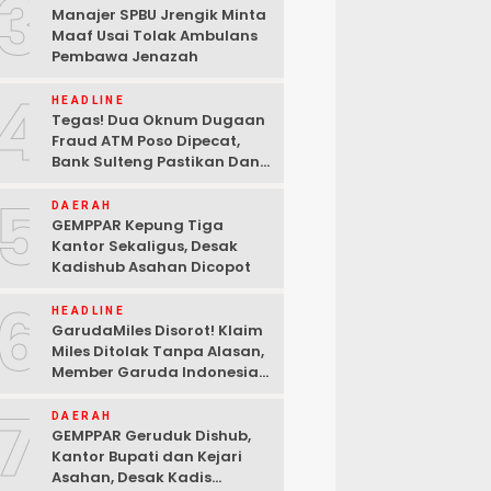
3
Manajer SPBU Jrengik Minta
Maaf Usai Tolak Ambulans
Pembawa Jenazah
4
HEADLINE
Tegas! Dua Oknum Dugaan
Fraud ATM Poso Dipecat,
Bank Sulteng Pastikan Dana
Nasabah Tetap Aman
5
DAERAH
GEMPPAR Kepung Tiga
Kantor Sekaligus, Desak
Kadishub Asahan Dicopot
6
HEADLINE
GarudaMiles Disorot! Klaim
Miles Ditolak Tanpa Alasan,
Member Garuda Indonesia
Siapkan Petisi
7
DAERAH
GEMPPAR Geruduk Dishub,
Kantor Bupati dan Kejari
Asahan, Desak Kadis