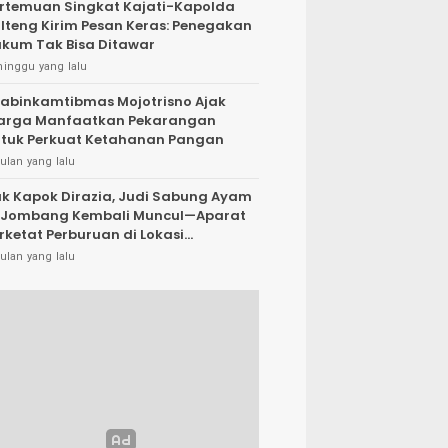
rtemuan Singkat Kajati-Kapolda
lteng Kirim Pesan Keras: Penegakan
kum Tak Bisa Ditawar
minggu yang lalu
abinkamtibmas Mojotrisno Ajak
arga Manfaatkan Pekarangan
tuk Perkuat Ketahanan Pangan
ulan yang lalu
k Kapok Dirazia, Judi Sabung Ayam
 Jombang Kembali Muncul—Aparat
rketat Perburuan di Lokasi
rsembunyi
ulan yang lalu