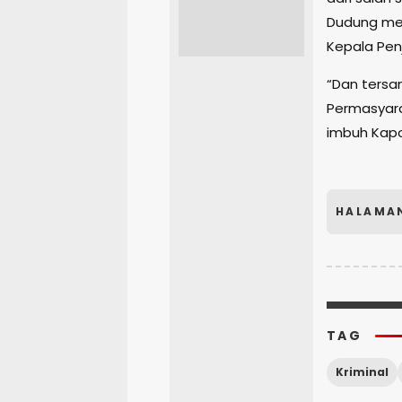
Dudung men
Kepala Pen
“Dan tersa
Permasyaraka
imbuh Kapo
HALAMA
TAG
Kriminal