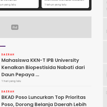
Ini
hun yang lalu
1 tahun yang lalu
DAERAH
Mahasiswa KKN-T IPB University
Kenalkan Biopestisida Nabati dari
Daun Pepaya
1 hari yang lalu
Petani Desa Kalilandak Antusias Ikuti Pelatihan
DAERAH
BKAD Poso Luncurkan Top Prioritas
Poso, Dorong Belanja Daerah Lebih