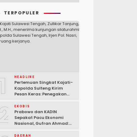
TERPOPULER
1
HEADLINE
Pertemuan Singkat Kajati-
Kapolda Sulteng Kirim
Pesan Keras: Penegakan
Hukum Tak Bisa Ditawar
2
EKOBIS
Prabowo dan KADIN
Sepakat Pacu Ekonomi
Nasional, Gufran Ahmad:
Sulteng Siap Ambil Peran
DAERAH