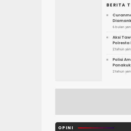
BERITA 
Curanmor
Diaman
6 bulan yan
Aksi Taw
Polresta
2 tahun yan
Polisi A
Panakuk
2 tahun yan
OPINI