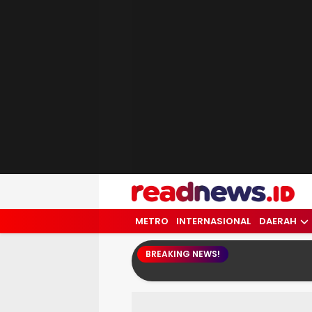
readnews.id
Berita Terkini, Update Terbaru Hari ini 
METRO
INTERNASIONAL
DAERAH
BREAKING NEWS!