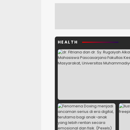
Kebutuhan
Datokarama 
Perubahan
Pemerhati 
Oleh: Anshar Munir
Mahasiswa
HEALTH