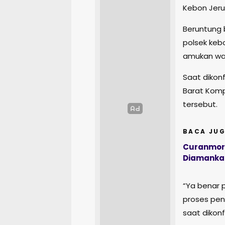
Kebon Jeruk
Beruntung 
polsek kebo
amukan wa
Saat dikon
Barat Komp
tersebut.
BACA JUG
Curanmor d
Diamanka
“Ya benar 
proses peny
saat dikonf