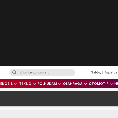
Sabtu, 8 Agustus
dari Indonesia dan Dunia
EKOBIS
TEKNO
POLHUKAM
OLAHRAGA
OTOMOTIF
H