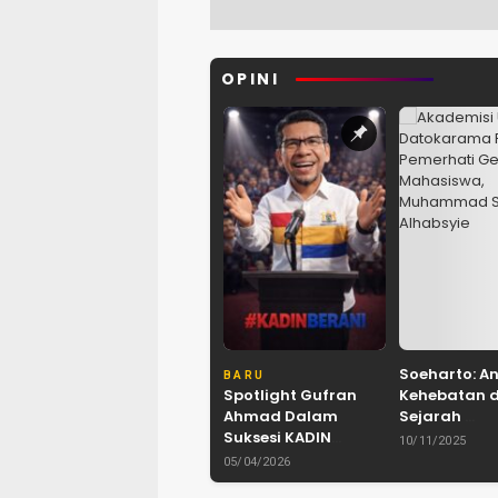
OPINI
Soeharto: A
BARU
Spotlight Gufran
Kehebatan 
Ahmad Dalam
Sejarah
Suksesi KADIN
Refleksi M
10/11/2025
Sulteng: Antara
Sadig Alhabs
05/04/2026
Harapan dan
Akademisi U