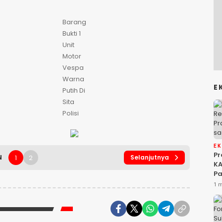
Barang
Bukti 1
Unit
Motor
Vespa
Warna
E
Putih Di
Sita
Polisi
E
P
1
2
N
Selanjutnya
KA
Pa
Na
1 
Ah
Si