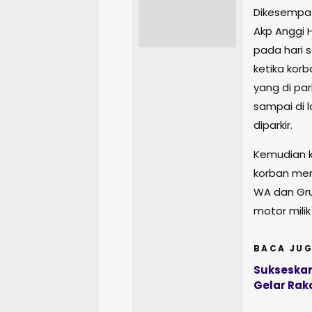
Dikesempat
Akp Anggi 
pada hari s
ketika kor
yang di par
sampai di 
diparkir.
Kemudian k
korban men
WA dan Gr
motor milik
BACA JUG
Sukseskan
Gelar Rak