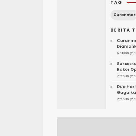
TAG
Curanmor
BERITA 
Curanmor
Diaman
6 bulan yan
Sukseska
Rakor O
2 tahun yan
Dua Hari
Gagalka
2 tahun yan