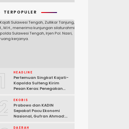
TERPOPULER
1
HEADLINE
Pertemuan Singkat Kajati-
Kapolda Sulteng Kirim
Pesan Keras: Penegakan
Hukum Tak Bisa Ditawar
2
EKOBIS
Prabowo dan KADIN
Sepakat Pacu Ekonomi
Nasional, Gufran Ahmad:
Sulteng Siap Ambil Peran
DAERAH