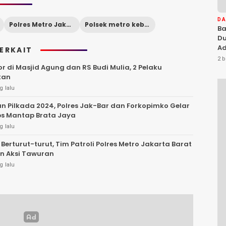
D
Polres Metro Jakarta Barat
Polsek metro kebon jeruk
Ba
Du
Ad
TERKAIT
Ka
2 b
Di
 di Masjid Agung dan RS Budi Mulia, 2 Pelaku
kan
g lalu
n Pilkada 2024, Polres Jak-Bar dan Forkopimko Gelar
ps Mantap Brata Jaya
g lalu
 Berturut-turut, Tim Patroli Polres Metro Jakarta Barat
n Aksi Tawuran
g lalu