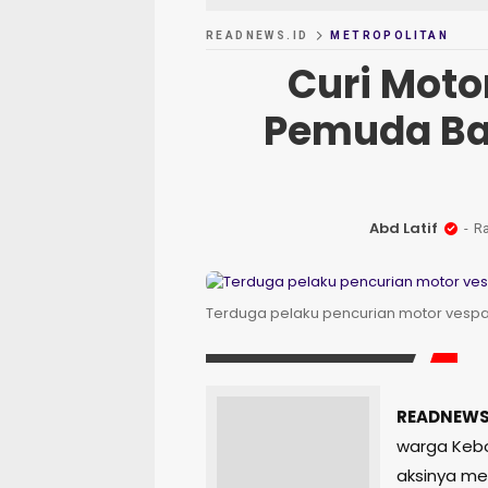
READNEWS.ID
METROPOLITAN
Curi Moto
Pemuda Bab
Abd Latif
Ra
Terduga pelaku pencurian motor vespa b
READNEWS.
warga Kebo
aksinya men