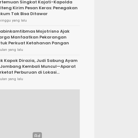
rtemuan Singkat Kajati-Kapolda
lteng Kirim Pesan Keras: Penegakan
kum Tak Bisa Ditawar
minggu yang lalu
abinkamtibmas Mojotrisno Ajak
arga Manfaatkan Pekarangan
tuk Perkuat Ketahanan Pangan
ulan yang lalu
k Kapok Dirazia, Judi Sabung Ayam
 Jombang Kembali Muncul—Aparat
rketat Perburuan di Lokasi
rsembunyi
ulan yang lalu