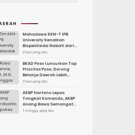
AERAH
Mahasiswa KKN-T IPB
University Kenalkan
Biopestisida Nabati dari
Daun Pepaya
2 hari yang lalu
BKAD Poso Luncurkan Top
Prioritas Poso, Dorong
Belanja Daerah Lebih
Efektif dan Tepat
3 hari yang lalu
Sasaran
AKBP Hartono Lepas
Tongkat Komando, AKBP
Anang Bawa Semangat
Baru untuk Polres
1 minggu yang lalu
Sampang