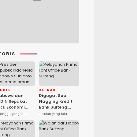
KOBIS
KOBIS
DAERAH
rabowo dan
Digugat Soal
DIN Sepakat
Flagging Kredit,
cu Ekonomi
Bank Sulteng:
sional, Gufran
Kebijakan Berlaku
minggu yang lalu
1 bulan yang lalu
mad: Sulteng
untuk Seluruh
ap Ambil Peran
Debitur ASN