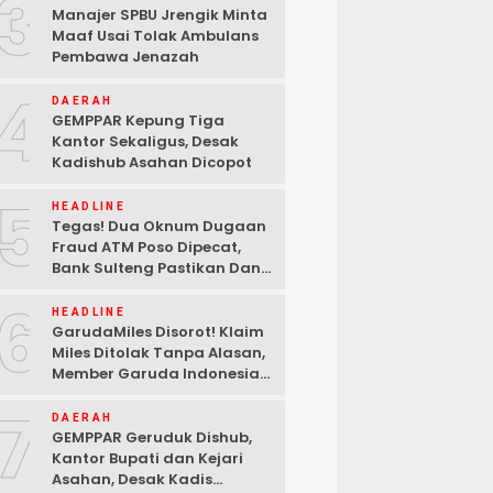
3
Manajer SPBU Jrengik Minta
Maaf Usai Tolak Ambulans
Pembawa Jenazah
4
DAERAH
GEMPPAR Kepung Tiga
Kantor Sekaligus, Desak
Kadishub Asahan Dicopot
5
HEADLINE
Tegas! Dua Oknum Dugaan
Fraud ATM Poso Dipecat,
Bank Sulteng Pastikan Dana
Nasabah Tetap Aman
6
HEADLINE
GarudaMiles Disorot! Klaim
Miles Ditolak Tanpa Alasan,
Member Garuda Indonesia
Siapkan Petisi
7
DAERAH
GEMPPAR Geruduk Dishub,
Kantor Bupati dan Kejari
Asahan, Desak Kadis