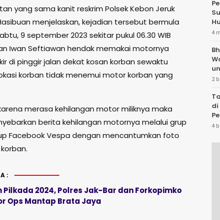
Pe
an yang sama kanit reskrim Polsek Kebon Jeruk
Su
Hasibuan menjelaskan, kejadian tersebut bermula
Hu
4 
abtu, 9 september 2023 sekitar pukul 06.30 WIB
ban Iwan Seftiawan hendak memakai motornya
Bh
W
kir di pinggir jalan dekat kosan korban sewaktu
un
lokasi korban tidak menemui motor korban yang
2 b
Ta
di
arena merasa kehilangan motor miliknya maka
Pe
yebarkan berita kehilangan motornya melalui grup
Te
4 b
up Facebook Vespa dengan mencantumkan foto
 korban.
A:
 Pilkada 2024, Polres Jak-Bar dan Forkopimko
or Ops Mantap Brata Jaya