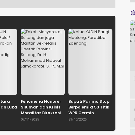
ntara
Fenomena Honorer
Bupati Parimo Stop
dan Luka
Siluman dan Krisis
Berpolemik! 53 Titik
Moralitas Birokrasi
WPR Cermin
uhammad
Oleh: Dr. H.
Retaknya Tata
07/11/2025
29/10/2025
yie,
Mohammad
Kelola
IN
Hidayat
Pemerintahan