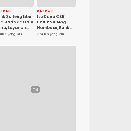
AERAH
DAERAH
nk Sulteng Libur
Isu Dana CSR
a Hari Saat Idul
untuk Sulteng
ha, Layanan
Nambaso, Bank
s Kembali
Sulteng Tegas
ulan yang lalu
3 bulan yang lalu
buka Jumat
Katakan “Hoax”