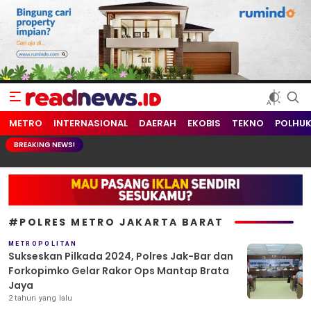
readnews.id
Berita Terkini, Update Terbaru Hari ini dari Indonesia dan Dunia
METRO
INTERNASIONAL
DAERAH
EKOBIS
TEKNO
POLHU
BREAKING NEWS!
#POLRES METRO JAKARTA BARAT
METROPOLITAN
Sukseskan Pilkada 2024, Polres Jak-Bar dan
Forkopimko Gelar Rakor Ops Mantap Brata
Jaya
2 tahun yang lalu