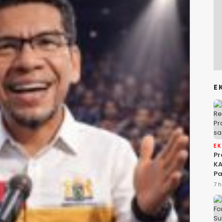
E
E
P
KA
Pa
Na
7 h
Ah
Si