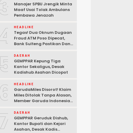
3
Manajer SPBU Jrengik Minta
Maaf Usai Tolak Ambulans
Pembawa Jenazah
4
HEADLINE
Tegas! Dua Oknum Dugaan
Fraud ATM Poso Dipecat,
Bank Sulteng Pastikan Dana
Nasabah Tetap Aman
5
DAERAH
GEMPPAR Kepung Tiga
Kantor Sekaligus, Desak
Kadishub Asahan Dicopot
6
HEADLINE
GarudaMiles Disorot! Klaim
Miles Ditolak Tanpa Alasan,
Member Garuda Indonesia
Siapkan Petisi
7
DAERAH
GEMPPAR Geruduk Dishub,
Kantor Bupati dan Kejari
Asahan, Desak Kadis