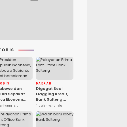
KOBIS
KOBIS
DAERAH
rabowo dan
Digugat Soal
DIN Sepakat
Flagging Kredit,
cu Ekonomi
Bank Sulteng:
sional, Gufran
Kebijakan Berlaku
ari yang lalu
1 bulan yang lalu
mad: Sulteng
untuk Seluruh
ap Ambil Peran
Debitur ASN