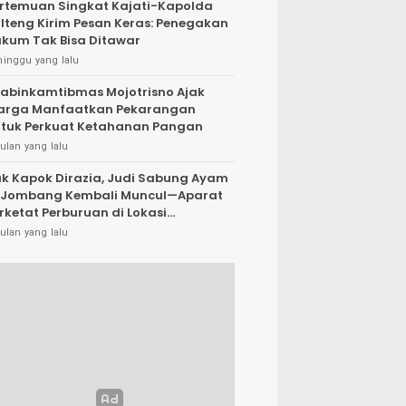
rtemuan Singkat Kajati-Kapolda
lteng Kirim Pesan Keras: Penegakan
kum Tak Bisa Ditawar
minggu yang lalu
abinkamtibmas Mojotrisno Ajak
arga Manfaatkan Pekarangan
tuk Perkuat Ketahanan Pangan
ulan yang lalu
k Kapok Dirazia, Judi Sabung Ayam
 Jombang Kembali Muncul—Aparat
rketat Perburuan di Lokasi
rsembunyi
ulan yang lalu