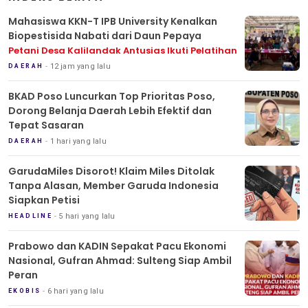
Mahasiswa KKN-T IPB University Kenalkan
Biopestisida Nabati dari Daun Pepaya
Petani Desa Kalilandak Antusias Ikuti Pelatihan
12 jam yang lalu
DAERAH
BKAD Poso Luncurkan Top Prioritas Poso,
Dorong Belanja Daerah Lebih Efektif dan
Tepat Sasaran
1 hari yang lalu
DAERAH
GarudaMiles Disorot! Klaim Miles Ditolak
Tanpa Alasan, Member Garuda Indonesia
Siapkan Petisi
5 hari yang lalu
HEADLINE
Prabowo dan KADIN Sepakat Pacu Ekonomi
Nasional, Gufran Ahmad: Sulteng Siap Ambil
Peran
6 hari yang lalu
EKOBIS