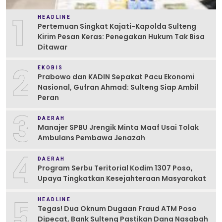
1
HEADLINE
Pertemuan Singkat Kajati-Kapolda Sulteng
Kirim Pesan Keras: Penegakan Hukum Tak Bisa
Ditawar
2
EKOBIS
Prabowo dan KADIN Sepakat Pacu Ekonomi
Nasional, Gufran Ahmad: Sulteng Siap Ambil
Peran
3
DAERAH
Manajer SPBU Jrengik Minta Maaf Usai Tolak
Ambulans Pembawa Jenazah
4
DAERAH
Program Serbu Teritorial Kodim 1307 Poso,
Upaya Tingkatkan Kesejahteraan Masyarakat
5
HEADLINE
Tegas! Dua Oknum Dugaan Fraud ATM Poso
Dipecat, Bank Sulteng Pastikan Dana Nasabah