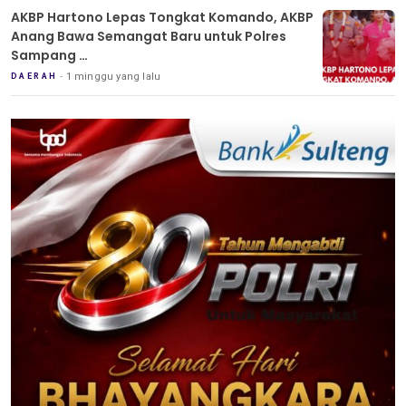
AKBP Hartono Lepas Tongkat Komando, AKBP
Anang Bawa Semangat Baru untuk Polres
Sampang
Tradisi Pedang Pora Iringi Sertijab Kapolres
1 minggu yang lalu
DAERAH
Sampang