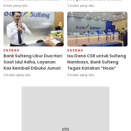
Sulteng Siap Ambil Peran
Seluruh Debitur ASN
6 hari yang lalu
1 bulan yang lalu
DAERAH
DAERAH
Bank Sulteng Libur Dua Hari
Isu Dana CSR untuk Sulteng
Saat Idul Adha, Layanan
Nambaso, Bank Sulteng
Kas Kembali Dibuka Jumat
Tegas Katakan “Hoax”
2 bulan yang lalu
3 bulan yang lalu