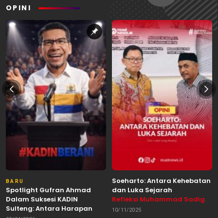
OPINI
Soeharto: Antara Kehebatan
BARU
Spotlight Gufran Ahmad
dan Luka Sejarah
Dalam Suksesi KADIN
Refleksi Muhammad Sadig
Sulteng: Antara Harapan
Alhabsyie, Akademisi UIN
10/11/2025
dan Kebutuhan Perubahan
Datokarama Palu /