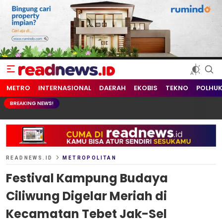
readnews.id
Berita Terkini, Update Terbaru Hari ini dari Indonesia dan Dunia
METRO
INTERNASIONAL
DAERAH
EKOBIS
TEKNO
POLHU
BREAKING NEWS!
READNEWS.ID
METROPOLITAN
Festival Kampung Budaya
Ciliwung Digelar Meriah di
Kecamatan Tebet Jak-Sel