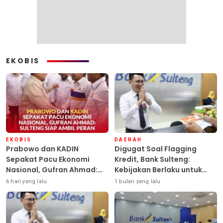
EKOBIS
EKOBIS
DAERAH
Prabowo dan KADIN
Digugat Soal Flagging
Sepakat Pacu Ekonomi
Kredit, Bank Sulteng:
Nasional, Gufran Ahmad:
Kebijakan Berlaku untuk
Sulteng Siap Ambil Peran
Seluruh Debitur ASN
6 hari yang lalu
1 bulan yang lalu