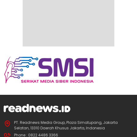
PT. Readnews Media Group, Plaza Simatupang, Jakarta
Selatan, 13310 Daerah Khusus Jakarta, Indonesia
Phone : 0822 4486 3366