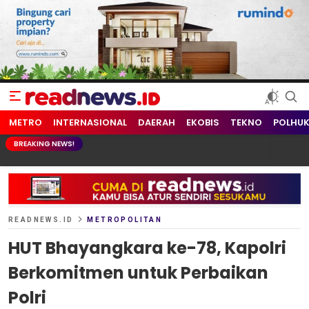
readnews.id
Berita Terkini, Update Terbaru Hari ini dari Indonesia dan Dunia
METRO
INTERNASIONAL
DAERAH
EKOBIS
TEKNO
POLHU
BREAKING NEWS!
READNEWS.ID
METROPOLITAN
HUT Bhayangkara ke-78, Kapolri
Berkomitmen untuk Perbaikan
Polri