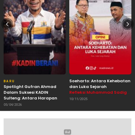
Soeharto: Antara Kehebatan
BARU
Spotlight Gufran Ahmad
dan Luka Sejarah
Dalam Suksesi KADIN
Refleksi Muhammad Sadig
Sulteng: Antara Harapan
Alhabsyie, Akademisi UIN
10/11/2025
dan Kebutuhan Perubahan
Datokarama Palu /
05/04/2026
Oleh: Anshar Munir
Pemerhati Gerakan
Mahasiswa