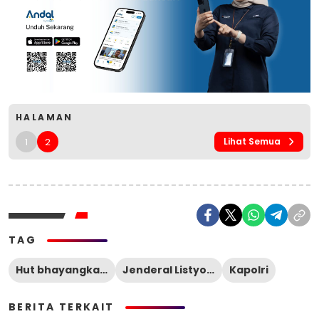
HALAMAN
1
2
Lihat Semua
TAG
Hut bhayangkara ke-78
Jenderal Listyo Sigit Prabowo
Kapolri
BERITA TERKAIT