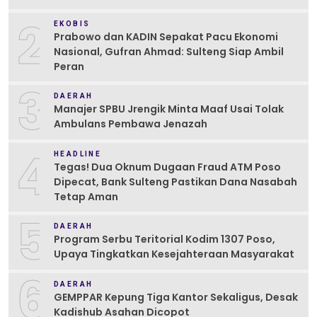
2
EKOBIS
Prabowo dan KADIN Sepakat Pacu Ekonomi
Nasional, Gufran Ahmad: Sulteng Siap Ambil
Peran
3
DAERAH
Manajer SPBU Jrengik Minta Maaf Usai Tolak
Ambulans Pembawa Jenazah
4
HEADLINE
Tegas! Dua Oknum Dugaan Fraud ATM Poso
Dipecat, Bank Sulteng Pastikan Dana Nasabah
Tetap Aman
5
DAERAH
Program Serbu Teritorial Kodim 1307 Poso,
Upaya Tingkatkan Kesejahteraan Masyarakat
6
DAERAH
GEMPPAR Kepung Tiga Kantor Sekaligus, Desak
Kadishub Asahan Dicopot