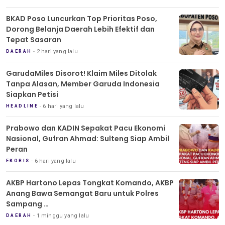
BKAD Poso Luncurkan Top Prioritas Poso,
Dorong Belanja Daerah Lebih Efektif dan
Tepat Sasaran
2 hari yang lalu
DAERAH
GarudaMiles Disorot! Klaim Miles Ditolak
Tanpa Alasan, Member Garuda Indonesia
Siapkan Petisi
6 hari yang lalu
HEADLINE
Prabowo dan KADIN Sepakat Pacu Ekonomi
Nasional, Gufran Ahmad: Sulteng Siap Ambil
Peran
6 hari yang lalu
EKOBIS
AKBP Hartono Lepas Tongkat Komando, AKBP
Anang Bawa Semangat Baru untuk Polres
Sampang
Tradisi Pedang Pora Iringi Sertijab Kapolres
1 minggu yang lalu
DAERAH