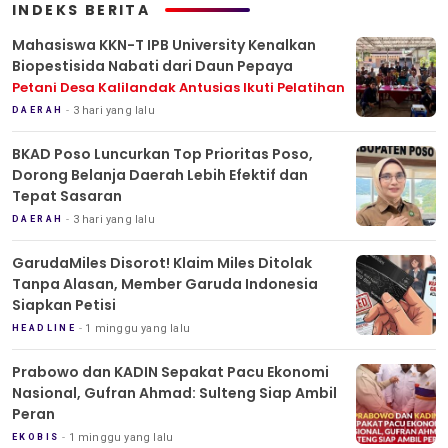
INDEKS BERITA
Mahasiswa KKN-T IPB University Kenalkan
Biopestisida Nabati dari Daun Pepaya
Petani Desa Kalilandak Antusias Ikuti Pelatihan
3 hari yang lalu
DAERAH
BKAD Poso Luncurkan Top Prioritas Poso,
Dorong Belanja Daerah Lebih Efektif dan
Tepat Sasaran
3 hari yang lalu
DAERAH
GarudaMiles Disorot! Klaim Miles Ditolak
Tanpa Alasan, Member Garuda Indonesia
Siapkan Petisi
1 minggu yang lalu
HEADLINE
Prabowo dan KADIN Sepakat Pacu Ekonomi
Nasional, Gufran Ahmad: Sulteng Siap Ambil
Peran
1 minggu yang lalu
EKOBIS