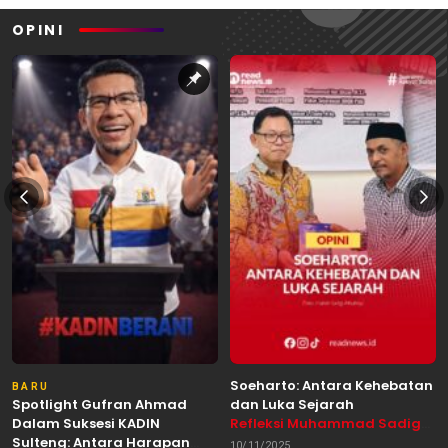
OPINI
Soeharto: Antara Kehebatan
BARU
Spotlight Gufran Ahmad
dan Luka Sejarah
Dalam Suksesi KADIN
Refleksi Muhammad Sadig
Sulteng: Antara Harapan
Alhabsyie, Akademisi UIN
10/11/2025