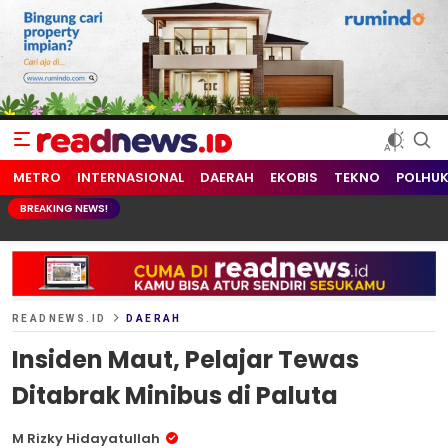
readnews.id
Berita Terkini, Update Terbaru Hari ini dari Indonesia dan Dunia
METRO
INTERNASIONAL
DAERAH
EKOBIS
TEKNO
POLHU
BREAKING NEWS!
READNEWS.ID
DAERAH
Insiden Maut, Pelajar Tewas
Ditabrak Minibus di Paluta
M Rizky Hidayatullah