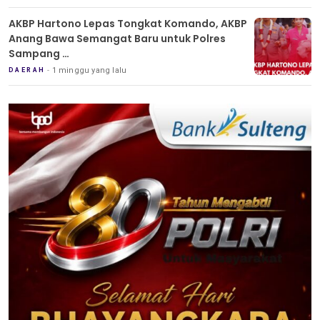
AKBP Hartono Lepas Tongkat Komando, AKBP
Anang Bawa Semangat Baru untuk Polres
Sampang
Tradisi Pedang Pora Iringi Sertijab Kapolres
1 minggu yang lalu
DAERAH
Sampang