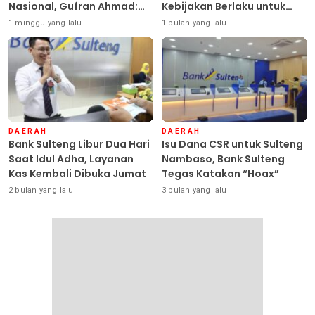
Nasional, Gufran Ahmad:
Kebijakan Berlaku untuk
Sulteng Siap Ambil Peran
Seluruh Debitur ASN
1 minggu yang lalu
1 bulan yang lalu
DAERAH
DAERAH
Bank Sulteng Libur Dua Hari
Isu Dana CSR untuk Sulteng
Saat Idul Adha, Layanan
Nambaso, Bank Sulteng
Kas Kembali Dibuka Jumat
Tegas Katakan “Hoax”
2 bulan yang lalu
3 bulan yang lalu