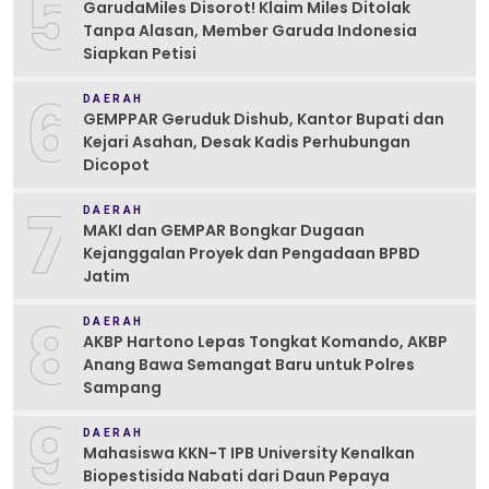
5
GarudaMiles Disorot! Klaim Miles Ditolak
Tanpa Alasan, Member Garuda Indonesia
Siapkan Petisi
6
DAERAH
GEMPPAR Geruduk Dishub, Kantor Bupati dan
Kejari Asahan, Desak Kadis Perhubungan
Dicopot
7
DAERAH
MAKI dan GEMPAR Bongkar Dugaan
Kejanggalan Proyek dan Pengadaan BPBD
Jatim
8
DAERAH
AKBP Hartono Lepas Tongkat Komando, AKBP
Anang Bawa Semangat Baru untuk Polres
Sampang
9
DAERAH
Mahasiswa KKN-T IPB University Kenalkan
Biopestisida Nabati dari Daun Pepaya