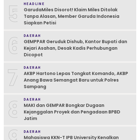
5
HEADLINE
GarudaMiles Disorot! Klaim Miles Ditolak
Tanpa Alasan, Member Garuda Indonesia
Siapkan Petisi
6
DAERAH
GEMPPAR Geruduk Dishub, Kantor Bupati dan
Kejari Asahan, Desak Kadis Perhubungan
Dicopot
7
DAERAH
AKBP Hartono Lepas Tongkat Komando, AKBP
Anang Bawa Semangat Baru untuk Polres
Sampang
8
DAERAH
MAKI dan GEMPAR Bongkar Dugaan
Kejanggalan Proyek dan Pengadaan BPBD
Jatim
9
DAERAH
Mahasiswa KKN-T IPB University Kenalkan