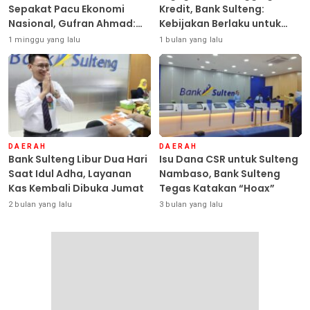
Sepakat Pacu Ekonomi
Kredit, Bank Sulteng:
Nasional, Gufran Ahmad:
Kebijakan Berlaku untuk
Sulteng Siap Ambil Peran
Seluruh Debitur ASN
1 minggu yang lalu
1 bulan yang lalu
DAERAH
DAERAH
Bank Sulteng Libur Dua Hari
Isu Dana CSR untuk Sulteng
Saat Idul Adha, Layanan
Nambaso, Bank Sulteng
Kas Kembali Dibuka Jumat
Tegas Katakan “Hoax”
2 bulan yang lalu
3 bulan yang lalu