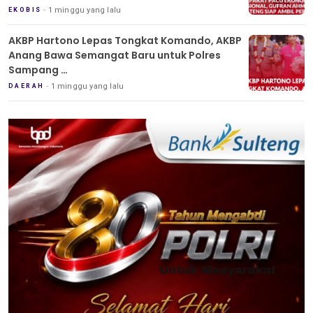
1 minggu yang lalu
EKOBIS
AKBP Hartono Lepas Tongkat Komando, AKBP
Anang Bawa Semangat Baru untuk Polres
Sampang
Tradisi Pedang Pora Iringi Sertijab Kapolres
1 minggu yang lalu
DAERAH
Sampang