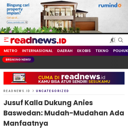
readnews.id
Berita Terkini, Update Terbaru Hari ini dari Indonesia dan Dunia
METRO
INTERNASIONAL
DAERAH
EKOBIS
TEKNO
POLHU
BREAKING NEWS!
READNEWS.ID
UNCATEGORIZED
Jusuf Kalla Dukung Anies
Baswedan: Mudah-Mudahan Ada
Manfaatnya