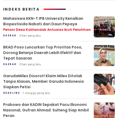
INDEKS BERITA
Mahasiswa KKN-T IPB University Kenalkan
Biopestisida Nabati dari Daun Pepaya
Petani Desa Kalilandak Antusias Ikuti Pelatihan
3 hari yang lalu
DAERAH
BKAD Poso Luncurkan Top Prioritas Poso,
Dorong Belanja Daerah Lebih Efektif dan
Tepat Sasaran
3 hari yang lalu
DAERAH
GarudaMiles Disorot! Klaim Miles Ditolak
Tanpa Alasan, Member Garuda Indonesia
Siapkan Petisi
1 minggu yang lalu
HEADLINE
Prabowo dan KADIN Sepakat Pacu Ekonomi
Nasional, Gufran Ahmad: Sulteng Siap Ambil
Peran