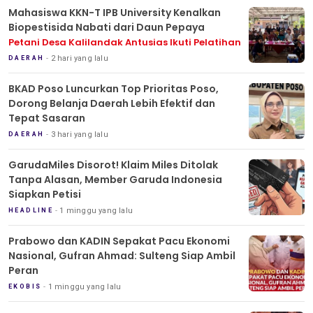
Mahasiswa KKN-T IPB University Kenalkan
Biopestisida Nabati dari Daun Pepaya
Petani Desa Kalilandak Antusias Ikuti Pelatihan
2 hari yang lalu
DAERAH
BKAD Poso Luncurkan Top Prioritas Poso,
Dorong Belanja Daerah Lebih Efektif dan
Tepat Sasaran
3 hari yang lalu
DAERAH
GarudaMiles Disorot! Klaim Miles Ditolak
Tanpa Alasan, Member Garuda Indonesia
Siapkan Petisi
1 minggu yang lalu
HEADLINE
Prabowo dan KADIN Sepakat Pacu Ekonomi
Nasional, Gufran Ahmad: Sulteng Siap Ambil
Peran
1 minggu yang lalu
EKOBIS