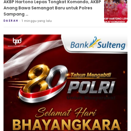
AKBP Hartono Lepas Tongkat Komando, AKBP
Anang Bawa Semangat Baru untuk Polres
Sampang
Tradisi Pedang Pora Iringi Sertijab Kapolres
1 minggu yang lalu
DAERAH
Sampang