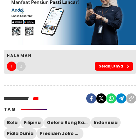
HALAMAN
1
2
Selanjutnya
TAG
Bola
Filipina
Gelora Bung Karno
Indonesia
Piala Dunia
Presiden Joko Widodo