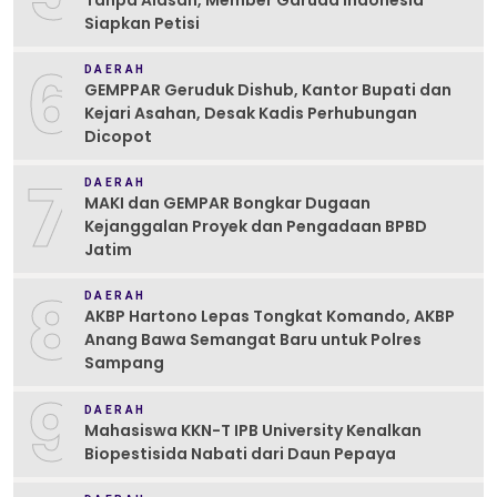
Tanpa Alasan, Member Garuda Indonesia
Siapkan Petisi
6
DAERAH
GEMPPAR Geruduk Dishub, Kantor Bupati dan
Kejari Asahan, Desak Kadis Perhubungan
Dicopot
7
DAERAH
MAKI dan GEMPAR Bongkar Dugaan
Kejanggalan Proyek dan Pengadaan BPBD
Jatim
8
DAERAH
AKBP Hartono Lepas Tongkat Komando, AKBP
Anang Bawa Semangat Baru untuk Polres
Sampang
9
DAERAH
Mahasiswa KKN-T IPB University Kenalkan
Biopestisida Nabati dari Daun Pepaya