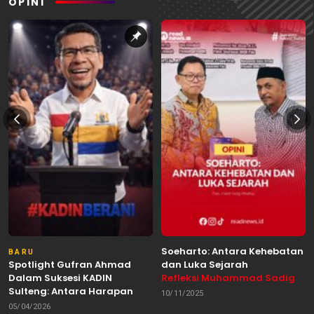
OPINI
Soeharto: Antara Kehebatan
BARU
Spotlight Gufran Ahmad
dan Luka Sejarah
Dalam Suksesi KADIN
Refleksi Muhammad Sadig
Sulteng: Antara Harapan
Alhabsyie, Akademisi UIN
10/11/2025
dan Kebutuhan Perubahan
Datokarama Palu /
05/04/2026