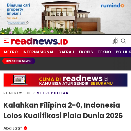
readnews.id
Berita Terkini, Update Terbaru Hari ini dari Indonesia dan Dunia
METRO
INTERNASIONAL
DAERAH
EKOBIS
TEKNO
POLHU
BREAKING NEWS!
READNEWS.ID
METROPOLITAN
Kalahkan Filipina 2-0, Indonesia
Lolos Kualifikasi Piala Dunia 2026
Abd Latif