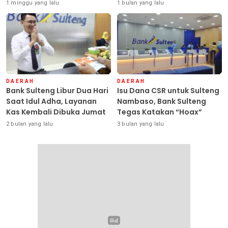
Sulteng Siap Ambil Peran
Seluruh Debitur ASN
1 minggu yang lalu
1 bulan yang lalu
DAERAH
DAERAH
Bank Sulteng Libur Dua Hari
Isu Dana CSR untuk Sulteng
Saat Idul Adha, Layanan
Nambaso, Bank Sulteng
Kas Kembali Dibuka Jumat
Tegas Katakan “Hoax”
2 bulan yang lalu
3 bulan yang lalu