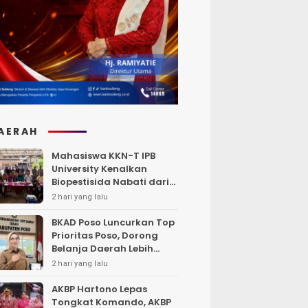
AERAH
Mahasiswa KKN-T IPB
University Kenalkan
Biopestisida Nabati dari
Daun Pepaya
2 hari yang lalu
BKAD Poso Luncurkan Top
Prioritas Poso, Dorong
Belanja Daerah Lebih
Efektif dan Tepat
2 hari yang lalu
Sasaran
AKBP Hartono Lepas
Tongkat Komando, AKBP