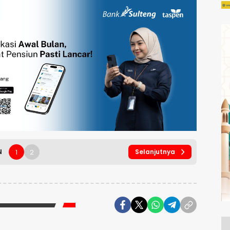
1
2
N
Selanjutnya