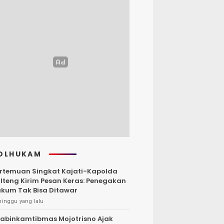
OLHUKAM
rtemuan Singkat Kajati-Kapolda
lteng Kirim Pesan Keras: Penegakan
kum Tak Bisa Ditawar
minggu yang lalu
abinkamtibmas Mojotrisno Ajak