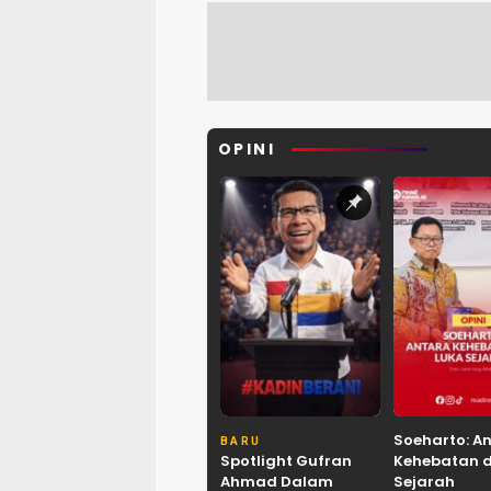
OPINI
Soeharto: A
BARU
Spotlight Gufran
Kehebatan 
Ahmad Dalam
Sejarah