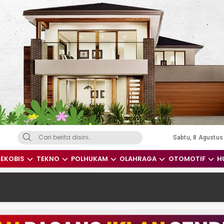
Sabtu, 8 Agustus
dari Indonesia dan Dunia
EKOBIS
TEKNO
POLHUKAM
OLAHRAGA
OTOMOTIF
H