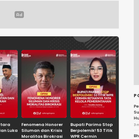
P
Pe
Su
Hu
ntara
Fenomena Honorer
Bupati Parimo Stop
3 
dan Luka
Siluman dan Krisis
Berpolemik! 53 Titik
Bh
Moralitas Birokrasi
WPR Cermin