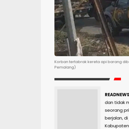
Korban tertabrak kereta api barang di
Pemalang)
READNEWS
dan tidak m
seorang pr
berjalan, d
Kabupaten 