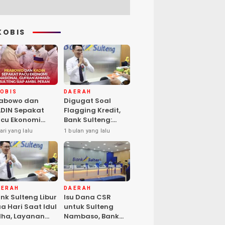
KOBIS
KOBIS
DAERAH
rabowo dan
Digugat Soal
DIN Sepakat
Flagging Kredit,
cu Ekonomi
Bank Sulteng:
sional, Gufran
Kebijakan Berlaku
ari yang lalu
1 bulan yang lalu
mad: Sulteng
untuk Seluruh
ap Ambil Peran
Debitur ASN
AERAH
DAERAH
nk Sulteng Libur
Isu Dana CSR
a Hari Saat Idul
untuk Sulteng
ha, Layanan
Nambaso, Bank