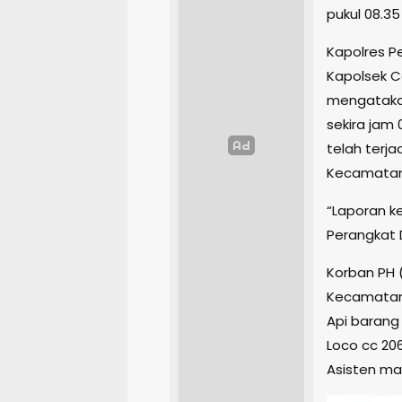
pukul 08.35
Kapolres P
Kapolsek C
mengatakan
sekira jam
telah terja
Kecamatan
“Laporan ke
Perangkat 
Korban PH 
Kecamatan
Api barang
Loco cc 206
Asisten ma