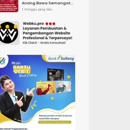
Anang Bawa Semangat
Baru untuk Polres
1 minggu yang lalu
Sampang