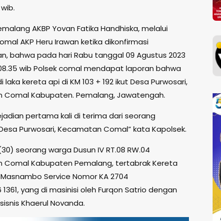
 wib.
emalang AKBP Yovan Fatika Handhiska, melalui
omal AKP Heru Irawan ketika dikonfirmasi
, bahwa pada hari Rabu tanggal 09 Agustus 2023
 08.35 wib Polsek comal mendapat laporan bahwa
di laka kereta api di KM 103 + 192 ikut Desa Purwosari,
 Comal Kabupaten. Pemalang, Jawatengah.
jadian pertama kali di terima dari seorang
Desa Purwosari, Kecamatan Comal” kata Kapolsek.
(30) seorang warga Dusun IV RT.08 RW.04
 Comal Kabupaten Pemalang, tertabrak Kereta
 Masnambo Service Nomor KA 2704
 1361, yang di masinisi oleh Furqon Satrio dengan
sisnis Khaerul Novanda.