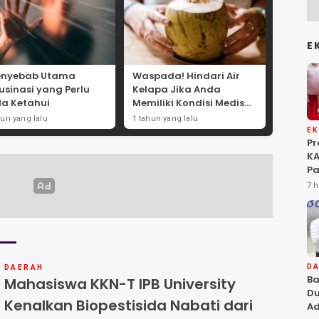
E
enyebab Utama
Waspada! Hindari Air
usinasi yang Perlu
Kelapa Jika Anda
a Ketahui
Memiliki Kondisi Medis
Ini
hun yang lalu
1 tahun yang lalu
E
P
KA
Pa
Na
7 h
Ah
Si
D
DAERAH
Ba
Mahasiswa KKN-T IPB University
Du
Kenalkan Biopestisida Nabati dari
Ad