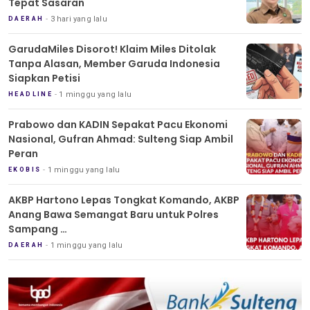
Tepat Sasaran
3 hari yang lalu
DAERAH
GarudaMiles Disorot! Klaim Miles Ditolak
Tanpa Alasan, Member Garuda Indonesia
Siapkan Petisi
1 minggu yang lalu
HEADLINE
Prabowo dan KADIN Sepakat Pacu Ekonomi
Nasional, Gufran Ahmad: Sulteng Siap Ambil
Peran
1 minggu yang lalu
EKOBIS
AKBP Hartono Lepas Tongkat Komando, AKBP
Anang Bawa Semangat Baru untuk Polres
Sampang
Tradisi Pedang Pora Iringi Sertijab Kapolres
1 minggu yang lalu
DAERAH
Sampang