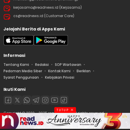
kerjasama@readnews.id (Kerjasama)
cs@readnews.id (Customer Care)
Jelajahi Berita di Apps Kami
Informasi
Tentang Kami
Redaksi
SOP Wartawan
Pedoman Media Siber
Kontak Kami
Beriklan
Syarat Penggunaan
Kebijakan Privasi
Ikuti Kami
TUTUP
Copyright © 2022 – 2025 readnews.id | All rights reserved.