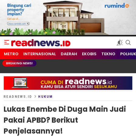
readnews.id
Berita Terkini, Update Terbaru Hari ini dari Indonesia dan Dunia
METRO
INTERNASIONAL
DAERAH
EKOBIS
TEKNO
POLHU
BREAKING NEWS!
READNEWS.ID
HUKUM
Lukas Enembe Di Duga Main Judi
Pakai APBD? Berikut
Penjelasannya!