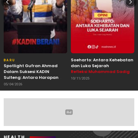
Soeharto: Antara Kehebatan
BARU
Spotlight Gufran Ahmad
dan Luka Sejarah
Dalam Suksesi KADIN
Refleksi Muhammad Sadig
Sulteng: Antara Harapan
Alhabsyie, Akademisi UIN
10/11/2025
dan Kebutuhan Perubahan
Datokarama Palu /
05/04/2026
Oleh: Anshar Munir
Pemerhati Gerakan
Mahasiswa
HEALTH