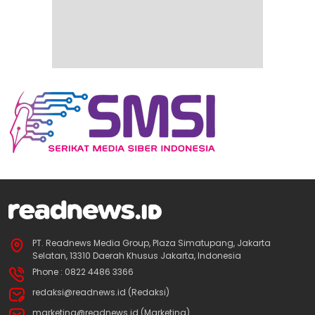
PT. Readnews Media Group, Plaza Simatupang, Jakarta
Selatan, 13310 Daerah Khusus Jakarta, Indonesia
Phone : 0822 4486 3366
redaksi@readnews.id (Redaksi)
marketing@readnews.id (Marketing)