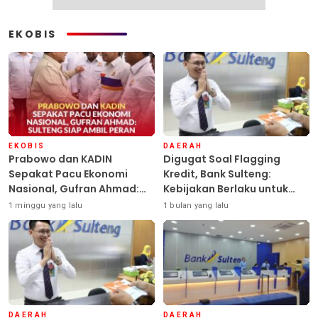
EKOBIS
EKOBIS
DAERAH
Prabowo dan KADIN
Digugat Soal Flagging
Sepakat Pacu Ekonomi
Kredit, Bank Sulteng:
Nasional, Gufran Ahmad:
Kebijakan Berlaku untuk
Sulteng Siap Ambil Peran
Seluruh Debitur ASN
1 minggu yang lalu
1 bulan yang lalu
DAERAH
DAERAH