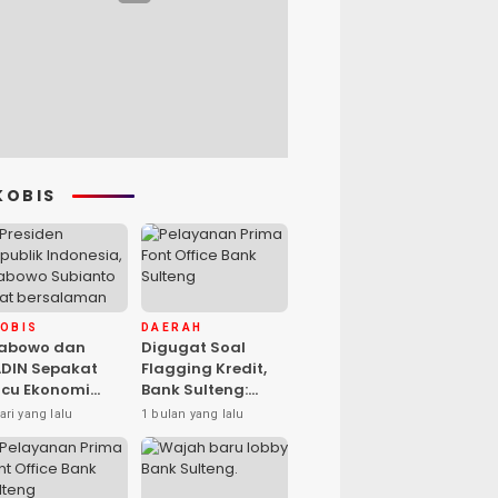
KOBIS
KOBIS
DAERAH
rabowo dan
Digugat Soal
DIN Sepakat
Flagging Kredit,
cu Ekonomi
Bank Sulteng:
sional, Gufran
Kebijakan Berlaku
ari yang lalu
1 bulan yang lalu
mad: Sulteng
untuk Seluruh
ap Ambil Peran
Debitur ASN