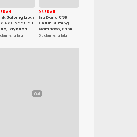
AERAH
DAERAH
nk Sulteng Libur
Isu Dana CSR
a Hari Saat Idul
untuk Sulteng
ha, Layanan
Nambaso, Bank
s Kembali
Sulteng Tegas
ulan yang lalu
3 bulan yang lalu
buka Jumat
Katakan “Hoax”