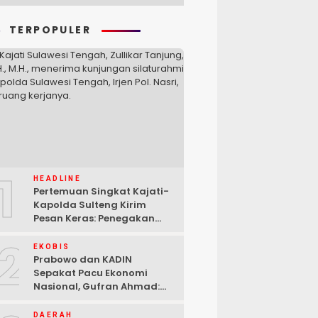
TERPOPULER
1
HEADLINE
Pertemuan Singkat Kajati-
Kapolda Sulteng Kirim
Pesan Keras: Penegakan
Hukum Tak Bisa Ditawar
2
EKOBIS
Prabowo dan KADIN
Sepakat Pacu Ekonomi
Nasional, Gufran Ahmad:
Sulteng Siap Ambil Peran
DAERAH