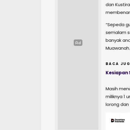
dan Kustira
membenarka
“Sepeda gu
semalam sek
banyak ana
Muawanah.
BACA JUG
Kesiapan 
Masih menu
miliknya 1 
lorong dan