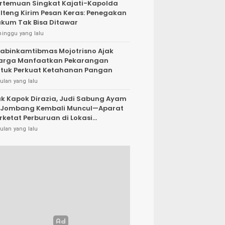
rtemuan Singkat Kajati-Kapolda
lteng Kirim Pesan Keras: Penegakan
kum Tak Bisa Ditawar
minggu yang lalu
abinkamtibmas Mojotrisno Ajak
arga Manfaatkan Pekarangan
tuk Perkuat Ketahanan Pangan
ulan yang lalu
k Kapok Dirazia, Judi Sabung Ayam
 Jombang Kembali Muncul—Aparat
rketat Perburuan di Lokasi
rsembunyi
ulan yang lalu