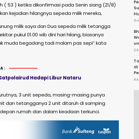
Pe
h ( 53 ) ketika dikonfirmasi pada Senin siang (21/8)
Su
n kejadian hilangnya sepeda milik mereka,
Hu
3 
nung milik saya dan Dua sepeda milik tetangga
Bh
itar pukul 01.00 wib dini hari hilang, biasanya
W
k muda begadang tadi malam pas sepi” kata
un
2 b
Ta
di
A:
Pe
Satpolairud Hadapi Libur Nataru
Te
4 b
rutnya, 3 unit sepeda, masing-masing punya
unit dan tetangganya 2 unit ditaruh di samping
 depan rumah dan dalam keadaan terkunci.