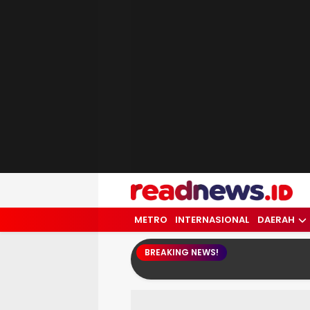
readnews.id
Berita Terkini, Update Terbaru Hari ini 
METRO
INTERNASIONAL
DAERAH
BREAKING NEWS!