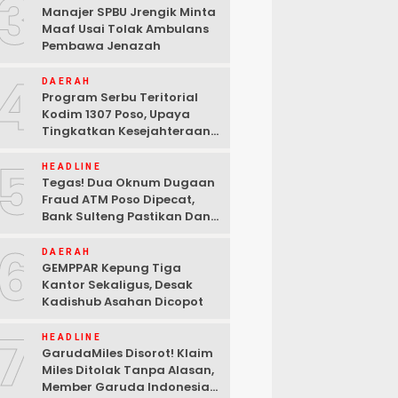
3
Manajer SPBU Jrengik Minta
Maaf Usai Tolak Ambulans
Pembawa Jenazah
4
DAERAH
Program Serbu Teritorial
Kodim 1307 Poso, Upaya
Tingkatkan Kesejahteraan
Masyarakat
5
HEADLINE
Tegas! Dua Oknum Dugaan
Fraud ATM Poso Dipecat,
Bank Sulteng Pastikan Dana
Nasabah Tetap Aman
6
DAERAH
GEMPPAR Kepung Tiga
Kantor Sekaligus, Desak
Kadishub Asahan Dicopot
7
HEADLINE
GarudaMiles Disorot! Klaim
Miles Ditolak Tanpa Alasan,
Member Garuda Indonesia