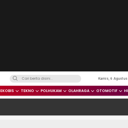
Kamis, 6 Agustus
dari Indonesia dan Dunia
EKOBIS
TEKNO
POLHUKAM
OLAHRAGA
OTOMOTIF
H