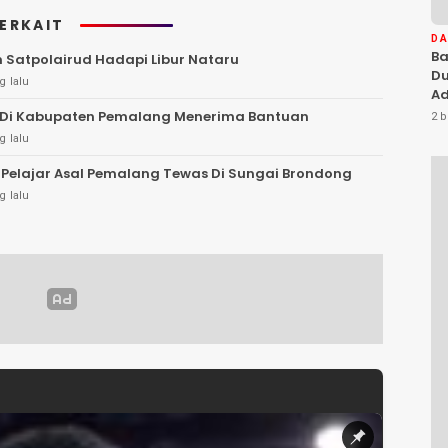
TERKAIT
D
Ba
 Satpolairud Hadapi Libur Nataru
Du
g lalu
Ad
Ka
S Di Kabupaten Pemalang Menerima Bantuan
2 b
Di
g lalu
Pelajar Asal Pemalang Tewas Di Sungai Brondong
g lalu