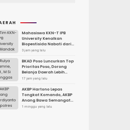
AERAH
Mahasiswa KKN-T IPB
University Kenalkan
Biopestisida Nabati dari
Daun Pepaya
3 jam yang lalu
BKAD Poso Luncurkan Top
Prioritas Poso, Dorong
Belanja Daerah Lebih
Efektif dan Tepat
17 jam yang lalu
Sasaran
AKBP Hartono Lepas
Tongkat Komando, AKBP
Anang Bawa Semangat
Baru untuk Polres
1 minggu yang lalu
Sampang