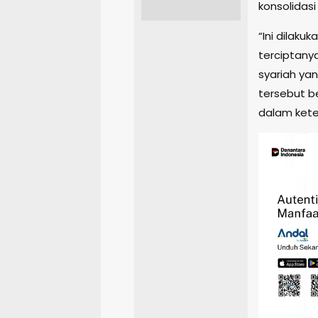
konsolidas
“Ini dilak
terciptany
syariah ya
tersebut 
dalam kete