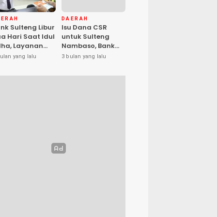
AERAH
DAERAH
nk Sulteng Libur
Isu Dana CSR
a Hari Saat Idul
untuk Sulteng
ha, Layanan
Nambaso, Bank
s Kembali
Sulteng Tegas
ulan yang lalu
3 bulan yang lalu
buka Jumat
Katakan “Hoax”