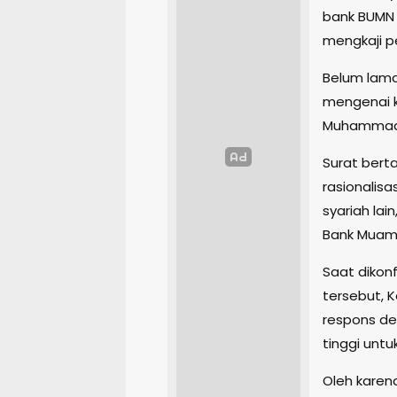
bank BUMN 
mengkaji p
Belum lama
mengenai k
Muhammadi
Surat bert
rasionalis
syariah lai
Bank Muama
Saat dikon
tersebut,
respons de
tinggi unt
Oleh karen