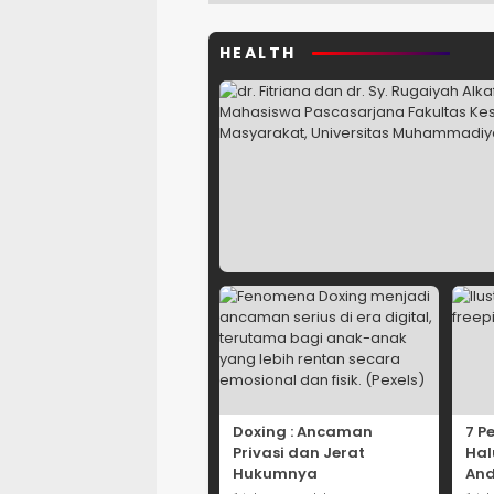
HEALTH
Doxing : Ancaman
7 P
Privasi dan Jerat
Hal
Hukumnya
And