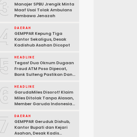
3
Manajer SPBU Jrengik Minta
Maaf Usai Tolak Ambulans
Pembawa Jenazah
4
DAERAH
GEMPPAR Kepung Tiga
Kantor Sekaligus, Desak
Kadishub Asahan Dicopot
5
HEADLINE
Tegas! Dua Oknum Dugaan
Fraud ATM Poso Dipecat,
Bank Sulteng Pastikan Dana
Nasabah Tetap Aman
6
HEADLINE
GarudaMiles Disorot! Klaim
Miles Ditolak Tanpa Alasan,
Member Garuda Indonesia
Siapkan Petisi
7
DAERAH
GEMPPAR Geruduk Dishub,
Kantor Bupati dan Kejari
Asahan, Desak Kadis