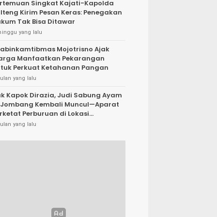
rtemuan Singkat Kajati-Kapolda
lteng Kirim Pesan Keras: Penegakan
kum Tak Bisa Ditawar
minggu yang lalu
abinkamtibmas Mojotrisno Ajak
arga Manfaatkan Pekarangan
tuk Perkuat Ketahanan Pangan
ulan yang lalu
k Kapok Dirazia, Judi Sabung Ayam
 Jombang Kembali Muncul—Aparat
rketat Perburuan di Lokasi
rsembunyi
ulan yang lalu