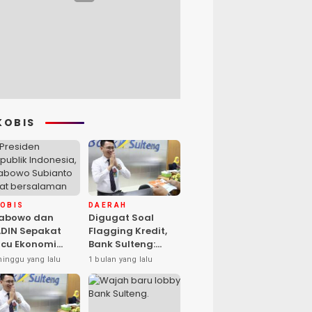
KOBIS
KOBIS
DAERAH
rabowo dan
Digugat Soal
DIN Sepakat
Flagging Kredit,
cu Ekonomi
Bank Sulteng:
sional, Gufran
Kebijakan Berlaku
minggu yang lalu
1 bulan yang lalu
mad: Sulteng
untuk Seluruh
ap Ambil Peran
Debitur ASN