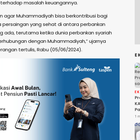
i terhadap masalah keuangannya.
ukan agar Muhammadiyah bisa berkontribusi bagi
a persaingan yang sehat di antara perbankan
ng ada, terutama ketika dunia perbankan syariah
berhubungan dengan Muhammadiyah,” ujarnya
rangan tertulis, Rabu (05/06/2024).
E
E
P
KA
Pa
Na
1 
Ah
Si