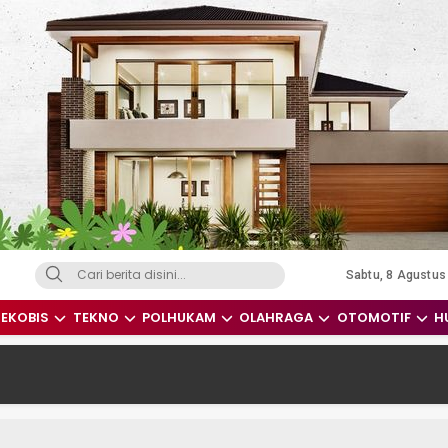
Sabtu, 8 Agustus
dari Indonesia dan Dunia
EKOBIS
TEKNO
POLHUKAM
OLAHRAGA
OTOMOTIF
H