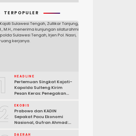
TERPOPULER
1
HEADLINE
Pertemuan Singkat Kajati-
Kapolda Sulteng Kirim
Pesan Keras: Penegakan
Hukum Tak Bisa Ditawar
2
EKOBIS
Prabowo dan KADIN
Sepakat Pacu Ekonomi
Nasional, Gufran Ahmad:
Sulteng Siap Ambil Peran
DAERAH