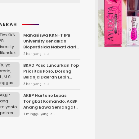
AERAH
Mahasiswa KKN-T IPB
University Kenalkan
Biopestisida Nabati dari
Daun Pepaya
2 hari yang lalu
BKAD Poso Luncurkan Top
Prioritas Poso, Dorong
Belanja Daerah Lebih
Efektif dan Tepat
3 hari yang lalu
Sasaran
AKBP Hartono Lepas
Tongkat Komando, AKBP
Anang Bawa Semangat
Baru untuk Polres
1 minggu yang lalu
Sampang