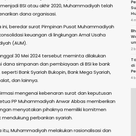
Pe
menjadi BSI atau akhir 2020, Muhammadiyah telah
Su
enarikan dana organisasi.
Hu
4 
 ini, beredar surat Pimpinan Pusat Muhammadiyah
Bh
onsolidasi keuangan di lingkungan Amal Usaha
W
un
yah (AUM).
2 b
anggal 30 Mei 2024 tersebut meminta dilakukan
Ta
asi dana simpanan dan pembiayaan di BSI ke bank
di
Pe
n, seperti Bank Syariah Bukopin, Bank Mega Syariah,
Te
4 b
lat, dan lainnya.
firmasi mengenai kebenaran surat dan keputusan
 Ketua PP Muhammadiyah Anwar Abbas memberikan
ngan menyatakan pihaknya memiliki komitmen
uk mendukung perbankan syariah.
a itu, Muhammadiyah melakukan rasionalisasi dan