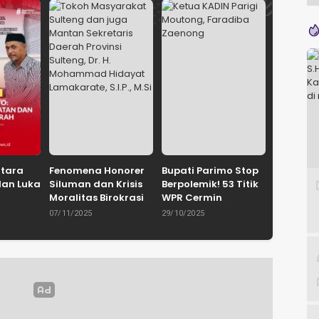
ntara
Fenomena Honorer
Bupati Parimo Stop
dan Luka
Siluman dan Krisis
Berpolemik! 53 Titik
Moralitas Birokrasi
WPR Cermin
uhammad
Oleh: Dr. H.
Retaknya Tata
07/11/2025
29/10/2025
yie,
Mohammad
Kelola
IN
Hidayat
Pemerintahan
Palu /
Lamakarate, S.I.P.,
Gerakan
M.Si