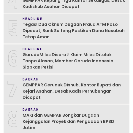
4
GEMPPAR Kepung Tiga Kantor Sekaligus, Desak
Kadishub Asahan Dicopot
5
HEADLINE
Tegas! Dua Oknum Dugaan Fraud ATM Poso
Dipecat, Bank Sulteng Pastikan Dana Nasabah
Tetap Aman
6
HEADLINE
GarudaMiles Disorot! Klaim Miles Ditolak
Tanpa Alasan, Member Garuda Indonesia
Siapkan Petisi
7
DAERAH
GEMPPAR Geruduk Dishub, Kantor Bupati dan
Kejari Asahan, Desak Kadis Perhubungan
Dicopot
8
DAERAH
MAKI dan GEMPAR Bongkar Dugaan
Kejanggalan Proyek dan Pengadaan BPBD
Jatim