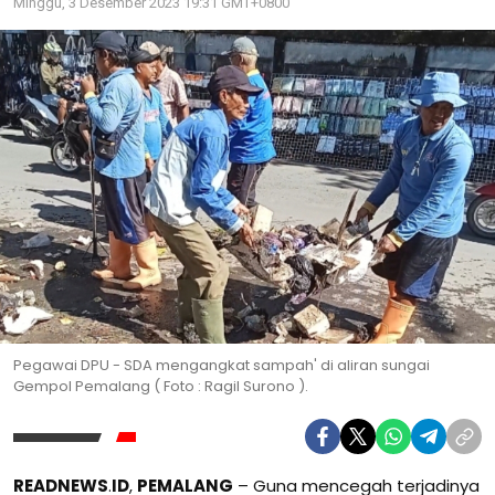
Minggu, 3 Desember 2023 19:31 GMT+0800
Pegawai DPU - SDA mengangkat sampah' di aliran sungai
Gempol Pemalang ( Foto : Ragil Surono ).
READNEWS
.
ID
,
PEMALANG
– Guna mencegah terjadinya