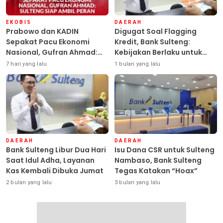
EKOBIS
DAERAH
Prabowo dan KADIN
Digugat Soal Flagging
Sepakat Pacu Ekonomi
Kredit, Bank Sulteng:
Nasional, Gufran Ahmad:
Kebijakan Berlaku untuk
Sulteng Siap Ambil Peran
Seluruh Debitur ASN
7 hari yang lalu
1 bulan yang lalu
DAERAH
DAERAH
Bank Sulteng Libur Dua Hari
Isu Dana CSR untuk Sulteng
Saat Idul Adha, Layanan
Nambaso, Bank Sulteng
Kas Kembali Dibuka Jumat
Tegas Katakan “Hoax”
2 bulan yang lalu
3 bulan yang lalu