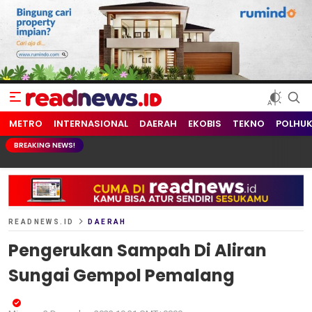
readnews.id
Berita Terkini, Update Terbaru Hari ini dari Indonesia dan Dunia
METRO
INTERNASIONAL
DAERAH
EKOBIS
TEKNO
POLHU
BREAKING NEWS!
READNEWS.ID
DAERAH
Pengerukan Sampah Di Aliran
Sungai Gempol Pemalang