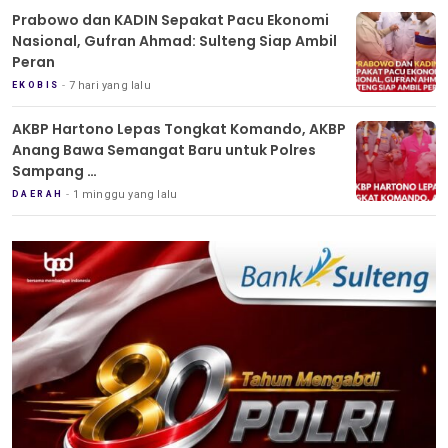
Prabowo dan KADIN Sepakat Pacu Ekonomi
Nasional, Gufran Ahmad: Sulteng Siap Ambil
Peran
7 hari yang lalu
EKOBIS
AKBP Hartono Lepas Tongkat Komando, AKBP
Anang Bawa Semangat Baru untuk Polres
Sampang
Tradisi Pedang Pora Iringi Sertijab Kapolres
1 minggu yang lalu
DAERAH
Sampang