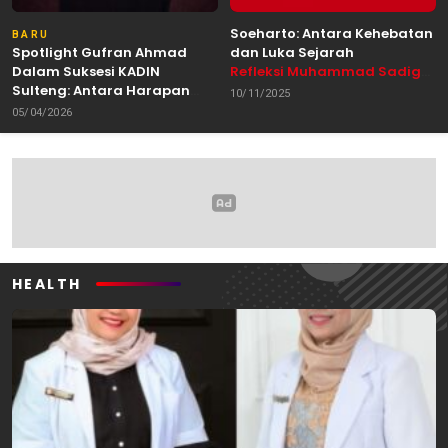
Soeharto: Antara Kehebatan
BARU
Spotlight Gufran Ahmad
dan Luka Sejarah
Dalam Suksesi KADIN
Refleksi Muhammad Sadig
Sulteng: Antara Harapan
Alhabsyie, Akademisi UIN
10/11/2025
dan Kebutuhan Perubahan
Datokarama Palu /
05/04/2026
Oleh: Anshar Munir
Pemerhati Gerakan
Mahasiswa
HEALTH