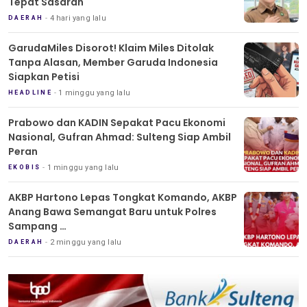
Tepat Sasaran
4 hari yang lalu
DAERAH
GarudaMiles Disorot! Klaim Miles Ditolak
Tanpa Alasan, Member Garuda Indonesia
Siapkan Petisi
1 minggu yang lalu
HEADLINE
Prabowo dan KADIN Sepakat Pacu Ekonomi
Nasional, Gufran Ahmad: Sulteng Siap Ambil
Peran
1 minggu yang lalu
EKOBIS
AKBP Hartono Lepas Tongkat Komando, AKBP
Anang Bawa Semangat Baru untuk Polres
Sampang
Tradisi Pedang Pora Iringi Sertijab Kapolres
2 minggu yang lalu
DAERAH
Sampang