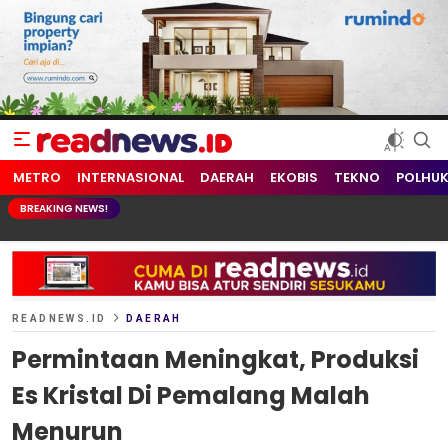
readnews.id
Berita Terkini, Update Terbaru Hari ini dari Indonesia dan Dunia
METRO
INTERNASIONAL
DAERAH
EKOBIS
TEKNO
POLHU
BREAKING NEWS!
READNEWS.ID
DAERAH
Permintaan Meningkat, Produksi
Es Kristal Di Pemalang Malah
Menurun