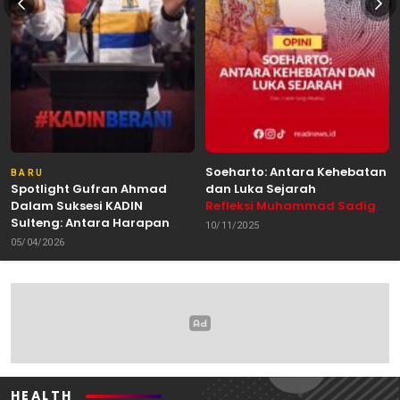
Soeharto: Antara Kehebatan
BARU
Spotlight Gufran Ahmad
dan Luka Sejarah
Dalam Suksesi KADIN
Refleksi Muhammad Sadig
Sulteng: Antara Harapan
Alhabsyie, Akademisi UIN
10/11/2025
dan Kebutuhan Perubahan
Datokarama Palu /
05/04/2026
Oleh: Anshar Munir
Pemerhati Gerakan
Mahasiswa
HEALTH