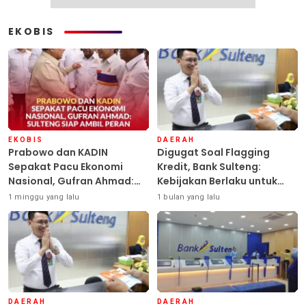
EKOBIS
EKOBIS
DAERAH
Prabowo dan KADIN
Digugat Soal Flagging
Sepakat Pacu Ekonomi
Kredit, Bank Sulteng:
Nasional, Gufran Ahmad:
Kebijakan Berlaku untuk
Sulteng Siap Ambil Peran
Seluruh Debitur ASN
1 minggu yang lalu
1 bulan yang lalu
DAERAH
DAERAH