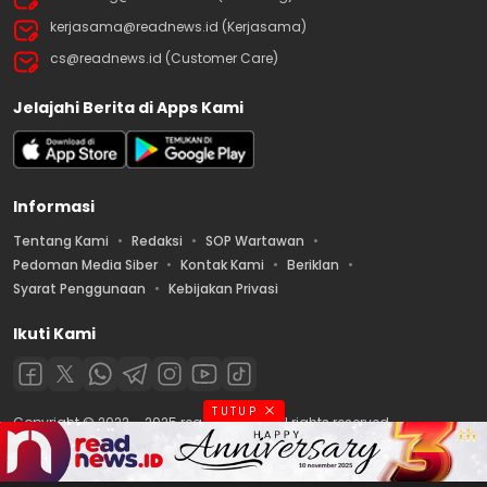
kerjasama@readnews.id (Kerjasama)
cs@readnews.id (Customer Care)
Jelajahi Berita di Apps Kami
Informasi
Tentang Kami
Redaksi
SOP Wartawan
Pedoman Media Siber
Kontak Kami
Beriklan
Syarat Penggunaan
Kebijakan Privasi
Ikuti Kami
TUTUP
Copyright © 2022 – 2025 readnews.id | All rights reserved.