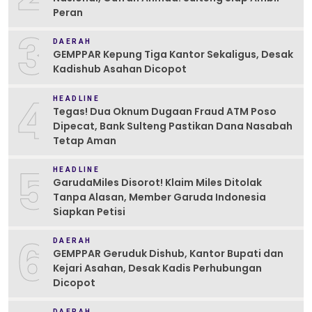
Peran
3
DAERAH
GEMPPAR Kepung Tiga Kantor Sekaligus, Desak
Kadishub Asahan Dicopot
4
HEADLINE
Tegas! Dua Oknum Dugaan Fraud ATM Poso
Dipecat, Bank Sulteng Pastikan Dana Nasabah
Tetap Aman
5
HEADLINE
GarudaMiles Disorot! Klaim Miles Ditolak
Tanpa Alasan, Member Garuda Indonesia
Siapkan Petisi
6
DAERAH
GEMPPAR Geruduk Dishub, Kantor Bupati dan
Kejari Asahan, Desak Kadis Perhubungan
Dicopot
DAERAH