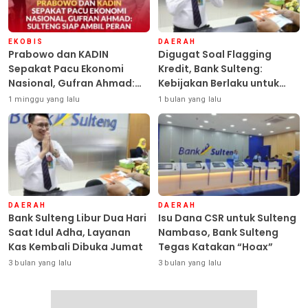
EKOBIS
DAERAH
Prabowo dan KADIN
Digugat Soal Flagging
Sepakat Pacu Ekonomi
Kredit, Bank Sulteng:
Nasional, Gufran Ahmad:
Kebijakan Berlaku untuk
Sulteng Siap Ambil Peran
Seluruh Debitur ASN
1 minggu yang lalu
1 bulan yang lalu
DAERAH
DAERAH
Bank Sulteng Libur Dua Hari
Isu Dana CSR untuk Sulteng
Saat Idul Adha, Layanan
Nambaso, Bank Sulteng
Kas Kembali Dibuka Jumat
Tegas Katakan “Hoax”
3 bulan yang lalu
3 bulan yang lalu