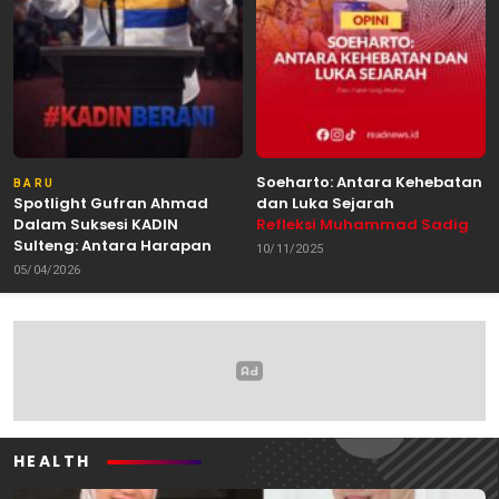
Soeharto: Antara Kehebatan
BARU
Spotlight Gufran Ahmad
dan Luka Sejarah
Dalam Suksesi KADIN
Refleksi Muhammad Sadig
Sulteng: Antara Harapan
Alhabsyie, Akademisi UIN
10/11/2025
dan Kebutuhan Perubahan
Datokarama Palu /
05/04/2026
Oleh: Anshar Munir
Pemerhati Gerakan
Mahasiswa
HEALTH