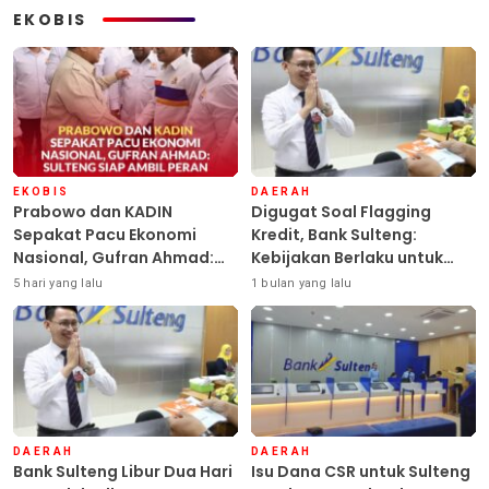
EKOBIS
EKOBIS
DAERAH
Prabowo dan KADIN
Digugat Soal Flagging
Sepakat Pacu Ekonomi
Kredit, Bank Sulteng:
Nasional, Gufran Ahmad:
Kebijakan Berlaku untuk
Sulteng Siap Ambil Peran
Seluruh Debitur ASN
5 hari yang lalu
1 bulan yang lalu
DAERAH
DAERAH
Bank Sulteng Libur Dua Hari
Isu Dana CSR untuk Sulteng