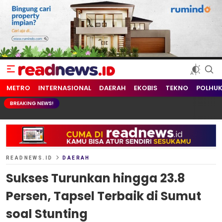
readnews.id
Berita Terkini, Update Terbaru Hari ini dari Indonesia dan Dunia
METRO
INTERNASIONAL
DAERAH
EKOBIS
TEKNO
POLHU
BREAKING NEWS!
READNEWS.ID
DAERAH
Sukses Turunkan hingga 23.8
Persen, Tapsel Terbaik di Sumut
soal Stunting