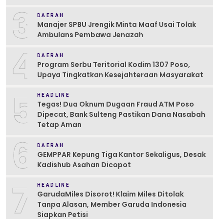
3
DAERAH
Manajer SPBU Jrengik Minta Maaf Usai Tolak
Ambulans Pembawa Jenazah
4
DAERAH
Program Serbu Teritorial Kodim 1307 Poso,
Upaya Tingkatkan Kesejahteraan Masyarakat
5
HEADLINE
Tegas! Dua Oknum Dugaan Fraud ATM Poso
Dipecat, Bank Sulteng Pastikan Dana Nasabah
Tetap Aman
6
DAERAH
GEMPPAR Kepung Tiga Kantor Sekaligus, Desak
Kadishub Asahan Dicopot
7
HEADLINE
GarudaMiles Disorot! Klaim Miles Ditolak
Tanpa Alasan, Member Garuda Indonesia
Siapkan Petisi