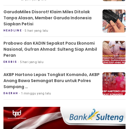
GarudaMiles Disorot! Klaim Miles Ditolak
Tanpa Alasan, Member Garuda Indonesia
Siapkan Petisi
5 hari yang lalu
HEADLINE
Prabowo dan KADIN Sepakat Pacu Ekonomi
Nasional, Gufran Ahmad: Sulteng Siap Ambil
Peran
5 hari yang lalu
EKOBIS
AKBP Hartono Lepas Tongkat Komando, AKBP
Anang Bawa Semangat Baru untuk Polres
Sampang
Tradisi Pedang Pora Iringi Sertijab Kapolres
1 minggu yang lalu
DAERAH
Sampang