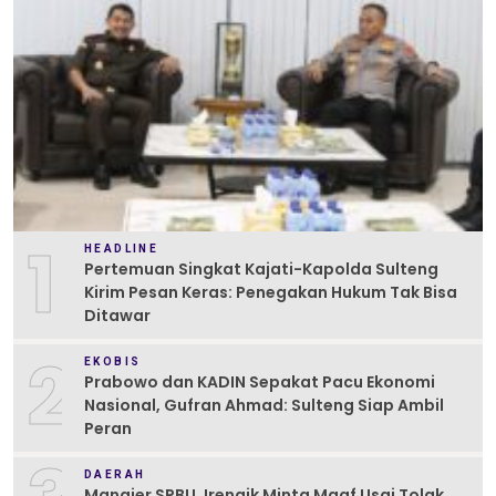
1
HEADLINE
Pertemuan Singkat Kajati-Kapolda Sulteng
Kirim Pesan Keras: Penegakan Hukum Tak Bisa
Ditawar
2
EKOBIS
Prabowo dan KADIN Sepakat Pacu Ekonomi
Nasional, Gufran Ahmad: Sulteng Siap Ambil
Peran
DAERAH
Manajer SPBU Jrengik Minta Maaf Usai Tolak