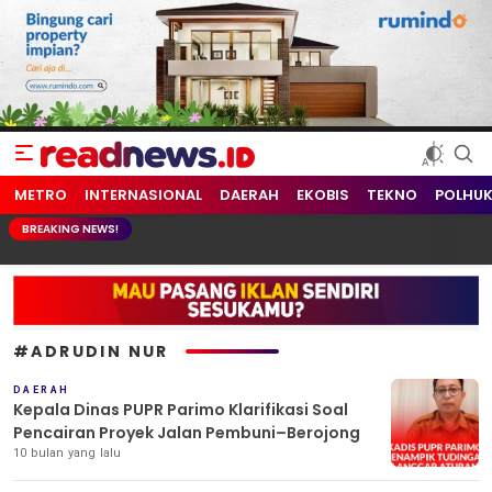
readnews.id
Berita Terkini, Update Terbaru Hari ini dari Indonesia dan Dunia
METRO
INTERNASIONAL
DAERAH
EKOBIS
TEKNO
POLHU
BREAKING NEWS!
#ADRUDIN NUR
DAERAH
Kepala Dinas PUPR Parimo Klarifikasi Soal
Pencairan Proyek Jalan Pembuni–Berojong
10 bulan yang lalu