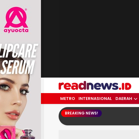
readnews.id
Berita Terkini, Update Terbaru Hari ini 
METRO
INTERNASIONAL
DAERAH
BREAKING NEWS!