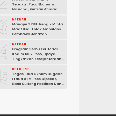
2
Sepakat Pacu Ekonomi
Nasional, Gufran Ahmad:
Sulteng Siap Ambil Peran
3
DAERAH
Manajer SPBU Jrengik Minta
Maaf Usai Tolak Ambulans
Pembawa Jenazah
4
DAERAH
Program Serbu Teritorial
Kodim 1307 Poso, Upaya
Tingkatkan Kesejahteraan
Masyarakat
5
HEADLINE
Tegas! Dua Oknum Dugaan
Fraud ATM Poso Dipecat,
Bank Sulteng Pastikan Dana
Nasabah Tetap Aman