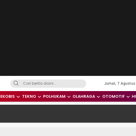
Jumat, 7 Agustus
dari Indonesia dan Dunia
EKOBIS
TEKNO
POLHUKAM
OLAHRAGA
OTOMOTIF
H