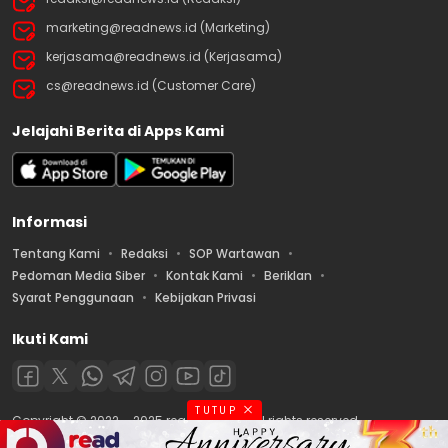
marketing@readnews.id (Marketing)
kerjasama@readnews.id (Kerjasama)
cs@readnews.id (Customer Care)
Jelajahi Berita di Apps Kami
Informasi
Tentang Kami
Redaksi
SOP Wartawan
Pedoman Media Siber
Kontak Kami
Beriklan
Syarat Penggunaan
Kebijakan Privasi
Ikuti Kami
TUTUP
Copyright © 2022 – 2025 readnews.id | All rights reserved.