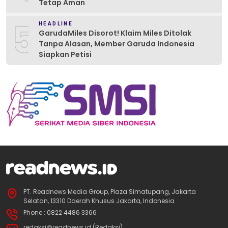
Tetap Aman
5
HEADLINE
GarudaMiles Disorot! Klaim Miles Ditolak
Tanpa Alasan, Member Garuda Indonesia
Siapkan Petisi
PT. Readnews Media Group, Plaza Simatupang, Jakarta
Selatan, 13310 Daerah Khusus Jakarta, Indonesia
Phone : 0822 4486 3366
redaksi@readnews.id (Redaksi)