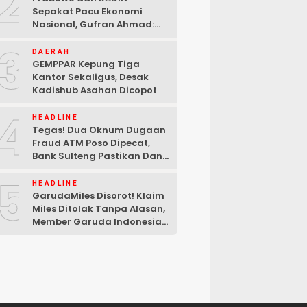
2
Sepakat Pacu Ekonomi
Nasional, Gufran Ahmad:
Sulteng Siap Ambil Peran
3
DAERAH
GEMPPAR Kepung Tiga
Kantor Sekaligus, Desak
Kadishub Asahan Dicopot
4
HEADLINE
Tegas! Dua Oknum Dugaan
Fraud ATM Poso Dipecat,
Bank Sulteng Pastikan Dana
Nasabah Tetap Aman
5
HEADLINE
GarudaMiles Disorot! Klaim
Miles Ditolak Tanpa Alasan,
Member Garuda Indonesia
Siapkan Petisi