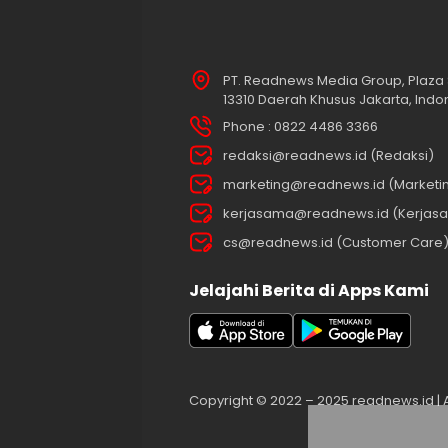
PT. Readnews Media Group, Plaza 
13310 Daerah Khusus Jakarta, Indo
Phone : 0822 4486 3366
redaksi@readnews.id (Redaksi)
marketing@readnews.id (Marketi
kerjasama@readnews.id (Kerjas
cs@readnews.id (Customer Care
Jelajahi Berita di Apps Kami
Copyright © 2022 – 2025 readnews.id | Al