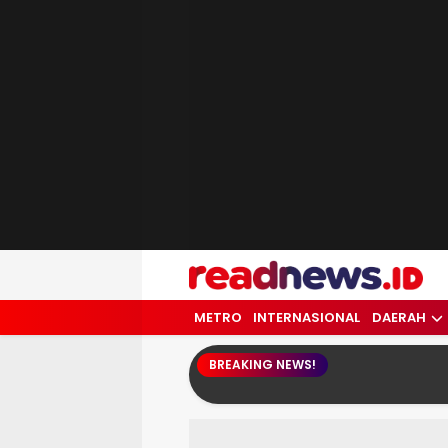
readnews.id
Berita Terkini, Update Terbaru Hari ini 
METRO
INTERNASIONAL
DAERAH
BREAKING NEWS!