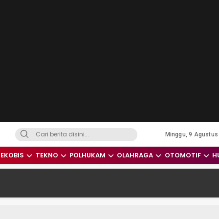
Minggu, 9 Agustus
dari Indonesia dan Dunia
EKOBIS
TEKNO
POLHUKAM
OLAHRAGA
OTOMOTIF
H