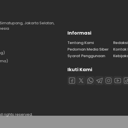
Simatupang, Jakarta Selatan,
nesia
Informasi
Tentang Kami
Redaksi
Pedoman Media Siber
Kontak
ng)
Syarat Penggunaan
Kebijaka
ama)
Ikuti Kami
)
l rights reserved.