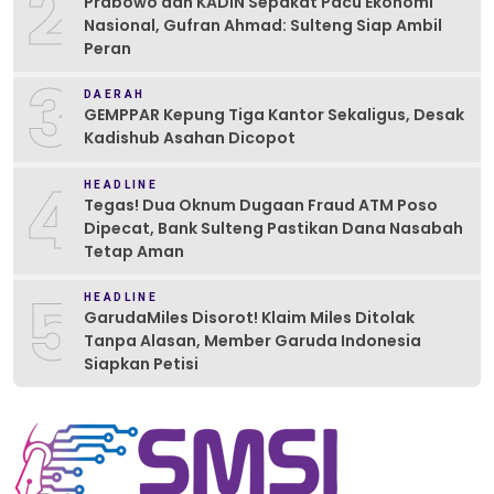
2
Prabowo dan KADIN Sepakat Pacu Ekonomi
Nasional, Gufran Ahmad: Sulteng Siap Ambil
Peran
3
DAERAH
GEMPPAR Kepung Tiga Kantor Sekaligus, Desak
Kadishub Asahan Dicopot
4
HEADLINE
Tegas! Dua Oknum Dugaan Fraud ATM Poso
Dipecat, Bank Sulteng Pastikan Dana Nasabah
Tetap Aman
5
HEADLINE
GarudaMiles Disorot! Klaim Miles Ditolak
Tanpa Alasan, Member Garuda Indonesia
Siapkan Petisi