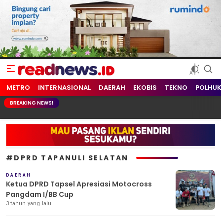
readnews.id
Berita Terkini, Update Terbaru Hari ini dari Indonesia dan Dunia
METRO
INTERNASIONAL
DAERAH
EKOBIS
TEKNO
POLHU
BREAKING NEWS!
#DPRD TAPANULI SELATAN
DAERAH
Ketua DPRD Tapsel Apresiasi Motocross
Pangdam I/BB Cup
3 tahun yang lalu