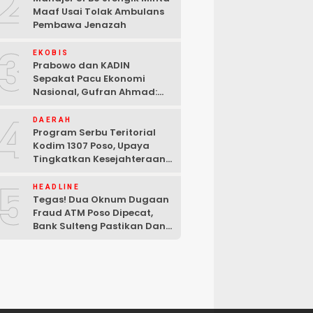
2
Maaf Usai Tolak Ambulans
Pembawa Jenazah
3
EKOBIS
Prabowo dan KADIN
Sepakat Pacu Ekonomi
Nasional, Gufran Ahmad:
Sulteng Siap Ambil Peran
4
DAERAH
Program Serbu Teritorial
Kodim 1307 Poso, Upaya
Tingkatkan Kesejahteraan
Masyarakat
5
HEADLINE
Tegas! Dua Oknum Dugaan
Fraud ATM Poso Dipecat,
Bank Sulteng Pastikan Dana
Nasabah Tetap Aman