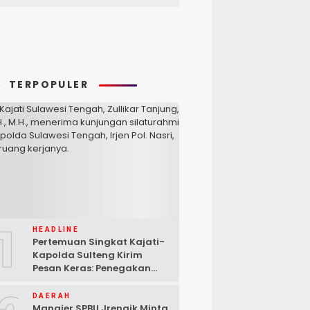
TERPOPULER
1
HEADLINE
Pertemuan Singkat Kajati-
Kapolda Sulteng Kirim
Pesan Keras: Penegakan
Hukum Tak Bisa Ditawar
DAERAH
Manajer SPBU Jrengik Minta