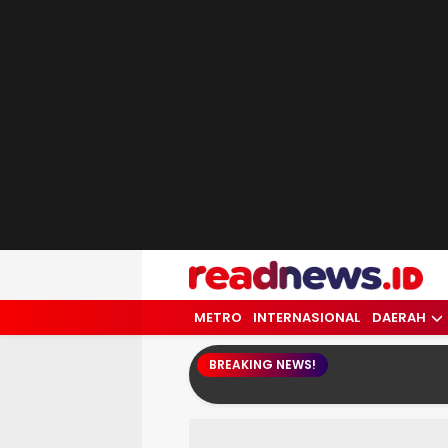
readnews.id
Berita Terkini, Update Terbaru Hari ini 
METRO
INTERNASIONAL
DAERAH
BREAKING NEWS!