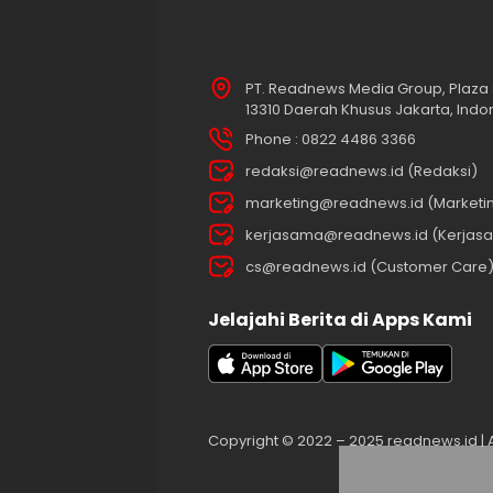
PT. Readnews Media Group, Plaza 
13310 Daerah Khusus Jakarta, Indo
Phone : 0822 4486 3366
redaksi@readnews.id (Redaksi)
marketing@readnews.id (Marketi
kerjasama@readnews.id (Kerjas
cs@readnews.id (Customer Care
Jelajahi Berita di Apps Kami
Copyright © 2022 – 2025 readnews.id | Al