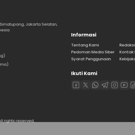
Simatupang, Jakarta Selatan,
nesia
Informasi
Tentang Kami
Redaksi
Pedoman Media Siber
Kontak
ng)
Syarat Penggunaan
Kebijaka
ama)
Ikuti Kami
)
l rights reserved.