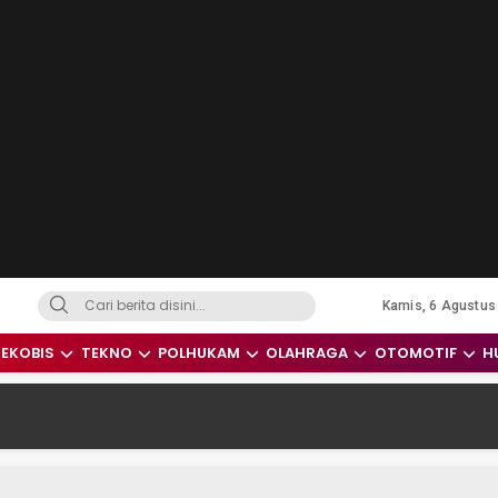
Kamis, 6 Agustus
dari Indonesia dan Dunia
EKOBIS
TEKNO
POLHUKAM
OLAHRAGA
OTOMOTIF
H