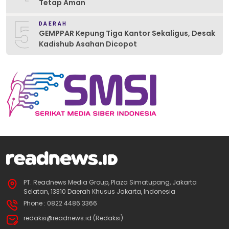
Tetap Aman
5
DAERAH
GEMPPAR Kepung Tiga Kantor Sekaligus, Desak
Kadishub Asahan Dicopot
PT. Readnews Media Group, Plaza Simatupang, Jakarta
Selatan, 13310 Daerah Khusus Jakarta, Indonesia
Phone : 0822 4486 3366
redaksi@readnews.id (Redaksi)