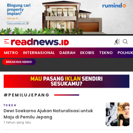
readnews.id
Berita Terkini, Update Terbaru Hari ini dari Indonesia dan Dunia
METRO
INTERNASIONAL
DAERAH
EKOBIS
TEKNO
POLHU
BREAKING NEWS!
#PEMILUJEPANG
TOKOH
Dewi Soekarno Ajukan Naturalisasi untuk
Maju di Pemilu Jepang
1 tahun yang lalu