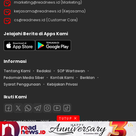
marketing@readnews.id (Marketing)
kerjasama@readnews.id (Kerjasama)
cs@readnews.id (Customer Care)
Jelajahi Berita di Apps Kami
Informasi
Tentang Kami
Redaksi
SOP Wartawan
Pedoman Media Siber
Kontak Kami
Beriklan
Syarat Penggunaan
Kebijakan Privasi
Ikuti Kami
TUTUP
Copyright © 2022 – 2025 readnews.id | All rights reserved.