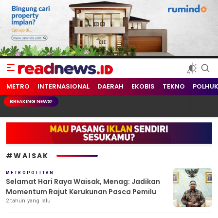
readnews.id
Berita Terkini, Update Terbaru Hari ini dari Indonesia dan Dunia
METRO
INTERNASIONAL
DAERAH
EKOBIS
TEKNO
POLHU
BREAKING NEWS!
#WAISAK
METROPOLITAN
Selamat Hari Raya Waisak, Menag: Jadikan
Momentum Rajut Kerukunan Pasca Pemilu
2 tahun yang lalu