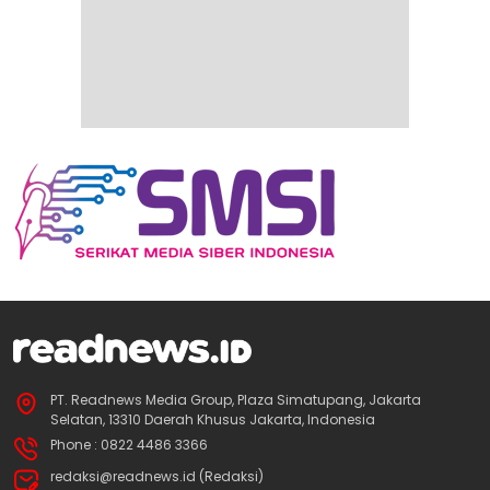
PT. Readnews Media Group, Plaza Simatupang, Jakarta
Selatan, 13310 Daerah Khusus Jakarta, Indonesia
Phone : 0822 4486 3366
redaksi@readnews.id (Redaksi)