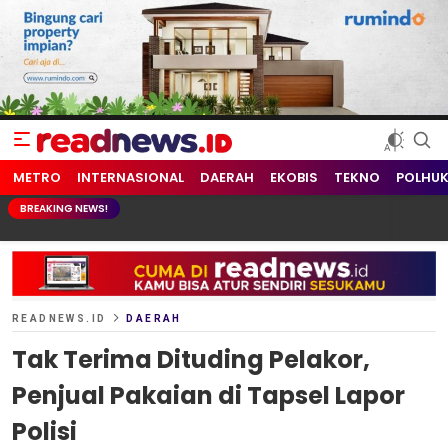
readnews.id
Berita Terkini, Update Terbaru Hari ini dari Indonesia dan Dunia
METRO
INTERNASIONAL
DAERAH
EKOBIS
TEKNO
POLHU
BREAKING NEWS!
READNEWS.ID
DAERAH
Tak Terima Dituding Pelakor,
Penjual Pakaian di Tapsel Lapor
Polisi