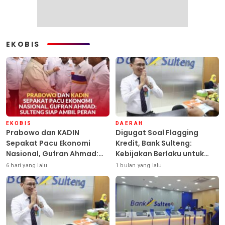
EKOBIS
EKOBIS
DAERAH
Prabowo dan KADIN
Digugat Soal Flagging
Sepakat Pacu Ekonomi
Kredit, Bank Sulteng:
Nasional, Gufran Ahmad:
Kebijakan Berlaku untuk
Sulteng Siap Ambil Peran
Seluruh Debitur ASN
6 hari yang lalu
1 bulan yang lalu