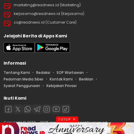
marketing@readnews.id (Marketing)
kerjasama@readnews.id (Kerjasama)
cs@readnews.id (Customer Care)
Jelajahi Berita di Apps Kami
Informasi
Tentang Kami
Redaksi
SOP Wartawan
Pedoman Media Siber
Kontak Kami
Beriklan
Syarat Penggunaan
Kebijakan Privasi
Ikuti Kami
TUTUP
Copyright © 2022 – 2025 readnews.id | All rights reserved.