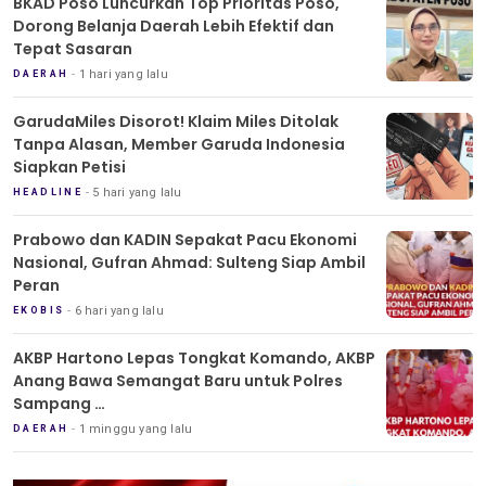
BKAD Poso Luncurkan Top Prioritas Poso,
Dorong Belanja Daerah Lebih Efektif dan
Tepat Sasaran
1 hari yang lalu
DAERAH
GarudaMiles Disorot! Klaim Miles Ditolak
Tanpa Alasan, Member Garuda Indonesia
Siapkan Petisi
5 hari yang lalu
HEADLINE
Prabowo dan KADIN Sepakat Pacu Ekonomi
Nasional, Gufran Ahmad: Sulteng Siap Ambil
Peran
6 hari yang lalu
EKOBIS
AKBP Hartono Lepas Tongkat Komando, AKBP
Anang Bawa Semangat Baru untuk Polres
Sampang
Tradisi Pedang Pora Iringi Sertijab Kapolres
1 minggu yang lalu
DAERAH
Sampang