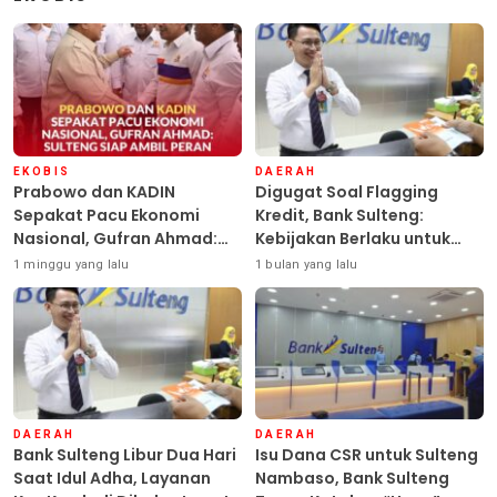
EKOBIS
DAERAH
Prabowo dan KADIN
Digugat Soal Flagging
Sepakat Pacu Ekonomi
Kredit, Bank Sulteng:
Nasional, Gufran Ahmad:
Kebijakan Berlaku untuk
Sulteng Siap Ambil Peran
Seluruh Debitur ASN
1 minggu yang lalu
1 bulan yang lalu
DAERAH
DAERAH
Bank Sulteng Libur Dua Hari
Isu Dana CSR untuk Sulteng
Saat Idul Adha, Layanan
Nambaso, Bank Sulteng