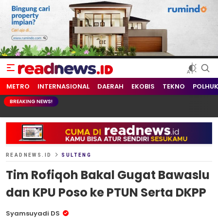
readnews.id
Berita Terkini, Update Terbaru Hari ini dari Indonesia dan Dunia
METRO
INTERNASIONAL
DAERAH
EKOBIS
TEKNO
POLHU
BREAKING NEWS!
READNEWS.ID
SULTENG
Tim Rofiqoh Bakal Gugat Bawaslu
dan KPU Poso ke PTUN Serta DKPP
Syamsuyadi DS