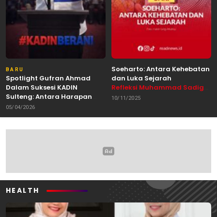
Soeharto: Antara Kehebatan
BARU
Spotlight Gufran Ahmad
dan Luka Sejarah
Dalam Suksesi KADIN
Refleksi Muhammad Sadig
Sulteng: Antara Harapan
Alhabsyie, Akademisi UIN
10/11/2025
dan Kebutuhan Perubahan
Datokarama Palu /
05/04/2026
Oleh: Anshar Munir
Pemerhati Gerakan
Mahasiswa
HEALTH