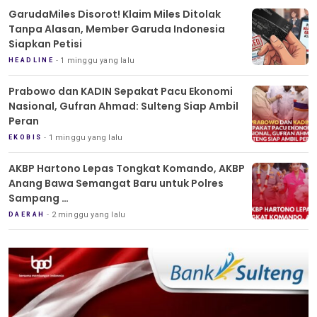
GarudaMiles Disorot! Klaim Miles Ditolak
Tanpa Alasan, Member Garuda Indonesia
Siapkan Petisi
1 minggu yang lalu
HEADLINE
Prabowo dan KADIN Sepakat Pacu Ekonomi
Nasional, Gufran Ahmad: Sulteng Siap Ambil
Peran
1 minggu yang lalu
EKOBIS
AKBP Hartono Lepas Tongkat Komando, AKBP
Anang Bawa Semangat Baru untuk Polres
Sampang
Tradisi Pedang Pora Iringi Sertijab Kapolres
2 minggu yang lalu
DAERAH
Sampang