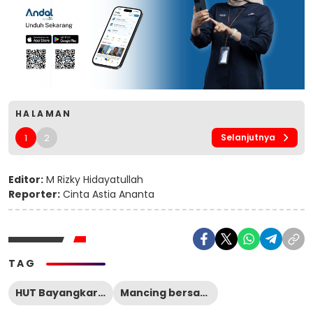
HALAMAN
1
2
Selanjutnya
Editor:
M Rizky Hidayatullah
Reporter:
Cinta Astia Ananta
TAG
HUT Bayangkara ke 80
Mancing bersama Kapolres