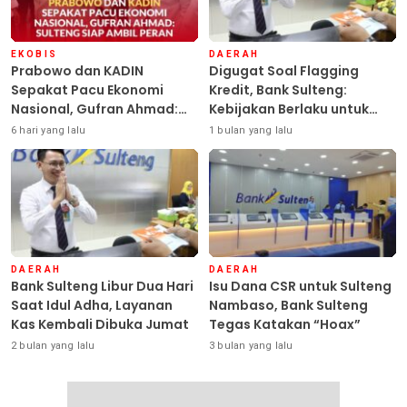
EKOBIS
DAERAH
Prabowo dan KADIN
Digugat Soal Flagging
Sepakat Pacu Ekonomi
Kredit, Bank Sulteng:
Nasional, Gufran Ahmad:
Kebijakan Berlaku untuk
Sulteng Siap Ambil Peran
Seluruh Debitur ASN
6 hari yang lalu
1 bulan yang lalu
DAERAH
DAERAH
Bank Sulteng Libur Dua Hari
Isu Dana CSR untuk Sulteng
Saat Idul Adha, Layanan
Nambaso, Bank Sulteng
Kas Kembali Dibuka Jumat
Tegas Katakan “Hoax”
2 bulan yang lalu
3 bulan yang lalu