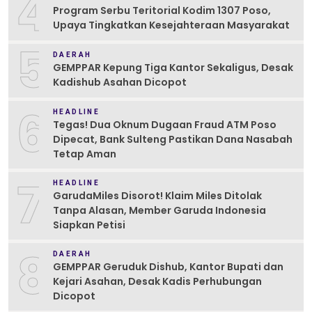
4
Program Serbu Teritorial Kodim 1307 Poso,
Upaya Tingkatkan Kesejahteraan Masyarakat
5
DAERAH
GEMPPAR Kepung Tiga Kantor Sekaligus, Desak
Kadishub Asahan Dicopot
6
HEADLINE
Tegas! Dua Oknum Dugaan Fraud ATM Poso
Dipecat, Bank Sulteng Pastikan Dana Nasabah
Tetap Aman
7
HEADLINE
GarudaMiles Disorot! Klaim Miles Ditolak
Tanpa Alasan, Member Garuda Indonesia
Siapkan Petisi
8
DAERAH
GEMPPAR Geruduk Dishub, Kantor Bupati dan
Kejari Asahan, Desak Kadis Perhubungan
Dicopot