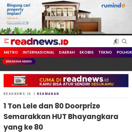
readnews.id
Berita Terkini, Update Terbaru Hari ini dari Indonesia dan Dunia
METRO
INTERNASIONAL
DAERAH
EKOBIS
TEKNO
POLHU
BREAKING NEWS!
READNEWS.ID
KEAMANAN
1 Ton Lele dan 80 Doorprize
Semarakkan HUT Bhayangkara
yang ke 80