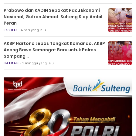
Prabowo dan KADIN Sepakat Pacu Ekonomi
Nasional, Gufran Ahmad: Sulteng Siap Ambil
Peran
6 hari yang lalu
EKOBIS
AKBP Hartono Lepas Tongkat Komando, AKBP
Anang Bawa Semangat Baru untuk Polres
Sampang
Tradisi Pedang Pora Iringi Sertijab Kapolres
1 minggu yang lalu
DAERAH
Sampang