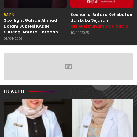
Soeharto: Antara Kehebatan
BARU
Spotlight Gufran Ahmad
dan Luka Sejarah
Dalam Suksesi KADIN
Refleksi Muhammad Sadig
Sulteng: Antara Harapan
Alhabsyie, Akademisi UIN
10/11/2025
dan Kebutuhan Perubahan
Datokarama Palu /
05/04/2026
Oleh: Anshar Munir
Pemerhati Gerakan
Mahasiswa
HEALTH