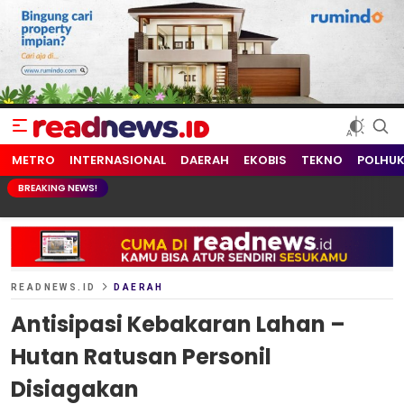
readnews.id
Berita Terkini, Update Terbaru Hari ini dari Indonesia dan Dunia
METRO
INTERNASIONAL
DAERAH
EKOBIS
TEKNO
POLHU
BREAKING NEWS!
READNEWS.ID
DAERAH
Antisipasi Kebakaran Lahan –
Hutan Ratusan Personil
Disiagakan