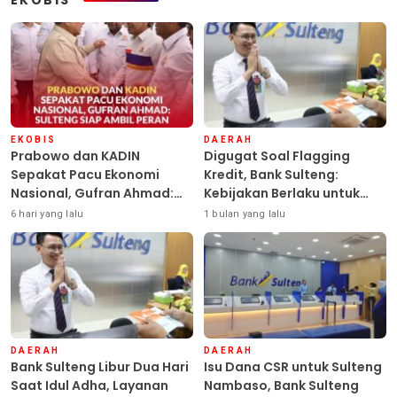
EKOBIS
DAERAH
Prabowo dan KADIN
Digugat Soal Flagging
Sepakat Pacu Ekonomi
Kredit, Bank Sulteng:
Nasional, Gufran Ahmad:
Kebijakan Berlaku untuk
Sulteng Siap Ambil Peran
Seluruh Debitur ASN
6 hari yang lalu
1 bulan yang lalu
DAERAH
DAERAH
Bank Sulteng Libur Dua Hari
Isu Dana CSR untuk Sulteng
Saat Idul Adha, Layanan
Nambaso, Bank Sulteng