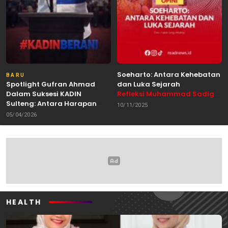
Soeharto: Antara Kehebatan
BARU
Spotlight Gufran Ahmad
dan Luka Sejarah
Dalam Suksesi KADIN
Refleksi Muhammad Sadig
Sulteng: Antara Harapan
Alhabsyie, Akademisi UIN
10/11/2025
dan Kebutuhan Perubahan
Datokarama Palu /
05/04/2026
Oleh: Anshar Munir
Pemerhati Gerakan
Mahasiswa
HEALTH