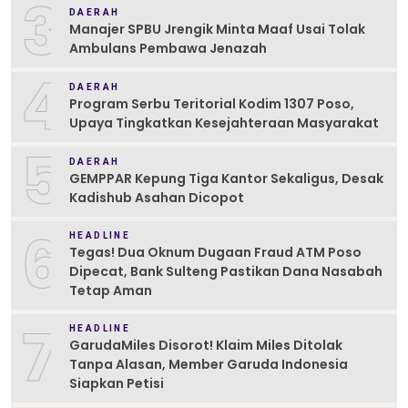
3
DAERAH
Manajer SPBU Jrengik Minta Maaf Usai Tolak
Ambulans Pembawa Jenazah
4
DAERAH
Program Serbu Teritorial Kodim 1307 Poso,
Upaya Tingkatkan Kesejahteraan Masyarakat
5
DAERAH
GEMPPAR Kepung Tiga Kantor Sekaligus, Desak
Kadishub Asahan Dicopot
6
HEADLINE
Tegas! Dua Oknum Dugaan Fraud ATM Poso
Dipecat, Bank Sulteng Pastikan Dana Nasabah
Tetap Aman
7
HEADLINE
GarudaMiles Disorot! Klaim Miles Ditolak
Tanpa Alasan, Member Garuda Indonesia
Siapkan Petisi