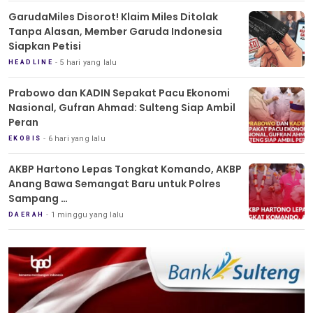
GarudaMiles Disorot! Klaim Miles Ditolak
Tanpa Alasan, Member Garuda Indonesia
Siapkan Petisi
5 hari yang lalu
HEADLINE
Prabowo dan KADIN Sepakat Pacu Ekonomi
Nasional, Gufran Ahmad: Sulteng Siap Ambil
Peran
6 hari yang lalu
EKOBIS
AKBP Hartono Lepas Tongkat Komando, AKBP
Anang Bawa Semangat Baru untuk Polres
Sampang
Tradisi Pedang Pora Iringi Sertijab Kapolres
1 minggu yang lalu
DAERAH
Sampang