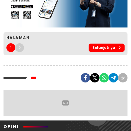
HALAMAN
1
2
Selanjutnya
OPINI