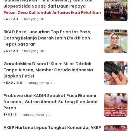
Mahasiswa KKN-T IPB University Kenalkan
Biopestisida Nabati dari Daun Pepaya
Petani Desa Kalilandak Antusias Ikuti Pelatihan
3 hari yang lalu
DAERAH
BKAD Poso Luncurkan Top Prioritas Poso,
Dorong Belanja Daerah Lebih Efektif dan
Tepat Sasaran
3 hari yang lalu
DAERAH
GarudaMiles Disorot! Klaim Miles Ditolak
Tanpa Alasan, Member Garuda Indonesia
Siapkan Petisi
1 minggu yang lalu
HEADLINE
Prabowo dan KADIN Sepakat Pacu Ekonomi
Nasional, Gufran Ahmad: Sulteng Siap Ambil
Peran
1 minggu yang lalu
EKOBIS
AKBP Hartono Lepas Tongkat Komando, AKBP