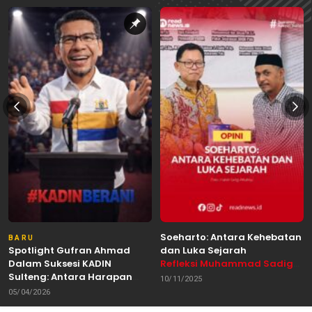
Soeharto: Antara Kehebatan
BARU
Spotlight Gufran Ahmad
dan Luka Sejarah
Dalam Suksesi KADIN
Refleksi Muhammad Sadig
Sulteng: Antara Harapan
Alhabsyie, Akademisi UIN
10/11/2025
dan Kebutuhan Perubahan
Datokarama Palu /
05/04/2026
Oleh: Anshar Munir
Pemerhati Gerakan