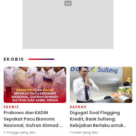
EKOBIS
EKOBIS
DAERAH
Prabowo dan KADIN
Digugat Soal Flagging
Sepakat Pacu Ekonomi
Kredit, Bank Sulteng:
Nasional, Gufran Ahmad:
Kebijakan Berlaku untuk
Sulteng Siap Ambil Peran
Seluruh Debitur ASN
1 minggu yang lalu
1 bulan yang lalu