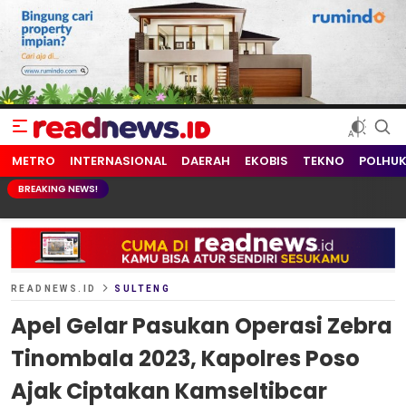
readnews.id
Berita Terkini, Update Terbaru Hari ini dari Indonesia dan Dunia
METRO
INTERNASIONAL
DAERAH
EKOBIS
TEKNO
POLHU
BREAKING NEWS!
READNEWS.ID
SULTENG
Apel Gelar Pasukan Operasi Zebra
Tinombala 2023, Kapolres Poso
Ajak Ciptakan Kamseltibcar