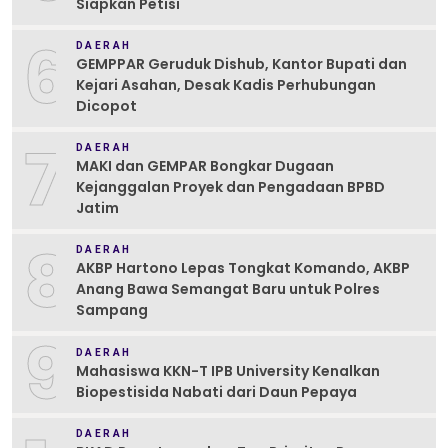
Siapkan Petisi
6
DAERAH
GEMPPAR Geruduk Dishub, Kantor Bupati dan
Kejari Asahan, Desak Kadis Perhubungan
Dicopot
7
DAERAH
MAKI dan GEMPAR Bongkar Dugaan
Kejanggalan Proyek dan Pengadaan BPBD
Jatim
8
DAERAH
AKBP Hartono Lepas Tongkat Komando, AKBP
Anang Bawa Semangat Baru untuk Polres
Sampang
9
DAERAH
Mahasiswa KKN-T IPB University Kenalkan
Biopestisida Nabati dari Daun Pepaya
DAERAH