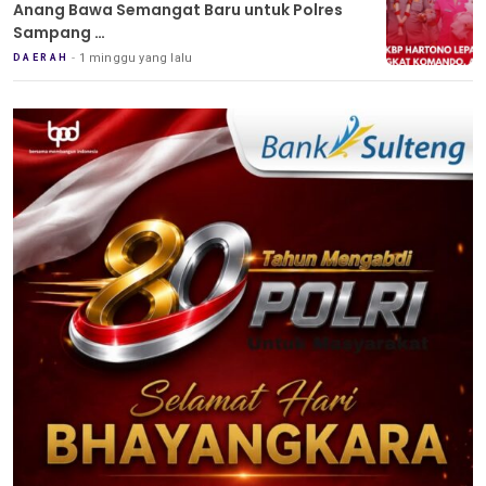
Anang Bawa Semangat Baru untuk Polres
Sampang
Tradisi Pedang Pora Iringi Sertijab Kapolres
1 minggu yang lalu
DAERAH
Sampang