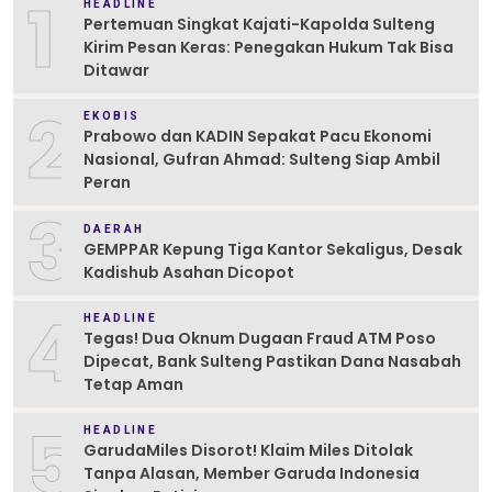
1
HEADLINE
Pertemuan Singkat Kajati-Kapolda Sulteng
Kirim Pesan Keras: Penegakan Hukum Tak Bisa
Ditawar
2
EKOBIS
Prabowo dan KADIN Sepakat Pacu Ekonomi
Nasional, Gufran Ahmad: Sulteng Siap Ambil
Peran
3
DAERAH
GEMPPAR Kepung Tiga Kantor Sekaligus, Desak
Kadishub Asahan Dicopot
4
HEADLINE
Tegas! Dua Oknum Dugaan Fraud ATM Poso
Dipecat, Bank Sulteng Pastikan Dana Nasabah
Tetap Aman
5
HEADLINE
GarudaMiles Disorot! Klaim Miles Ditolak
Tanpa Alasan, Member Garuda Indonesia