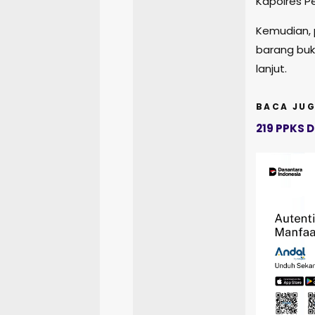
Kapolres P
Kemudian, 
barang buk
lanjut.
BACA JUG
219 PPKS 