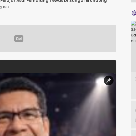
Pelajar Asal Pemalang Tewas Di Sungai Brondong
g lalu