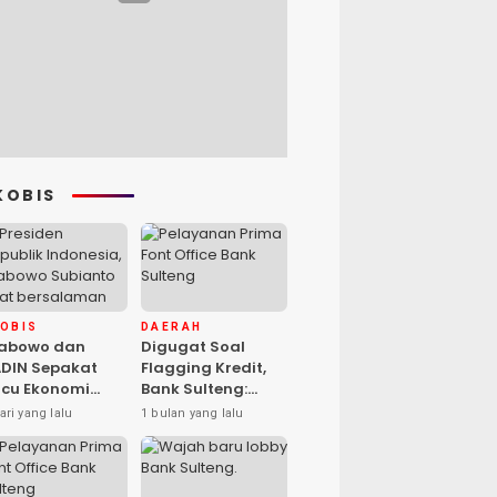
KOBIS
KOBIS
DAERAH
rabowo dan
Digugat Soal
DIN Sepakat
Flagging Kredit,
cu Ekonomi
Bank Sulteng:
sional, Gufran
Kebijakan Berlaku
ari yang lalu
1 bulan yang lalu
mad: Sulteng
untuk Seluruh
ap Ambil Peran
Debitur ASN