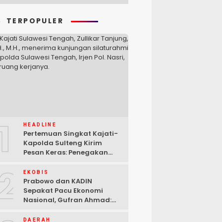
TERPOPULER
1
HEADLINE
Pertemuan Singkat Kajati-
Kapolda Sulteng Kirim
Pesan Keras: Penegakan
Hukum Tak Bisa Ditawar
2
EKOBIS
Prabowo dan KADIN
Sepakat Pacu Ekonomi
Nasional, Gufran Ahmad:
Sulteng Siap Ambil Peran
DAERAH