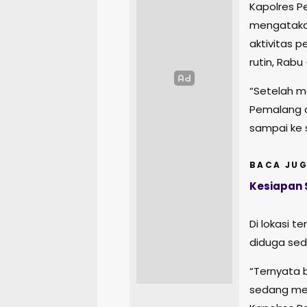
Kapolres P
mengatakan
aktivitas p
rutin, Rabu
“Setelah m
Pemalang d
sampai ke 
BACA JUG
Kesiapan 
Di lokasi t
diduga sed
“Ternyata 
sedang men