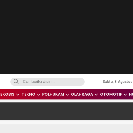
Sabtu, 8 Agustus
dari Indonesia dan Dunia
EKOBIS
TEKNO
POLHUKAM
OLAHRAGA
OTOMOTIF
H