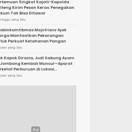
rtemuan Singkat Kajati-Kapolda
lteng Kirim Pesan Keras: Penegakan
kum Tak Bisa Ditawar
minggu yang lalu
abinkamtibmas Mojotrisno Ajak
arga Manfaatkan Pekarangan
tuk Perkuat Ketahanan Pangan
ulan yang lalu
k Kapok Dirazia, Judi Sabung Ayam
 Jombang Kembali Muncul—Aparat
rketat Perburuan di Lokasi
rsembunyi
ulan yang lalu