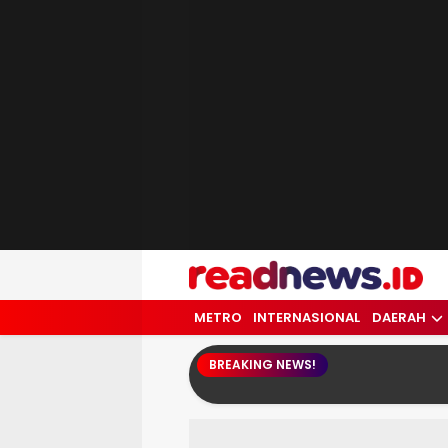
readnews.id
Berita Terkini, Update Terbaru Hari ini 
METRO
INTERNASIONAL
DAERAH
BREAKING NEWS!