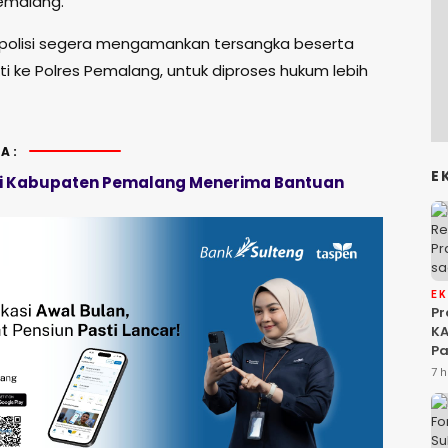
emalang.
polisi segera mengamankan tersangka beserta
ti ke Polres Pemalang, untuk diproses hukum lebih
A:
E
Di Kabupaten Pemalang Menerima Bantuan
E
P
KA
Pa
Na
7 h
Ah
Si