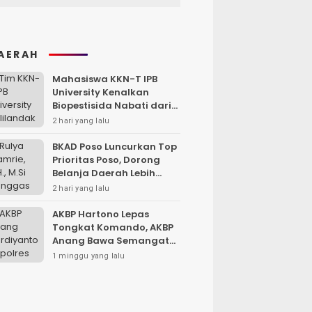
AERAH
Mahasiswa KKN-T IPB
University Kenalkan
Biopestisida Nabati dari
Daun Pepaya
2 hari yang lalu
BKAD Poso Luncurkan Top
Prioritas Poso, Dorong
Belanja Daerah Lebih
Efektif dan Tepat
2 hari yang lalu
Sasaran
AKBP Hartono Lepas
Tongkat Komando, AKBP
Anang Bawa Semangat
Baru untuk Polres
1 minggu yang lalu
Sampang