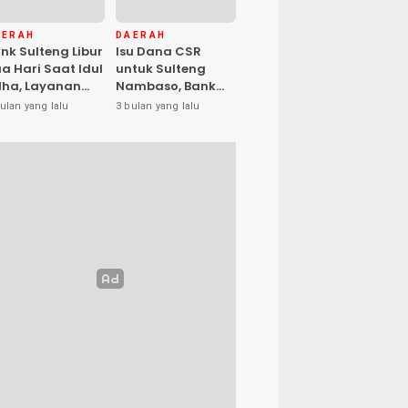
AERAH
DAERAH
nk Sulteng Libur
Isu Dana CSR
a Hari Saat Idul
untuk Sulteng
ha, Layanan
Nambaso, Bank
s Kembali
Sulteng Tegas
ulan yang lalu
3 bulan yang lalu
buka Jumat
Katakan “Hoax”