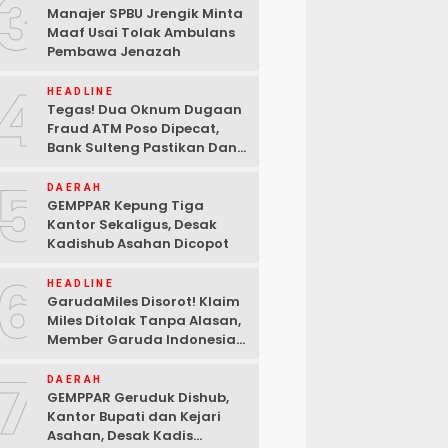
3
Manajer SPBU Jrengik Minta
Maaf Usai Tolak Ambulans
Pembawa Jenazah
4
HEADLINE
Tegas! Dua Oknum Dugaan
Fraud ATM Poso Dipecat,
Bank Sulteng Pastikan Dana
Nasabah Tetap Aman
5
DAERAH
GEMPPAR Kepung Tiga
Kantor Sekaligus, Desak
Kadishub Asahan Dicopot
6
HEADLINE
GarudaMiles Disorot! Klaim
Miles Ditolak Tanpa Alasan,
Member Garuda Indonesia
Siapkan Petisi
7
DAERAH
GEMPPAR Geruduk Dishub,
Kantor Bupati dan Kejari
Asahan, Desak Kadis