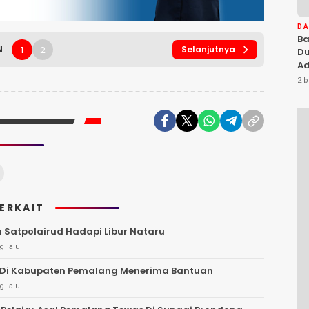
D
Ba
1
2
N
Selanjutnya
Du
Ad
Ka
2 b
Di
TERKAIT
 Satpolairud Hadapi Libur Nataru
g lalu
S Di Kabupaten Pemalang Menerima Bantuan
g lalu