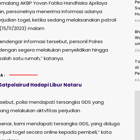
Pe
emalang AKBP Yovan Fatika Handhiska Aprilaya
Su
, personelnya menerima informasi adanya
Hu
erjudian togel, ketika sedang melaksanakan patroli
4 
 (15/11/2023) malam
Bh
W
endengar informasi tersebut, personil Polres
un
engan segera melakukan penyelidikan hingga
2 b
salah satu rumah,” katanya.
Ta
di
Pe
A:
Te
4 b
Satpolairud Hadapi Libur Nataru
ersebut, polisi mendapati tersangka GDS yang
ang melakukan aktvfitas perjudian.
benar, kami mendapati tersangka GDS, yang diduga
jual togel secara online kepada pembeli,” kata