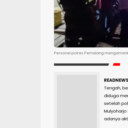
Personel polres Pemalang mengamankan 
READNEWS
Tengah, be
diduga men
setelah po
Mulyoharj
adanya akti