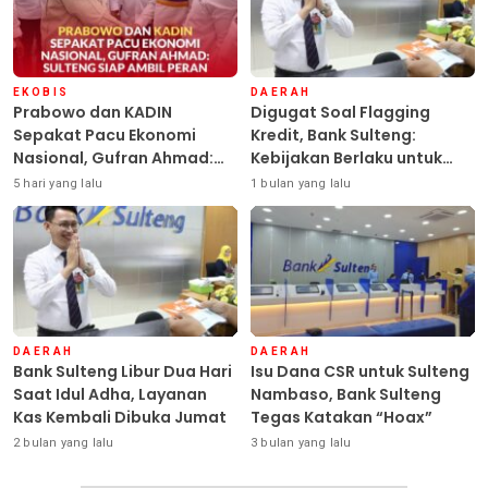
EKOBIS
DAERAH
Prabowo dan KADIN
Digugat Soal Flagging
Sepakat Pacu Ekonomi
Kredit, Bank Sulteng:
Nasional, Gufran Ahmad:
Kebijakan Berlaku untuk
Sulteng Siap Ambil Peran
Seluruh Debitur ASN
5 hari yang lalu
1 bulan yang lalu
DAERAH
DAERAH
Bank Sulteng Libur Dua Hari
Isu Dana CSR untuk Sulteng
Saat Idul Adha, Layanan
Nambaso, Bank Sulteng
Kas Kembali Dibuka Jumat
Tegas Katakan “Hoax”
2 bulan yang lalu
3 bulan yang lalu