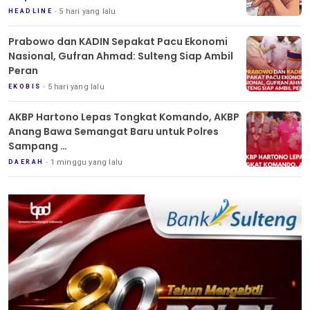
5 hari yang lalu
HEADLINE
Prabowo dan KADIN Sepakat Pacu Ekonomi
Nasional, Gufran Ahmad: Sulteng Siap Ambil
Peran
5 hari yang lalu
EKOBIS
AKBP Hartono Lepas Tongkat Komando, AKBP
Anang Bawa Semangat Baru untuk Polres
Sampang
Tradisi Pedang Pora Iringi Sertijab Kapolres
1 minggu yang lalu
DAERAH
Sampang