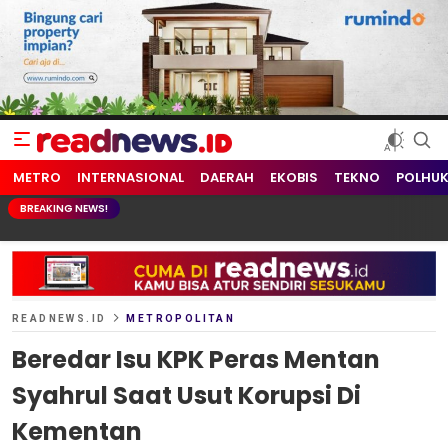
readnews.id
Berita Terkini, Update Terbaru Hari ini dari Indonesia dan Dunia
METRO
INTERNASIONAL
DAERAH
EKOBIS
TEKNO
POLHU
BREAKING NEWS!
READNEWS.ID
METROPOLITAN
Beredar Isu KPK Peras Mentan
Syahrul Saat Usut Korupsi Di
Kementan