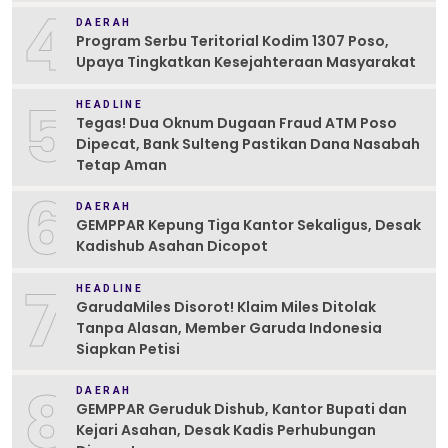
4
DAERAH
Program Serbu Teritorial Kodim 1307 Poso,
Upaya Tingkatkan Kesejahteraan Masyarakat
5
HEADLINE
Tegas! Dua Oknum Dugaan Fraud ATM Poso
Dipecat, Bank Sulteng Pastikan Dana Nasabah
Tetap Aman
6
DAERAH
GEMPPAR Kepung Tiga Kantor Sekaligus, Desak
Kadishub Asahan Dicopot
7
HEADLINE
GarudaMiles Disorot! Klaim Miles Ditolak
Tanpa Alasan, Member Garuda Indonesia
Siapkan Petisi
8
DAERAH
GEMPPAR Geruduk Dishub, Kantor Bupati dan
Kejari Asahan, Desak Kadis Perhubungan