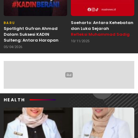
Soeharto: Antara Kehebatan
BARU
Spotlight Gufran Ahmad
dan Luka Sejarah
Dalam Suksesi KADIN
Refleksi Muhammad Sadig
Sulteng: Antara Harapan
Alhabsyie, Akademisi UIN
10/11/2025
dan Kebutuhan Perubahan
Datokarama Palu /
05/04/2026
Oleh: Anshar Munir
Pemerhati Gerakan
Mahasiswa
HEALTH