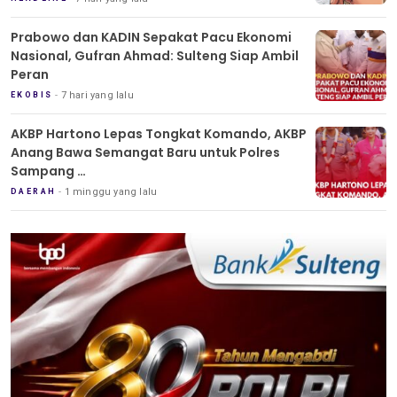
Prabowo dan KADIN Sepakat Pacu Ekonomi
Nasional, Gufran Ahmad: Sulteng Siap Ambil
Peran
7 hari yang lalu
EKOBIS
AKBP Hartono Lepas Tongkat Komando, AKBP
Anang Bawa Semangat Baru untuk Polres
Sampang
Tradisi Pedang Pora Iringi Sertijab Kapolres
1 minggu yang lalu
DAERAH
Sampang