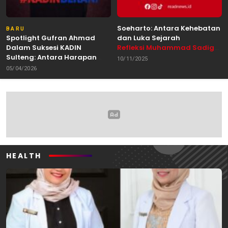
Soeharto: Antara Kehebatan
BARU
Spotlight Gufran Ahmad
dan Luka Sejarah
Dalam Suksesi KADIN
Refleksi Muhammad Sadig
Sulteng: Antara Harapan
Alhabsyie, Akademisi UIN
10/11/2025
dan Kebutuhan Perubahan
Datokarama Palu /
05/04/2026
Oleh: Anshar Munir
Pemerhati Gerakan
Mahasiswa
HEALTH