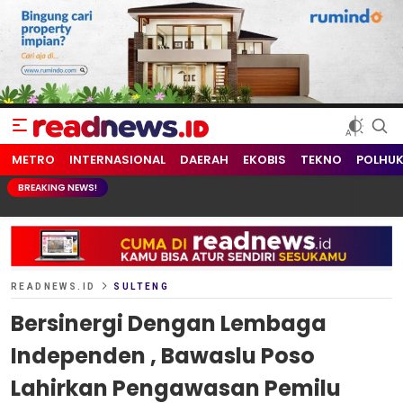
readnews.id
Berita Terkini, Update Terbaru Hari ini dari Indonesia dan Dunia
METRO
INTERNASIONAL
DAERAH
EKOBIS
TEKNO
POLHU
BREAKING NEWS!
READNEWS.ID
SULTENG
Bersinergi Dengan Lembaga
Independen , Bawaslu Poso
Lahirkan Pengawasan Pemilu