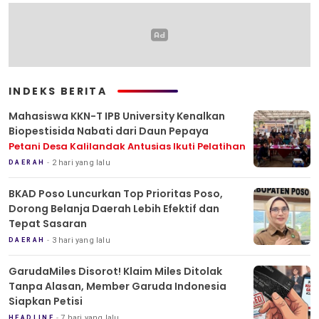
INDEKS BERITA
Mahasiswa KKN-T IPB University Kenalkan
Biopestisida Nabati dari Daun Pepaya
Petani Desa Kalilandak Antusias Ikuti Pelatihan
2 hari yang lalu
DAERAH
BKAD Poso Luncurkan Top Prioritas Poso,
Dorong Belanja Daerah Lebih Efektif dan
Tepat Sasaran
3 hari yang lalu
DAERAH
GarudaMiles Disorot! Klaim Miles Ditolak
Tanpa Alasan, Member Garuda Indonesia
Siapkan Petisi
7 hari yang lalu
HEADLINE