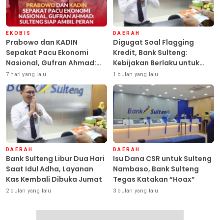
EKOBIS
DAERAH
Prabowo dan KADIN
Digugat Soal Flagging
Sepakat Pacu Ekonomi
Kredit, Bank Sulteng:
Nasional, Gufran Ahmad:
Kebijakan Berlaku untuk
Sulteng Siap Ambil Peran
Seluruh Debitur ASN
7 hari yang lalu
1 bulan yang lalu
DAERAH
DAERAH
Bank Sulteng Libur Dua Hari
Isu Dana CSR untuk Sulteng
Saat Idul Adha, Layanan
Nambaso, Bank Sulteng
Kas Kembali Dibuka Jumat
Tegas Katakan “Hoax”
2 bulan yang lalu
3 bulan yang lalu