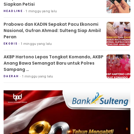
Siapkan Petisi
1 minggu yang lalu
HEADLINE
Prabowo dan KADIN Sepakat Pacu Ekonomi
Nasional, Gufran Ahmad: Sulteng Siap Ambil
Peran
1 minggu yang lalu
EKOBIS
AKBP Hartono Lepas Tongkat Komando, AKBP
Anang Bawa Semangat Baru untuk Polres
Sampang
Tradisi Pedang Pora Iringi Sertijab Kapolres
1 minggu yang lalu
DAERAH
Sampang