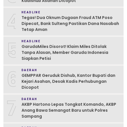
Kadishub Asahan Dicopot
4
HEADLINE
Tegas! Dua Oknum Dugaan Fraud ATM Poso
Dipecat, Bank Sulteng Pastikan Dana Nasabah
Tetap Aman
5
HEADLINE
GarudaMiles Disorot! Klaim Miles Ditolak
Tanpa Alasan, Member Garuda Indonesia
Siapkan Petisi
6
DAERAH
GEMPPAR Geruduk Dishub, Kantor Bupati dan
Kejari Asahan, Desak Kadis Perhubungan
Dicopot
7
DAERAH
AKBP Hartono Lepas Tongkat Komando, AKBP
Anang Bawa Semangat Baru untuk Polres
Sampang