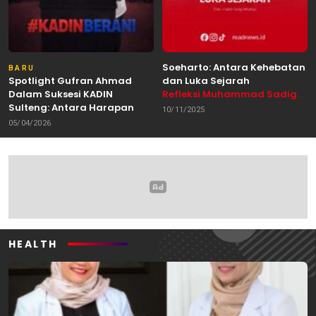
Soeharto: Antara Kehebatan
BARU
Spotlight Gufran Ahmad
dan Luka Sejarah
Dalam Suksesi KADIN
Refleksi Muhammad Sadig
Sulteng: Antara Harapan
Alhabsyie, Akademisi UIN
10/11/2025
dan Kebutuhan Perubahan
Datokarama Palu /
05/04/2026
Oleh: Anshar Munir
Pemerhati Gerakan
Mahasiswa
HEALTH