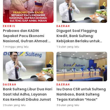
EKOBIS
DAERAH
Prabowo dan KADIN
Digugat Soal Flagging
Sepakat Pacu Ekonomi
Kredit, Bank Sulteng:
Nasional, Gufran Ahmad:
Kebijakan Berlaku untuk
Sulteng Siap Ambil Peran
Seluruh Debitur ASN
1 minggu yang lalu
1 bulan yang lalu
DAERAH
DAERAH
Bank Sulteng Libur Dua Hari
Isu Dana CSR untuk Sulteng
Saat Idul Adha, Layanan
Nambaso, Bank Sulteng
Kas Kembali Dibuka Jumat
Tegas Katakan “Hoax”
2 bulan yang lalu
3 bulan yang lalu