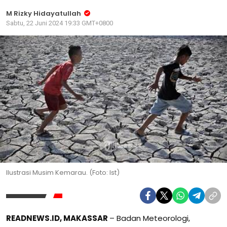
M Rizky Hidayatullah
Sabtu, 22 Juni 2024 19:33 GMT+0800
Ilustrasi Musim Kemarau. (Foto: Ist)
READNEWS.ID, MAKASSAR
– Badan Meteorologi,