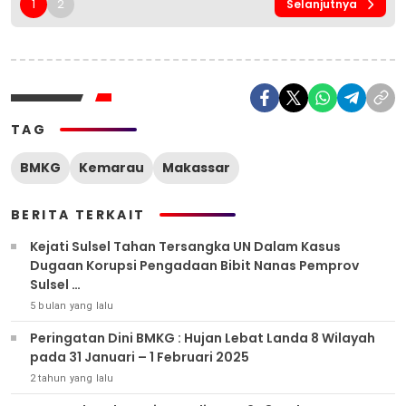
1
2
Selanjutnya
TAG
BMKG
Kemarau
Makassar
BERITA TERKAIT
Kejati Sulsel Tahan Tersangka UN Dalam Kasus
Dugaan Korupsi Pengadaan Bibit Nanas Pemprov
Sulsel
Kejati Sulsel Tahan Tersangka UN, Kasus Korupsi Bibit
5 bulan yang lalu
Nanas Bertambah Jadi Enam Orang
Peringatan Dini BMKG : Hujan Lebat Landa 8 Wilayah
pada 31 Januari – 1 Februari 2025
2 tahun yang lalu