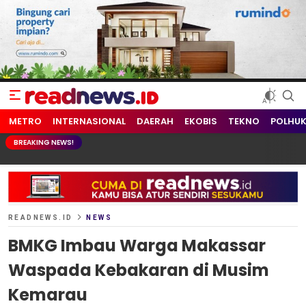
readnews.id
Berita Terkini, Update Terbaru Hari ini dari Indonesia dan Dunia
METRO
INTERNASIONAL
DAERAH
EKOBIS
TEKNO
POLHU
BREAKING NEWS!
READNEWS.ID
NEWS
BMKG Imbau Warga Makassar
Waspada Kebakaran di Musim
Kemarau