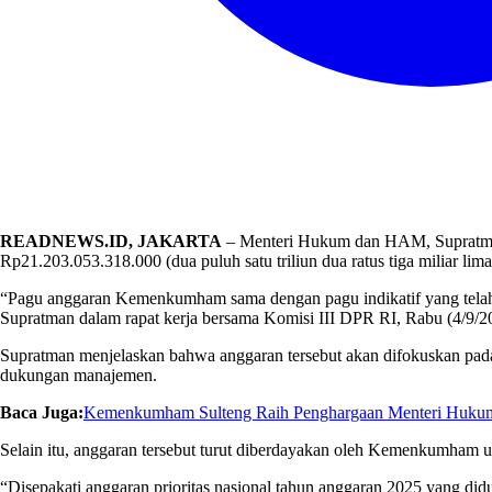
READNEWS.ID, JAKARTA
– Menteri Hukum dan HAM, Supratma
Rp21.203.053.318.000 (dua puluh satu triliun dua ratus tiga miliar li
“Pagu anggaran Kemenkumham sama dengan pagu indikatif yang telah d
Supratman dalam rapat kerja bersama Komisi III DPR RI, Rabu (4/9/2
Supratman menjelaskan bahwa anggaran tersebut akan difokuskan p
dukungan manajemen.
Baca Juga:
Kemenkumham Sulteng Raih Penghargaan Menteri Hukum 
Selain itu, anggaran tersebut turut diberdayakan oleh Kemenkumham u
“Disepakati anggaran prioritas nasional tahun anggaran 2025 yang di