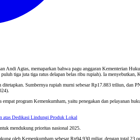
n Andi Agtas, memaparkan bahwa pagu anggaran Kementerian Hukum
ma puluh tiga juta tiga ratus delapan belas ribu rupiah). Ia menyebut
itetapkan. Sumbernya rupiah murni sebesar Rp17.883 triliun, dan PN
024).
ada empat program Kemenkumham, yaitu penegakan dan pelayanan huk
atas Dedikasi Lindungi Produk Lokal
ntuk mendukung prioritas nasional 2025.
dukung oleh Kemenkumham sebesar Rp94.930 miliar, dengan total 23 ou