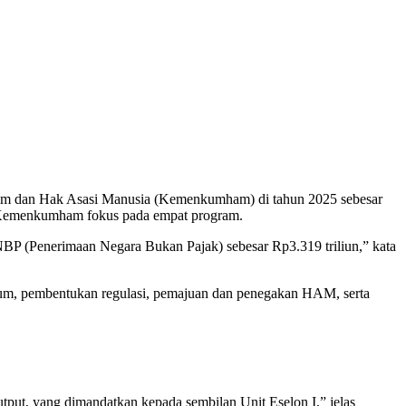
 dan Hak Asasi Manusia (Kemenkumham) di tahun 2025 sebesar
kan, Kemenkumham fokus pada empat program.
BP (Penerimaan Negara Bukan Pajak) sebesar Rp3.319 triliun,” kata
um, pembentukan regulasi, pemajuan dan penegakan HAM, serta
tput, yang dimandatkan kepada sembilan Unit Eselon I,” jelas