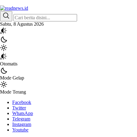
readnews.id
Berita Terkini, Update Terbaru Hari ini dari Indonesia dan Dunia
Sabtu, 8 Agustus 2026
Otomatis
Mode Gelap
Mode Terang
Facebook
Twitter
WhatsApp
Telegram
Instagram
Youtube