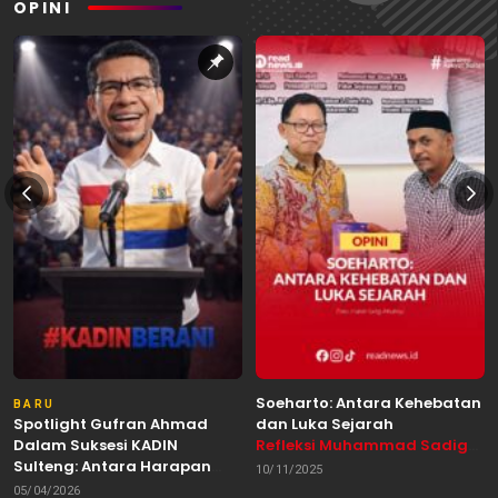
OPINI
Soeharto: Antara Kehebatan
BARU
Spotlight Gufran Ahmad
dan Luka Sejarah
Dalam Suksesi KADIN
Refleksi Muhammad Sadig
Sulteng: Antara Harapan
Alhabsyie, Akademisi UIN
10/11/2025
dan Kebutuhan Perubahan
Datokarama Palu /
05/04/2026