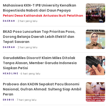
Mahasiswa KKN-T IPB University Kenalkan
Biopestisida Nabati dari Daun Pepaya
Petani Desa Kalilandak Antusias Ikuti Pelatihan
2 hari yang lalu
DAERAH
BKAD Poso Luncurkan Top Prioritas Poso,
Dorong Belanja Daerah Lebih Efektif dan
Tepat Sasaran
2 hari yang lalu
DAERAH
GarudaMiles Disorot! Klaim Miles Ditolak
Tanpa Alasan, Member Garuda Indonesia
Siapkan Petisi
6 hari yang lalu
HEADLINE
Prabowo dan KADIN Sepakat Pacu Ekonomi
Nasional, Gufran Ahmad: Sulteng Siap Ambil
Peran
7 hari yang lalu
EKOBIS