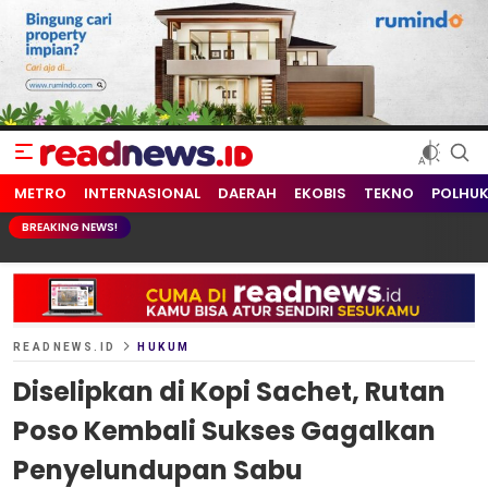
readnews.id
Berita Terkini, Update Terbaru Hari ini dari Indonesia dan Dunia
METRO
INTERNASIONAL
DAERAH
EKOBIS
TEKNO
POLHU
BREAKING NEWS!
READNEWS.ID
HUKUM
Diselipkan di Kopi Sachet, Rutan
Poso Kembali Sukses Gagalkan
Penyelundupan Sabu