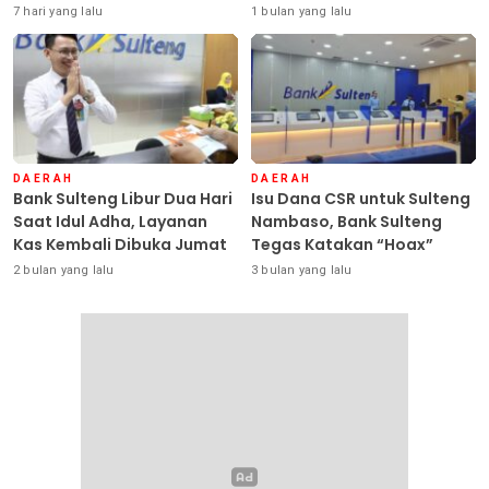
Sulteng Siap Ambil Peran
Seluruh Debitur ASN
7 hari yang lalu
1 bulan yang lalu
DAERAH
DAERAH
Bank Sulteng Libur Dua Hari
Isu Dana CSR untuk Sulteng
Saat Idul Adha, Layanan
Nambaso, Bank Sulteng
Kas Kembali Dibuka Jumat
Tegas Katakan “Hoax”
2 bulan yang lalu
3 bulan yang lalu