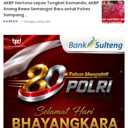
AKBP Hartono Lepas Tongkat Komando, AKBP
Anang Bawa Semangat Baru untuk Polres
Sampang
Tradisi Pedang Pora Iringi Sertijab Kapolres
1 minggu yang lalu
DAERAH
Sampang