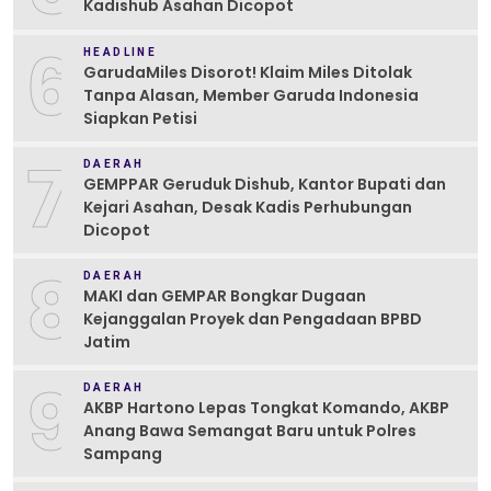
Kadishub Asahan Dicopot
6
HEADLINE
GarudaMiles Disorot! Klaim Miles Ditolak
Tanpa Alasan, Member Garuda Indonesia
Siapkan Petisi
7
DAERAH
GEMPPAR Geruduk Dishub, Kantor Bupati dan
Kejari Asahan, Desak Kadis Perhubungan
Dicopot
8
DAERAH
MAKI dan GEMPAR Bongkar Dugaan
Kejanggalan Proyek dan Pengadaan BPBD
Jatim
9
DAERAH
AKBP Hartono Lepas Tongkat Komando, AKBP
Anang Bawa Semangat Baru untuk Polres
Sampang