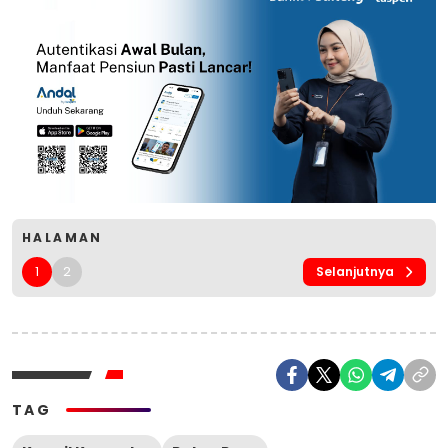
HALAMAN
1
2
Selanjutnya
TAG