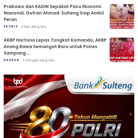
Prabowo dan KADIN Sepakat Pacu Ekonomi
Nasional, Gufran Ahmad: Sulteng Siap Ambil
Peran
6 hari yang lalu
EKOBIS
AKBP Hartono Lepas Tongkat Komando, AKBP
Anang Bawa Semangat Baru untuk Polres
Sampang
Tradisi Pedang Pora Iringi Sertijab Kapolres
1 minggu yang lalu
DAERAH
Sampang