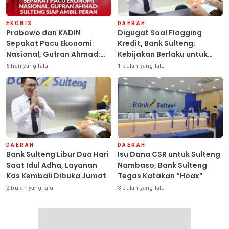
EKOBIS
DAERAH
Prabowo dan KADIN
Digugat Soal Flagging
Sepakat Pacu Ekonomi
Kredit, Bank Sulteng:
Nasional, Gufran Ahmad:
Kebijakan Berlaku untuk
Sulteng Siap Ambil Peran
Seluruh Debitur ASN
6 hari yang lalu
1 bulan yang lalu
DAERAH
DAERAH
Bank Sulteng Libur Dua Hari
Isu Dana CSR untuk Sulteng
Saat Idul Adha, Layanan
Nambaso, Bank Sulteng
Kas Kembali Dibuka Jumat
Tegas Katakan “Hoax”
2 bulan yang lalu
3 bulan yang lalu