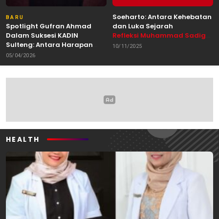
Soeharto: Antara Kehebatan
BARU
Spotlight Gufran Ahmad
dan Luka Sejarah
Dalam Suksesi KADIN
Refleksi Muhammad Sadig
Sulteng: Antara Harapan
Alhabsyie, Akademisi UIN
10/11/2025
dan Kebutuhan Perubahan
Datokarama Palu /
05/04/2026
Oleh: Anshar Munir
Pemerhati Gerakan
Mahasiswa
HEALTH