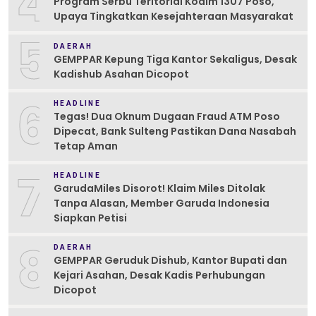
4
Program Serbu Teritorial Kodim 1307 Poso,
Upaya Tingkatkan Kesejahteraan Masyarakat
5
DAERAH
GEMPPAR Kepung Tiga Kantor Sekaligus, Desak
Kadishub Asahan Dicopot
6
HEADLINE
Tegas! Dua Oknum Dugaan Fraud ATM Poso
Dipecat, Bank Sulteng Pastikan Dana Nasabah
Tetap Aman
7
HEADLINE
GarudaMiles Disorot! Klaim Miles Ditolak
Tanpa Alasan, Member Garuda Indonesia
Siapkan Petisi
8
DAERAH
GEMPPAR Geruduk Dishub, Kantor Bupati dan
Kejari Asahan, Desak Kadis Perhubungan
Dicopot