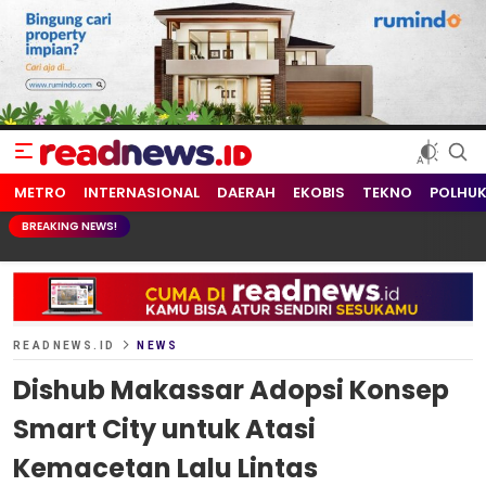
readnews.id
Berita Terkini, Update Terbaru Hari ini dari Indonesia dan Dunia
METRO
INTERNASIONAL
DAERAH
EKOBIS
TEKNO
POLHU
BREAKING NEWS!
READNEWS.ID
NEWS
Dishub Makassar Adopsi Konsep
Smart City untuk Atasi
Kemacetan Lalu Lintas