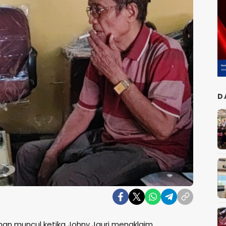
D
an muncul ketika Johny Jauri mengklaim