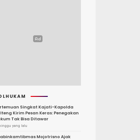
OLHUKAM
rtemuan Singkat Kajati-Kapolda
lteng Kirim Pesan Keras: Penegakan
kum Tak Bisa Ditawar
minggu yang lalu
abinkamtibmas Mojotrisno Ajak