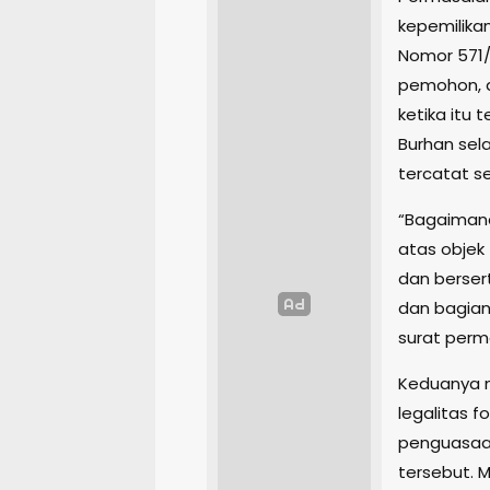
kepemilika
Nomor 571/
pemohon, a
ketika itu
Burhan sel
tercatat se
“Bagaimana 
atas objek
dan berser
dan bagian
surat per
Keduanya m
legalitas 
penguasaan 
tersebut. M