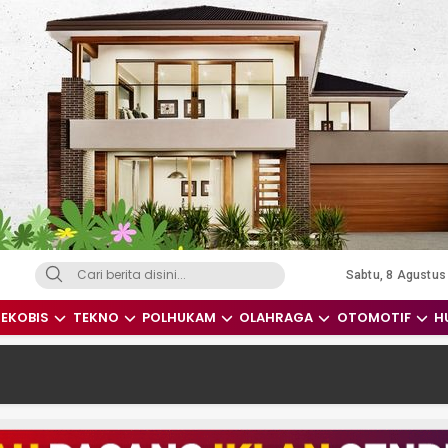
Sabtu, 8 Agustus
dari Indonesia dan Dunia
EKOBIS
TEKNO
POLHUKAM
OLAHRAGA
OTOMOTIF
H