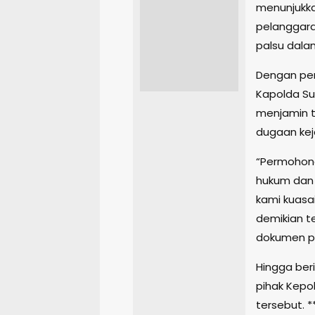
menunjukk
pelanggara
palsu dala
Dengan pe
Kapolda Su
menjamin t
dugaan kej
“Permohona
hukum dan 
kami kuasa
demikian t
dokumen p
Hingga beri
pihak Kepo
tersebut. *