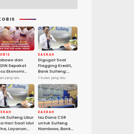
KOBIS
KOBIS
DAERAH
rabowo dan
Digugat Soal
DIN Sepakat
Flagging Kredit,
cu Ekonomi
Bank Sulteng:
sional, Gufran
Kebijakan Berlaku
ari yang lalu
1 bulan yang lalu
mad: Sulteng
untuk Seluruh
ap Ambil Peran
Debitur ASN
AERAH
DAERAH
nk Sulteng Libur
Isu Dana CSR
a Hari Saat Idul
untuk Sulteng
ha, Layanan
Nambaso, Bank