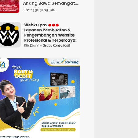
Anang Bawa Semangat
Baru untuk Polres
1 minggu yang lalu
Sampang