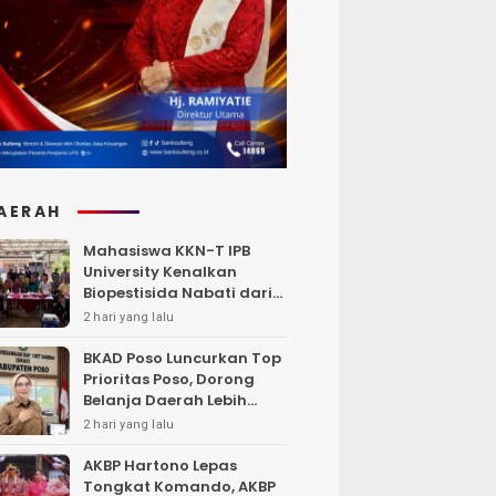
AERAH
Mahasiswa KKN-T IPB
University Kenalkan
Biopestisida Nabati dari
Daun Pepaya
2 hari yang lalu
BKAD Poso Luncurkan Top
Prioritas Poso, Dorong
Belanja Daerah Lebih
Efektif dan Tepat
2 hari yang lalu
Sasaran
AKBP Hartono Lepas
Tongkat Komando, AKBP