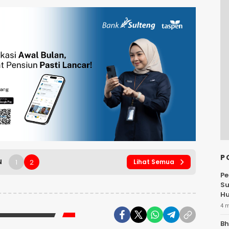
P
1
2
N
Lihat Semua
Pe
Su
Hu
4 
Bh