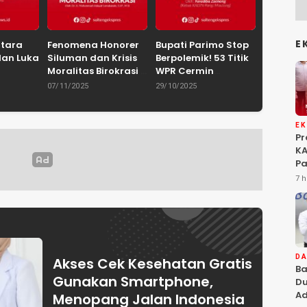
E
ntara
Fenomena Honorer
Bupati Parimo Stop
dan Luka
Siluman dan Krisis
Berpolemik! 53 Titik
Moralitas Birokrasi
WPR Cermin
uhammad
Oleh: Dr. H.
Retaknya Tata
07/11/2025
29/10/2025
yie,
Mohammad
Kelola
IN
Hidayat
Pemerintahan
Palu /
Lamakarate, S.I.P.,
E
Gerakan
M.Si
P
KA
Pa
Na
7 h
Ah
Si
D
Akses Cek Kesehatan Gratis
Ba
Gunakan Smartphone,
Du
Ad
Menopang Jalan Indonesia