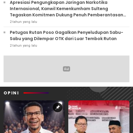
Apresiasi Pengungkapan Jaringan Narkotika
Internasional, Kanwil Kemenkumham Sulteng
Tegaskan Komitmen Dukung Penuh Pemberantasan
Narkoba
2 tahun yang lalu
Petugas Rutan Poso Gagalkan Penyeludupan Sabu-
Sabu yang Dilempar OTK dari Luar Tembok Rutan
2 tahun yang lalu
OPINI