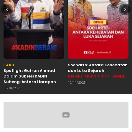
Soeharto: Antara Kehebatan
BARU
Spotlight Gufran Ahmad
dan Luka Sejarah
Dalam Suksesi KADIN
Refleksi Muhammad Sadig
Sulteng: Antara Harapan
Alhabsyie, Akademisi UIN
10/11/2025
dan Kebutuhan Perubahan
Datokarama Palu /
05/04/2026
Oleh: Anshar Munir
Pemerhati Gerakan
Mahasiswa