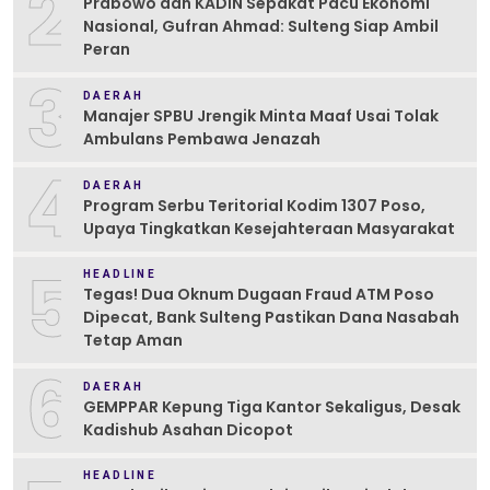
2
Prabowo dan KADIN Sepakat Pacu Ekonomi
Nasional, Gufran Ahmad: Sulteng Siap Ambil
Peran
3
DAERAH
Manajer SPBU Jrengik Minta Maaf Usai Tolak
Ambulans Pembawa Jenazah
4
DAERAH
Program Serbu Teritorial Kodim 1307 Poso,
Upaya Tingkatkan Kesejahteraan Masyarakat
5
HEADLINE
Tegas! Dua Oknum Dugaan Fraud ATM Poso
Dipecat, Bank Sulteng Pastikan Dana Nasabah
Tetap Aman
6
DAERAH
GEMPPAR Kepung Tiga Kantor Sekaligus, Desak
Kadishub Asahan Dicopot
HEADLINE