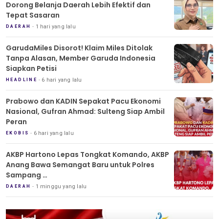
Dorong Belanja Daerah Lebih Efektif dan
Tepat Sasaran
1 hari yang lalu
DAERAH
GarudaMiles Disorot! Klaim Miles Ditolak
Tanpa Alasan, Member Garuda Indonesia
Siapkan Petisi
6 hari yang lalu
HEADLINE
Prabowo dan KADIN Sepakat Pacu Ekonomi
Nasional, Gufran Ahmad: Sulteng Siap Ambil
Peran
6 hari yang lalu
EKOBIS
AKBP Hartono Lepas Tongkat Komando, AKBP
Anang Bawa Semangat Baru untuk Polres
Sampang
Tradisi Pedang Pora Iringi Sertijab Kapolres
1 minggu yang lalu
DAERAH
Sampang