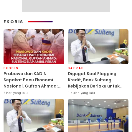
EKOBIS
EKOBIS
DAERAH
Prabowo dan KADIN
Digugat Soal Flagging
Sepakat Pacu Ekonomi
Kredit, Bank Sulteng:
Nasional, Gufran Ahmad:
Kebijakan Berlaku untuk
Sulteng Siap Ambil Peran
Seluruh Debitur ASN
6 hari yang lalu
1 bulan yang lalu