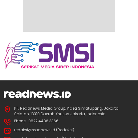
PT. Readnews Media Group, Plaza Simatupang, Jakarta
Selatan, 13310 Daerah Khusus Jakarta, Indonesia
Phone : 0822 4486 3366
redaksi@readnews.id (Redaksi)