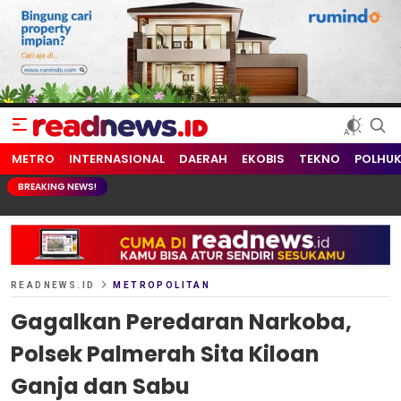
readnews.id
Berita Terkini, Update Terbaru Hari ini dari Indonesia dan Dunia
METRO
INTERNASIONAL
DAERAH
EKOBIS
TEKNO
POLHU
BREAKING NEWS!
READNEWS.ID
METROPOLITAN
Gagalkan Peredaran Narkoba,
Polsek Palmerah Sita Kiloan
Ganja dan Sabu