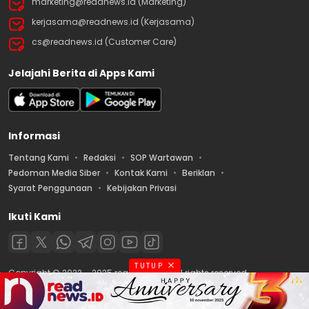
marketing@readnews.id (Marketing)
kerjasama@readnews.id (Kerjasama)
cs@readnews.id (Customer Care)
Jelajahi Berita di Apps Kami
Informasi
Tentang Kami
Redaksi
SOP Wartawan
Pedoman Media Siber
Kontak Kami
Beriklan
Syarat Penggunaan
Kebijakan Privasi
Ikuti Kami
TUTUP
Copyright © 2022 – 2025 readnews.id | All rights reserved.