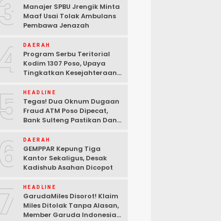
3
Manajer SPBU Jrengik Minta
Maaf Usai Tolak Ambulans
Pembawa Jenazah
4
DAERAH
Program Serbu Teritorial
Kodim 1307 Poso, Upaya
Tingkatkan Kesejahteraan
Masyarakat
5
HEADLINE
Tegas! Dua Oknum Dugaan
Fraud ATM Poso Dipecat,
Bank Sulteng Pastikan Dana
Nasabah Tetap Aman
6
DAERAH
GEMPPAR Kepung Tiga
Kantor Sekaligus, Desak
Kadishub Asahan Dicopot
7
HEADLINE
GarudaMiles Disorot! Klaim
Miles Ditolak Tanpa Alasan,
Member Garuda Indonesia