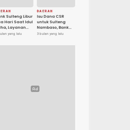
AERAH
DAERAH
nk Sulteng Libur
Isu Dana CSR
a Hari Saat Idul
untuk Sulteng
ha, Layanan
Nambaso, Bank
s Kembali
Sulteng Tegas
ulan yang lalu
3 bulan yang lalu
buka Jumat
Katakan “Hoax”