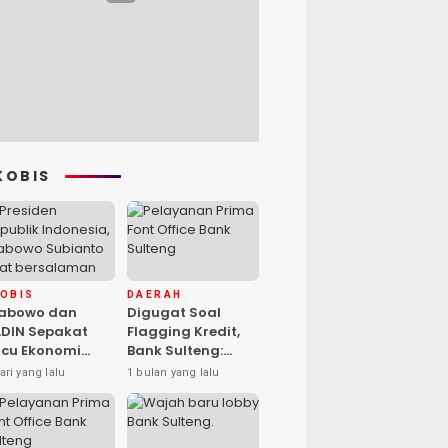
KOBIS
KOBIS
DAERAH
rabowo dan
Digugat Soal
DIN Sepakat
Flagging Kredit,
cu Ekonomi
Bank Sulteng:
sional, Gufran
Kebijakan Berlaku
ari yang lalu
1 bulan yang lalu
mad: Sulteng
untuk Seluruh
ap Ambil Peran
Debitur ASN