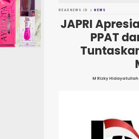
READNEWS.ID
NEWS
JAPRI Apresia
PPAT da
Tuntaskan
M Rizky Hidayatullah