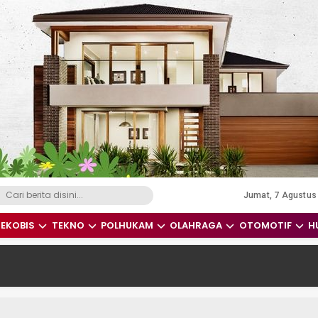
Jumat, 7 Agustus
dari Indonesia dan Dunia
EKOBIS
TEKNO
POLHUKAM
OLAHRAGA
OTOMOTIF
H