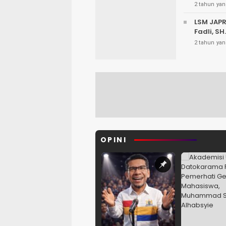
2 tahun yan
LSM JAP
Fadli, SH
2 tahun yan
OPINI