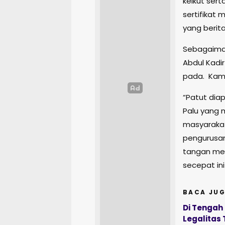
keikut ser
sertifikat
yang berita
Sebagaiman
Abdul Kadi
pada. Kamis
“Patut diap
Palu yang
masyaraka
pengurusan
tangan mer
secepat ini
BACA JUG
Di Tengah
Legalita