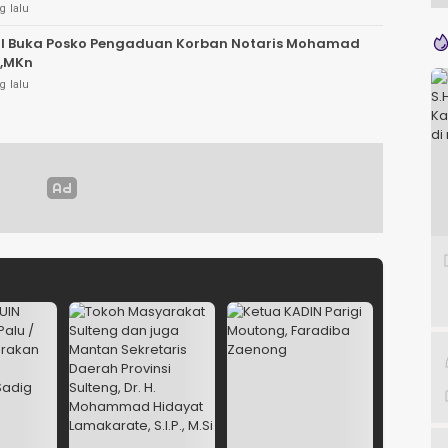
g lalu
RI Buka Posko Pengaduan Korban Notaris Mohamad
.,MKn
g lalu