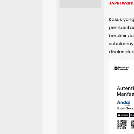
JAPRI Warni
Kasus yang
pemberitaa
berakhir d
sebelumnya
diselesaika