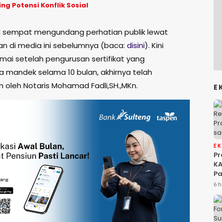
ng Potensi Konflik Sosial
 sempat mengundang perhatian publik lewat
n di media ini sebelumnya (baca:
disini
). Kini
amai setelah pengurusan sertifikat yang
 mandek selama 10 bulan, akhirnya telah
n oleh Notaris Mohamad Fadli,SH.,MKn.
E
E
P
KA
Pa
Na
6 h
Ah
Si