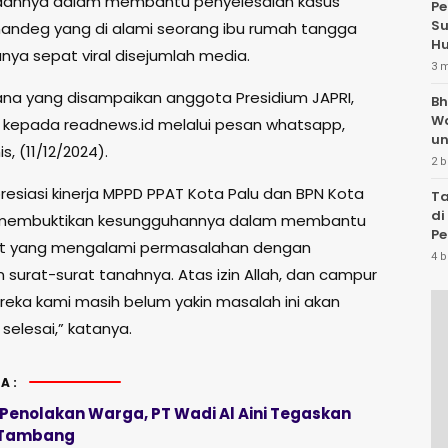
taannya dalam membantu penyelesaian kasus
Pe
Su
 mandeg yang di alami seorang ibu rumah tangga
Hu
nya sepat viral disejumlah media.
3 
a yang disampaikan anggota Presidium JAPRI,
Bh
W
r kepada readnews.id melalui pesan whatsapp,
un
, (11/12/2024).
2 b
resiasi kinerja MPPD PPAT Kota Palu dan BPN Kota
Ta
di
 membuktikan kesungguhannya dalam membantu
Pe
t yang mengalami permasalahan dengan
Te
4 b
 surat-surat tanahnya. Atas izin Allah, dan campur
eka kami masih belum yakin masalah ini akan
 selesai,” katanya.
A:
 Penolakan Warga, PT Wadi Al Aini Tegaskan
s Tambang