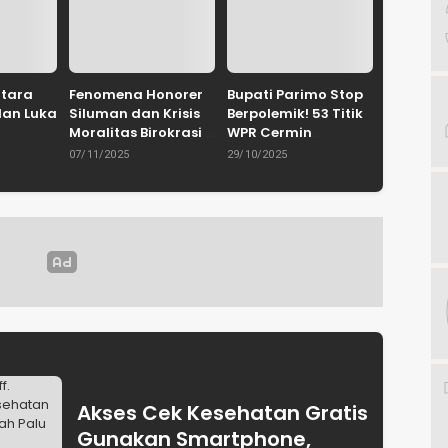
ntara
Fenomena Honorer
Bupati Parimo Stop
dan Luka
Siluman dan Krisis
Berpolemik! 53 Titik
Moralitas Birokrasi
WPR Cermin
uhammad
Oleh: Dr. H.
Retaknya Tata
07/11/2025
29/10/2025
yie,
Mohammad
Kelola
IN
Hidayat
Pemerintahan
Palu /
Lamakarate, S.I.P.,
Gerakan
M.Si
Akses Cek Kesehatan Gratis
Gunakan Smartphone,