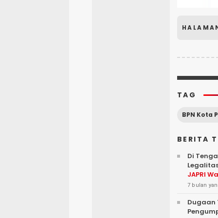
HALAMA
TAG
BPN Kota P
BERITA 
Di Tenga
Legalit
JAPRI Wa
7 bulan yan
Dugaan T
Pengump