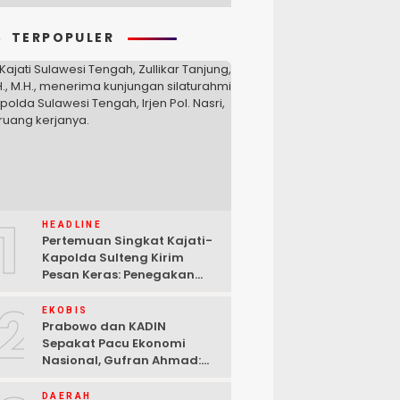
TERPOPULER
1
HEADLINE
Pertemuan Singkat Kajati-
Kapolda Sulteng Kirim
Pesan Keras: Penegakan
Hukum Tak Bisa Ditawar
2
EKOBIS
Prabowo dan KADIN
Sepakat Pacu Ekonomi
Nasional, Gufran Ahmad:
Sulteng Siap Ambil Peran
DAERAH