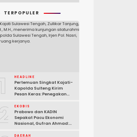
TERPOPULER
1
HEADLINE
Pertemuan Singkat Kajati-
Kapolda Sulteng Kirim
Pesan Keras: Penegakan
Hukum Tak Bisa Ditawar
2
EKOBIS
Prabowo dan KADIN
Sepakat Pacu Ekonomi
Nasional, Gufran Ahmad:
Sulteng Siap Ambil Peran
DAERAH