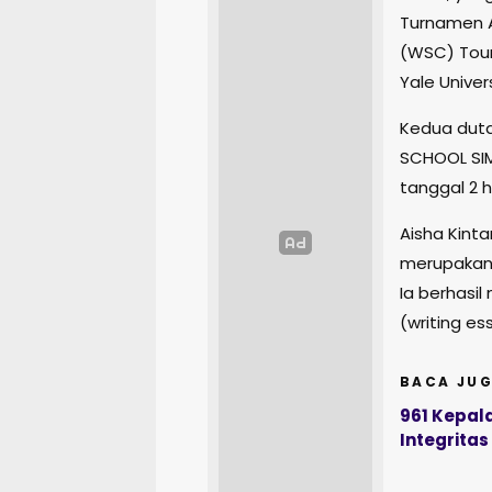
Turnamen A
(WSC) Tou
Yale Unive
Kedua duta 
SCHOOL SIM
tanggal 2 
Aisha Kinta
merupakan 
Ia berhasil
(writing e
BACA JUG
961 Kepal
Integritas