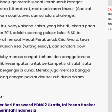
 Aisha juga meraih Medali Perak untuk kategori
stra (Literature), mata pelajaran khusus (Special
D
Ba
team countdown, dan scholars challenge.
Du
Ad
tu, Neby Raihana Zahra, yang lahir di Jakarta pada
Ka
2 b
 2011, adalah seorang pelajar kelas 6 SD. Ia
Di
eraih empat Medali Perak untuk Cria Award, team
ulisan esai (writing essay), dan scholars bowl.
Neby merasa sangat terharu dan bangga karena
liki kesempatan untuk berkompetisi di salah satu
s bergengsi di dunia. Mereka juga merasa bangga
aing dengan pelajar dari seluruh dunia dalam
.
A:
er Beri Password PDNS2 Gratis, Ini Pesan Hacker
erintah Indonesia