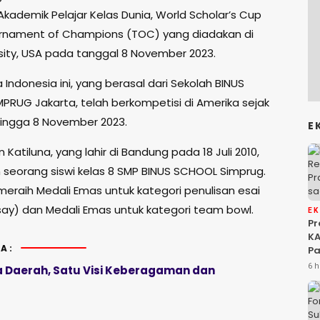
kademik Pelajar Kelas Dunia, World Scholar’s Cup
rnament of Champions (TOC) yang diadakan di
rsity, USA pada tanggal 8 November 2023.
Indonesia ini, yang berasal dari Sekolah BINUS
PRUG Jakarta, telah berkompetisi di Amerika sejak
hingga 8 November 2023.
E
n Katiluna, yang lahir di Bandung pada 18 Juli 2010,
seorang siswi kelas 8 SMP BINUS SCHOOL Simprug.
 meraih Medali Emas untuk kategori penulisan esai
ssay) dan Medali Emas untuk kategori team bowl.
E
P
KA
A:
Pa
Na
6 h
a Daerah, Satu Visi Keberagaman dan
Ah
Si