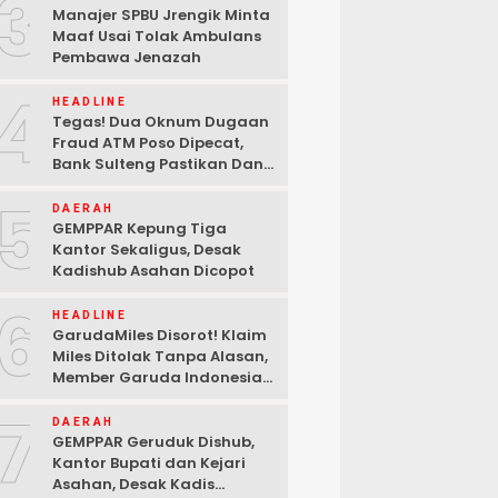
3
Manajer SPBU Jrengik Minta
Maaf Usai Tolak Ambulans
Pembawa Jenazah
4
HEADLINE
Tegas! Dua Oknum Dugaan
Fraud ATM Poso Dipecat,
Bank Sulteng Pastikan Dana
Nasabah Tetap Aman
5
DAERAH
GEMPPAR Kepung Tiga
Kantor Sekaligus, Desak
Kadishub Asahan Dicopot
6
HEADLINE
GarudaMiles Disorot! Klaim
Miles Ditolak Tanpa Alasan,
Member Garuda Indonesia
Siapkan Petisi
7
DAERAH
GEMPPAR Geruduk Dishub,
Kantor Bupati dan Kejari
Asahan, Desak Kadis