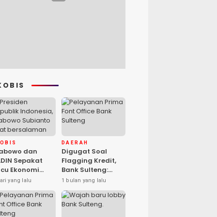
KOBIS
KOBIS
DAERAH
rabowo dan
Digugat Soal
DIN Sepakat
Flagging Kredit,
cu Ekonomi
Bank Sulteng:
sional, Gufran
Kebijakan Berlaku
ari yang lalu
1 bulan yang lalu
mad: Sulteng
untuk Seluruh
ap Ambil Peran
Debitur ASN