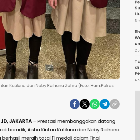
Pe
Su
Hu
3 
Bh
W
un
2 b
Ta
di
Pe
Te
4 b
intan Katiluna dan Neby Raihana Zahra (Foto: Hum.Polres
ID, JAKARTA
– Prestasi membanggakan datang
kak beradik, Aisha Kintan Katiluna dan Neby Raihana
 berhasil meraih total 11 medali dalam Final