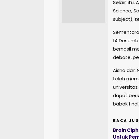
Selain itu,
Science, Sa
subject), 
Sementara i
14 Desember
berhasil m
debate, pen
Aisha dan 
telah memi
universita
dapat bers
babak final
BACA JUG
Brain Ciph
Untuk Pem