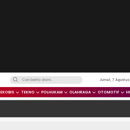
Jumat, 7 Agustus
dari Indonesia dan Dunia
EKOBIS
TEKNO
POLHUKAM
OLAHRAGA
OTOMOTIF
H