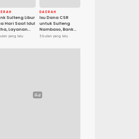
AERAH
DAERAH
nk Sulteng Libur
Isu Dana CSR
a Hari Saat Idul
untuk Sulteng
ha, Layanan
Nambaso, Bank
s Kembali
Sulteng Tegas
ulan yang lalu
3 bulan yang lalu
buka Jumat
Katakan “Hoax”