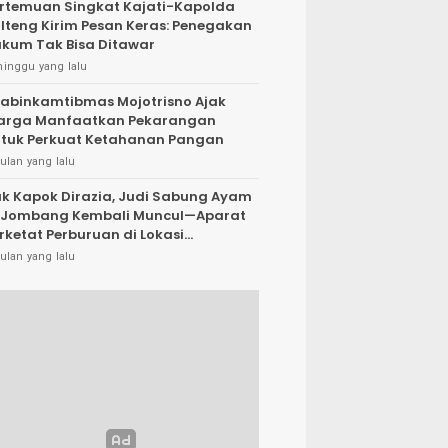
rtemuan Singkat Kajati-Kapolda
lteng Kirim Pesan Keras: Penegakan
kum Tak Bisa Ditawar
minggu yang lalu
abinkamtibmas Mojotrisno Ajak
arga Manfaatkan Pekarangan
tuk Perkuat Ketahanan Pangan
ulan yang lalu
k Kapok Dirazia, Judi Sabung Ayam
 Jombang Kembali Muncul—Aparat
rketat Perburuan di Lokasi
rsembunyi
ulan yang lalu