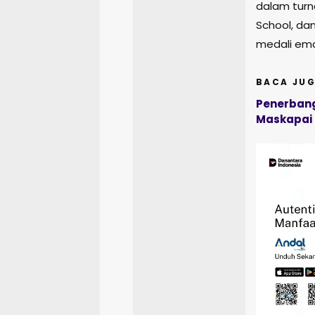
dalam turn
School, dan
medali ema
BACA JUG
Penerbang
Maskapai 