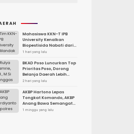
AERAH
Mahasiswa KKN-T IPB
University Kenalkan
Biopestisida Nabati dari
Daun Pepaya
1 hari yang lalu
BKAD Poso Luncurkan Top
Prioritas Poso, Dorong
Belanja Daerah Lebih
Efektif dan Tepat
2 hari yang lalu
Sasaran
AKBP Hartono Lepas
Tongkat Komando, AKBP
Anang Bawa Semangat
Baru untuk Polres
1 minggu yang lalu
Sampang