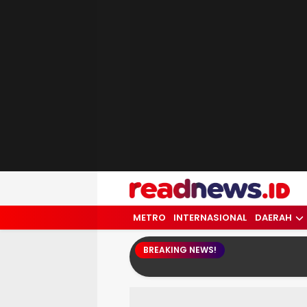
readnews.id
Berita Terkini, Update Terbaru Hari ini 
METRO
INTERNASIONAL
DAERAH
BREAKING NEWS!