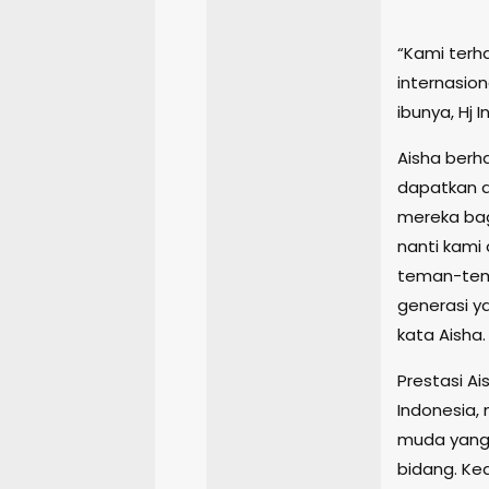
“Kami terh
internasion
ibunya, Hj 
Aisha berh
dapatkan 
mereka bag
nanti kami
teman-tema
generasi y
kata Aisha.
Prestasi A
Indonesia,
muda yang
bidang. Ke