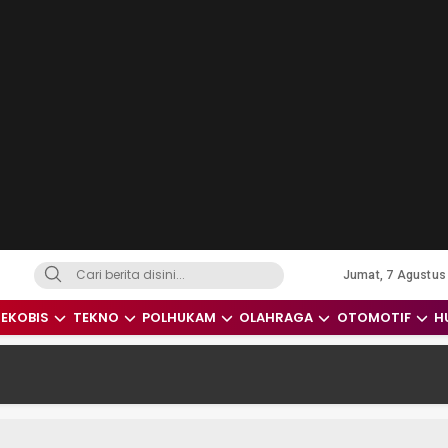
Jumat, 7 Agustus
dari Indonesia dan Dunia
EKOBIS
TEKNO
POLHUKAM
OLAHRAGA
OTOMOTIF
H