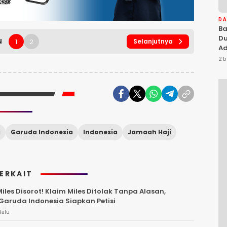
D
Ba
Du
1
2
N
Selanjutnya
Ad
Ka
2 b
Di
i
Garuda Indonesia
Indonesia
Jamaah Haji
TERKAIT
les Disorot! Klaim Miles Ditolak Tanpa Alasan,
aruda Indonesia Siapkan Petisi
lalu