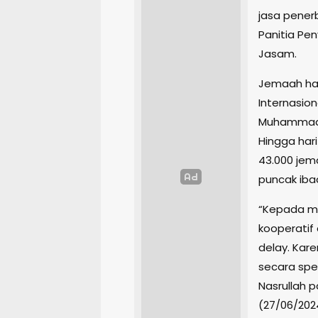
jasa pener
Panitia Pen
Jasam.
Jemaah haj
Internasio
Muhammad b
Hingga hari
43.000 jem
puncak ibad
“Kepada ma
kooperatif
delay. Kar
secara spes
Nasrullah 
(27/06/202