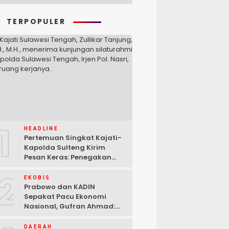
TERPOPULER
1
HEADLINE
Pertemuan Singkat Kajati-
Kapolda Sulteng Kirim
Pesan Keras: Penegakan
Hukum Tak Bisa Ditawar
2
EKOBIS
Prabowo dan KADIN
Sepakat Pacu Ekonomi
Nasional, Gufran Ahmad:
Sulteng Siap Ambil Peran
DAERAH