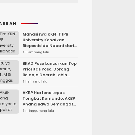
AERAH
Mahasiswa KKN-T IPB
University Kenalkan
Biopestisida Nabati dari
Daun Pepaya
13 jam yang lalu
BKAD Poso Luncurkan Top
Prioritas Poso, Dorong
Belanja Daerah Lebih
Efektif dan Tepat
1 hari yang lalu
Sasaran
AKBP Hartono Lepas
Tongkat Komando, AKBP
Anang Bawa Semangat
Baru untuk Polres
1 minggu yang lalu
Sampang