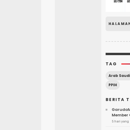
HALAMA
TAG
Arab Saud
PPIH
BERITA 
GarudaMi
Member G
5 hari yang 