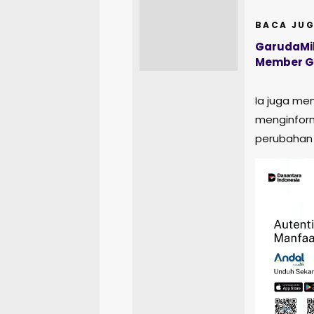
BACA JUG
GarudaMile
Member Ga
Ia juga me
menginform
perubahan 