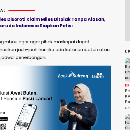
A:
s Disorot! Klaim Miles Ditolak Tanpa Alasan,
ruda Indonesia Siapkan Petisi
ngimbau agar agar pihak maskapai dapat
asikan jauh-jauh hari jika ada keterlambatan atau
E
jadwal penerbangan.
E
P
KA
Pa
Na
6 h
Ah
Si