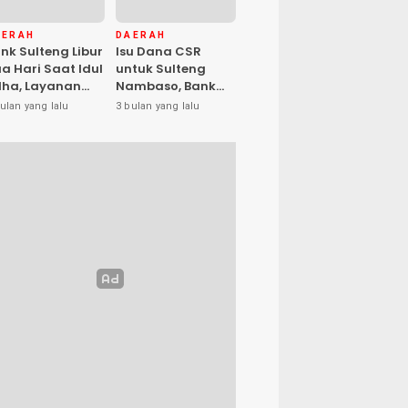
AERAH
DAERAH
nk Sulteng Libur
Isu Dana CSR
a Hari Saat Idul
untuk Sulteng
ha, Layanan
Nambaso, Bank
s Kembali
Sulteng Tegas
ulan yang lalu
3 bulan yang lalu
buka Jumat
Katakan “Hoax”