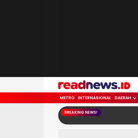
readnews.id
Berita Terkini, Update Terbaru Hari ini 
METRO
INTERNASIONAL
DAERAH
BREAKING NEWS!