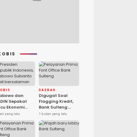
KOBIS
KOBIS
DAERAH
rabowo dan
Digugat Soal
DIN Sepakat
Flagging Kredit,
cu Ekonomi
Bank Sulteng:
sional, Gufran
Kebijakan Berlaku
ari yang lalu
1 bulan yang lalu
mad: Sulteng
untuk Seluruh
ap Ambil Peran
Debitur ASN