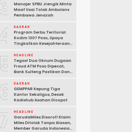
3
Manajer SPBU Jrengik Minta
Maaf Usai Tolak Ambulans
Pembawa Jenazah
4
DAERAH
Program Serbu Teritorial
Kodim 1307 Poso, Upaya
Tingkatkan Kesejahteraan
Masyarakat
5
HEADLINE
Tegas! Dua Oknum Dugaan
Fraud ATM Poso Dipecat,
Bank Sulteng Pastikan Dana
Nasabah Tetap Aman
6
DAERAH
GEMPPAR Kepung Tiga
Kantor Sekaligus, Desak
Kadishub Asahan Dicopot
7
HEADLINE
GarudaMiles Disorot! Klaim
Miles Ditolak Tanpa Alasan,
Member Garuda Indonesia