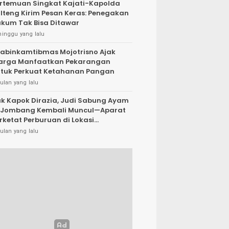
rtemuan Singkat Kajati-Kapolda
lteng Kirim Pesan Keras: Penegakan
kum Tak Bisa Ditawar
minggu yang lalu
abinkamtibmas Mojotrisno Ajak
arga Manfaatkan Pekarangan
tuk Perkuat Ketahanan Pangan
ulan yang lalu
k Kapok Dirazia, Judi Sabung Ayam
 Jombang Kembali Muncul—Aparat
rketat Perburuan di Lokasi
rsembunyi
ulan yang lalu