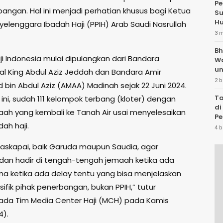
Pe
bangan. Hal ini menjadi perhatian khusus bagi Ketua
Su
Hu
yelenggara Ibadah Haji (PPIH) Arab Saudi Nasrullah
3 
Bh
i Indonesia mulai dipulangkan dari Bandara
W
un
nal King Abdul Aziz Jeddah dan Bandara Amir
2 b
in Abdul Aziz (AMAA) Madinah sejak 22 Juni 2024.
Ta
 ini, sudah 111 kelompok terbang (kloter) dengan
di
aah yang kembali ke Tanah Air usai menyelesaikan
Pe
ah haji.
Te
4 b
skapai, baik Garuda maupun Saudia, agar
 dan hadir di tengah-tengah jemaah ketika ada
ena ketika ada delay tentu yang bisa menjelaskan
ifik pihak penerbangan, bukan PPIH,” tutur
pada Tim Media Center Haji (MCH) pada Kamis
4).