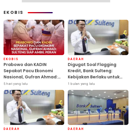
EKOBIS
EKOBIS
DAERAH
Prabowo dan KADIN
Digugat Soal Flagging
Sepakat Pacu Ekonomi
Kredit, Bank Sulteng:
Nasional, Gufran Ahmad:
Kebijakan Berlaku untuk
Sulteng Siap Ambil Peran
Seluruh Debitur ASN
5 hari yang lalu
1 bulan yang lalu
DAERAH
DAERAH