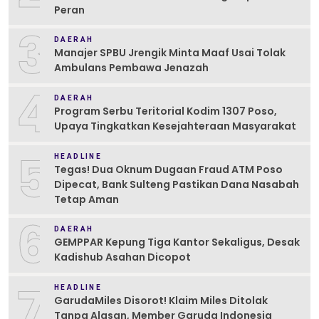
Peran
3
DAERAH
Manajer SPBU Jrengik Minta Maaf Usai Tolak
Ambulans Pembawa Jenazah
4
DAERAH
Program Serbu Teritorial Kodim 1307 Poso,
Upaya Tingkatkan Kesejahteraan Masyarakat
5
HEADLINE
Tegas! Dua Oknum Dugaan Fraud ATM Poso
Dipecat, Bank Sulteng Pastikan Dana Nasabah
Tetap Aman
6
DAERAH
GEMPPAR Kepung Tiga Kantor Sekaligus, Desak
Kadishub Asahan Dicopot
7
HEADLINE
GarudaMiles Disorot! Klaim Miles Ditolak
Tanpa Alasan, Member Garuda Indonesia