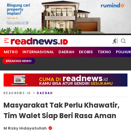
readnews.id
Berita Terkini, Update Terbaru Hari ini dari Indonesia dan Dunia
METRO
INTERNASIONAL
DAERAH
EKOBIS
TEKNO
POLHU
BREAKING NEWS!
READNEWS.ID
DAERAH
Masyarakat Tak Perlu Khawatir,
Tim Walet Siap Beri Rasa Aman
M Rizky Hidayatullah