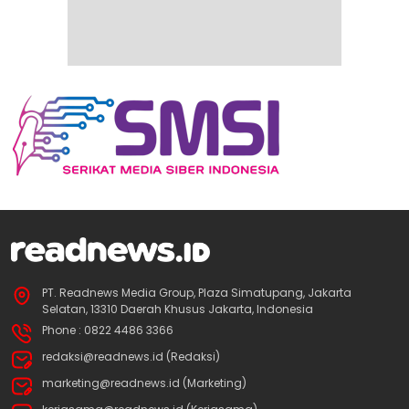
PT. Readnews Media Group, Plaza Simatupang, Jakarta
Selatan, 13310 Daerah Khusus Jakarta, Indonesia
Phone : 0822 4486 3366
redaksi@readnews.id (Redaksi)
marketing@readnews.id (Marketing)