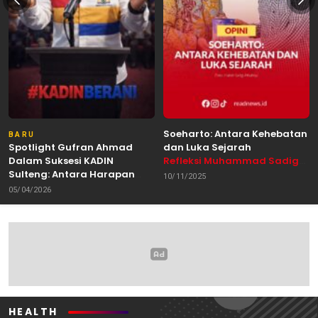
Soeharto: Antara Kehebatan
BARU
Spotlight Gufran Ahmad
dan Luka Sejarah
Dalam Suksesi KADIN
Refleksi Muhammad Sadig
Sulteng: Antara Harapan
Alhabsyie, Akademisi UIN
10/11/2025
dan Kebutuhan Perubahan
Datokarama Palu /
05/04/2026
Oleh: Anshar Munir
Pemerhati Gerakan
Mahasiswa
HEALTH