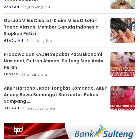
18 jam yang lalu
DAERAH
GarudaMiles Disorot! Klaim Miles Ditolak
Tanpa Alasan, Member Garuda Indonesia
Siapkan Petisi
5 hari yang lalu
HEADLINE
Prabowo dan KADIN Sepakat Pacu Ekonomi
Nasional, Gufran Ahmad: Sulteng Siap Ambil
Peran
5 hari yang lalu
EKOBIS
AKBP Hartono Lepas Tongkat Komando, AKBP
Anang Bawa Semangat Baru untuk Polres
Sampang
Tradisi Pedang Pora Iringi Sertijab Kapolres
1 minggu yang lalu
DAERAH
Sampang