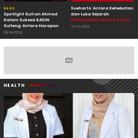
Soeharto: Antara Kehebatan
BARU
Spotlight Gufran Ahmad
dan Luka Sejarah
Dalam Suksesi KADIN
Refleksi Muhammad Sadig
Sulteng: Antara Harapan
Alhabsyie, Akademisi UIN
10/11/2025
dan Kebutuhan Perubahan
Datokarama Palu /
05/04/2026
Oleh: Anshar Munir
Pemerhati Gerakan
Mahasiswa
HEALTH