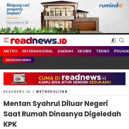
readnews.id
Berita Terkini, Update Terbaru Hari ini dari Indonesia dan Dunia
METRO
INTERNASIONAL
DAERAH
EKOBIS
TEKNO
POLHU
BREAKING NEWS!
READNEWS.ID
METROPOLITAN
Mentan Syahrul Diluar Negeri
Saat Rumah Dinasnya Digeledah
KPK