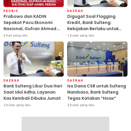
EKOBIS
DAERAH
Prabowo dan KADIN
Digugat Soal Flagging
Sepakat Pacu Ekonomi
Kredit, Bank Sulteng:
Nasional, Gufran Ahmad:
Kebijakan Berlaku untuk
Sulteng Siap Ambil Peran
Seluruh Debitur ASN
6 hari yang lalu
1 bulan yang lalu
DAERAH
DAERAH
Bank Sulteng Libur Dua Hari
Isu Dana CSR untuk Sulteng
Saat Idul Adha, Layanan
Nambaso, Bank Sulteng
Kas Kembali Dibuka Jumat
Tegas Katakan “Hoax”
2 bulan yang lalu
3 bulan yang lalu