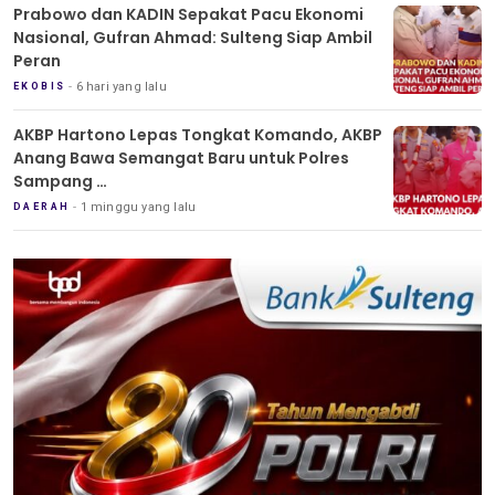
Prabowo dan KADIN Sepakat Pacu Ekonomi
Nasional, Gufran Ahmad: Sulteng Siap Ambil
Peran
6 hari yang lalu
EKOBIS
AKBP Hartono Lepas Tongkat Komando, AKBP
Anang Bawa Semangat Baru untuk Polres
Sampang
Tradisi Pedang Pora Iringi Sertijab Kapolres
1 minggu yang lalu
DAERAH
Sampang