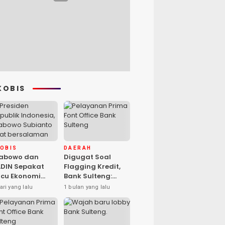
KOBIS
KOBIS
DAERAH
rabowo dan
Digugat Soal
DIN Sepakat
Flagging Kredit,
cu Ekonomi
Bank Sulteng:
sional, Gufran
Kebijakan Berlaku
ari yang lalu
1 bulan yang lalu
mad: Sulteng
untuk Seluruh
ap Ambil Peran
Debitur ASN