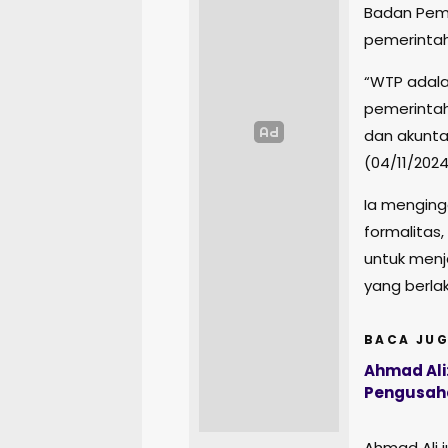
Badan Peme
pemerintah
“WTP adala
pemerintah
dan akunta
(04/11/202
Ia menging
formalitas
untuk menj
yang berlak
BACA JUG
Ahmad Ali
Pengusaha
Ahmad Ali 