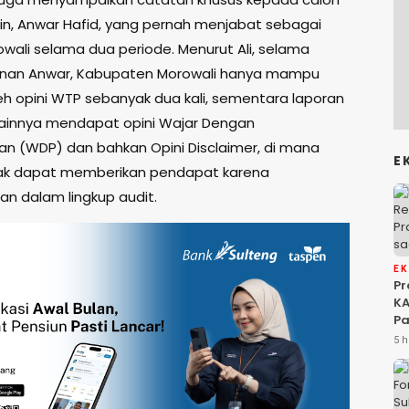
ain, Anwar Hafid, yang pernah menjabat sebagai
owali selama dua periode. Menurut Ali, selama
nan Anwar, Kabupaten Morowali hanya mampu
 opini WTP sebanyak dua kali, sementara laporan
ainnya mendapat opini Wajar Dengan
an (WDP) dan bahkan Opini Disclaimer, di mana
E
dak dapat memberikan pendapat karena
an dalam lingkup audit.
E
P
KA
Pa
Na
5 h
Ah
Si