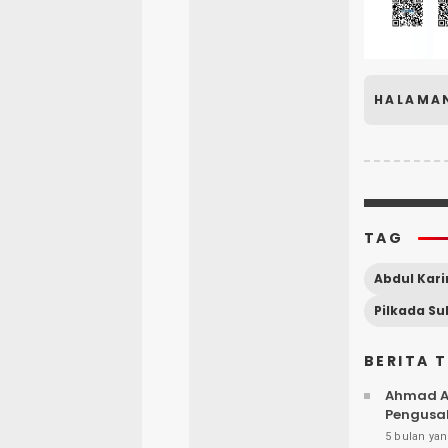
HALAMA
TAG
Abdul Kari
BERITA 
Ahmad Al
Pengusah
5 bulan yan