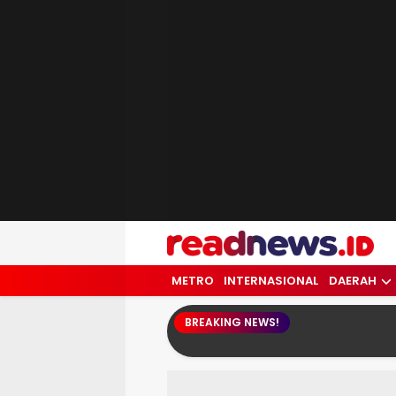
readnews.id
Berita Terkini, Update Terbaru Hari ini 
METRO
INTERNASIONAL
DAERAH
BREAKING NEWS!