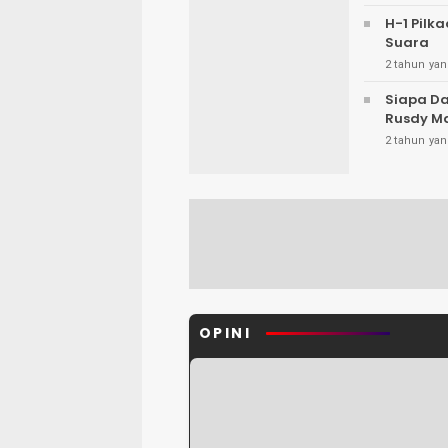
H-1 Pilk
Suara
2 tahun yan
Siapa Da
Rusdy M
2 tahun yan
OPINI