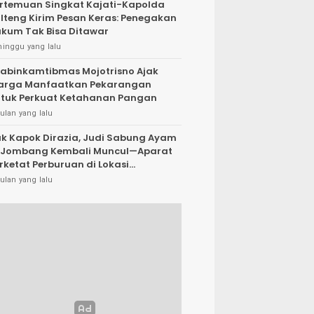
rtemuan Singkat Kajati-Kapolda
lteng Kirim Pesan Keras: Penegakan
kum Tak Bisa Ditawar
minggu yang lalu
abinkamtibmas Mojotrisno Ajak
arga Manfaatkan Pekarangan
tuk Perkuat Ketahanan Pangan
ulan yang lalu
k Kapok Dirazia, Judi Sabung Ayam
 Jombang Kembali Muncul—Aparat
rketat Perburuan di Lokasi
rsembunyi
ulan yang lalu