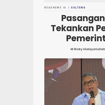
READNEWS.ID
SULTENG
Pasangan
Tekankan Pe
Pemerint
M Rizky Hidayatulla