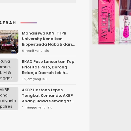
AERAH
Mahasiswa KKN-T IPB
University Kenalkan
Biopestisida Nabati dari
Daun Pepaya
6 menit yang lalu
BKAD Poso Luncurkan Top
Prioritas Poso, Dorong
Belanja Daerah Lebih
Efektif dan Tepat
15 jam yang lalu
Sasaran
AKBP Hartono Lepas
Tongkat Komando, AKBP
Anang Bawa Semangat
Baru untuk Polres
1 minggu yang lalu
Sampang