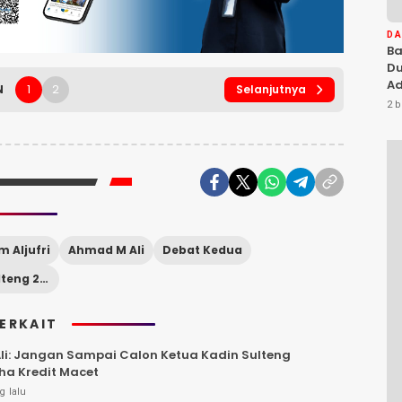
D
Ba
Du
Ad
1
2
N
Selanjutnya
Ka
2 b
Di
m Aljufri
Ahmad M Ali
Debat Kedua
Pilkada Sulteng 2024
TERKAIT
i: Jangan Sampai Calon Ketua Kadin Sulteng
a Kredit Macet
g lalu