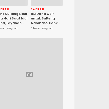
AERAH
DAERAH
nk Sulteng Libur
Isu Dana CSR
a Hari Saat Idul
untuk Sulteng
ha, Layanan
Nambaso, Bank
s Kembali
Sulteng Tegas
ulan yang lalu
3 bulan yang lalu
buka Jumat
Katakan “Hoax”