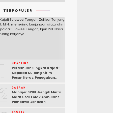
TERPOPULER
1
HEADLINE
Pertemuan Singkat Kajati-
Kapolda Sulteng Kirim
Pesan Keras: Penegakan
Hukum Tak Bisa Ditawar
2
DAERAH
Manajer SPBU Jrengik Minta
Maaf Usai Tolak Ambulans
Pembawa Jenazah
EKOBIS