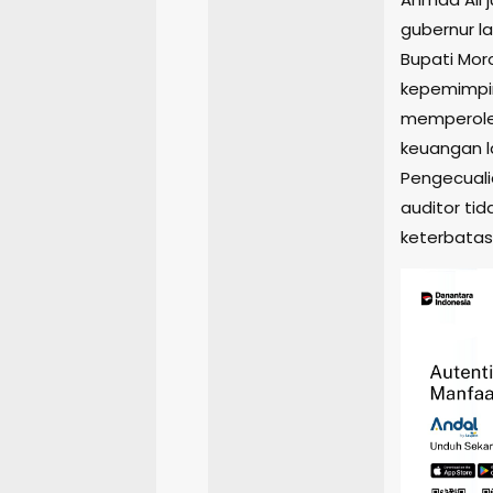
gubernur l
Bupati Mor
kepemimpi
memperoleh
keuangan l
Pengecuali
auditor ti
keterbatas