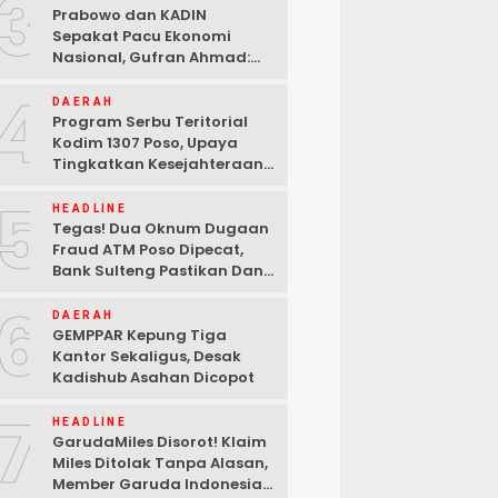
3
Prabowo dan KADIN
Sepakat Pacu Ekonomi
Nasional, Gufran Ahmad:
Sulteng Siap Ambil Peran
4
DAERAH
Program Serbu Teritorial
Kodim 1307 Poso, Upaya
Tingkatkan Kesejahteraan
Masyarakat
5
HEADLINE
Tegas! Dua Oknum Dugaan
Fraud ATM Poso Dipecat,
Bank Sulteng Pastikan Dana
Nasabah Tetap Aman
6
DAERAH
GEMPPAR Kepung Tiga
Kantor Sekaligus, Desak
Kadishub Asahan Dicopot
7
HEADLINE
GarudaMiles Disorot! Klaim
Miles Ditolak Tanpa Alasan,
Member Garuda Indonesia