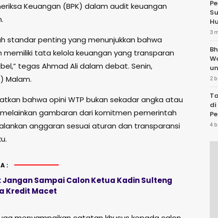
Pe
riksa Keuangan (BPK) dalam audit keuangan
Su
.
Hu
3 
h standar penting yang menunjukkan bahwa
Bh
 memiliki tata kelola keuangan yang transparan
W
bel,” tegas Ahmad Ali dalam debat. Senin,
un
4) Malam.
2 b
Ta
atkan bahwa opini WTP bukan sekadar angka atau
di
, melainkan gambaran dari komitmen pemerintah
Pe
Te
alankan anggaran sesuai aturan dan transparansi
4 b
u.
A:
: Jangan Sampai Calon Ketua Kadin Sulteng
 Kredit Macet
juga menyampaikan catatan khusus kepada calon