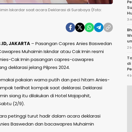
Pe
Su
in Iskardar saat acara Deklarasi di Surabaya (Foto:
Hu
3 
Bh
W
un
ID, JAKARTA
– Pasangan Capres Anies Baswedan
2 b
Cawapres Muhaimin Iskndar atau Cak Imin resmi
Ta
 Anies-Cak Imin pasangan capres-cawapres
di
g deklarasi jelang Pilpres 2024.
Pe
Te
4 b
akai pakaian warna putih dan peci hitam Anies-
mpak terlihat kompak saat deklarasi. Deklarasi
min siang itu dilakukan di Hotel Majapahit,
abtu (2/9).
ra petinggi turut hadir dalam acara deklarasi
Anies Baswedan dan bacawapres Muhaimin