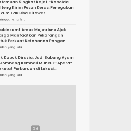
rtemuan Singkat Kajati-Kapolda
lteng Kirim Pesan Keras: Penegakan
kum Tak Bisa Ditawar
minggu yang lalu
abinkamtibmas Mojotrisno Ajak
arga Manfaatkan Pekarangan
tuk Perkuat Ketahanan Pangan
ulan yang lalu
k Kapok Dirazia, Judi Sabung Ayam
 Jombang Kembali Muncul—Aparat
rketat Perburuan di Lokasi
rsembunyi
ulan yang lalu