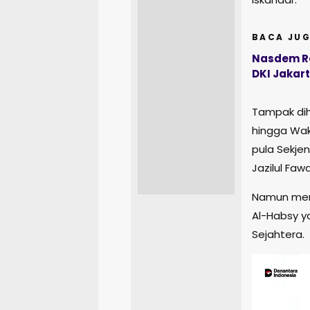
BACA JUG
Nasdem Re
DKI Jakar
Tampak dih
hingga Wak
pula Sekje
Jazilul Fawa
Namun mena
Al-Habsy y
Sejahtera.