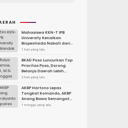
AERAH
Mahasiswa KKN-T IPB
University Kenalkan
Biopestisida Nabati dari
Daun Pepaya
1 hari yang lalu
BKAD Poso Luncurkan Top
Prioritas Poso, Dorong
Belanja Daerah Lebih
Efektif dan Tepat
2 hari yang lalu
Sasaran
AKBP Hartono Lepas
Tongkat Komando, AKBP
Anang Bawa Semangat
Baru untuk Polres
1 minggu yang lalu
Sampang