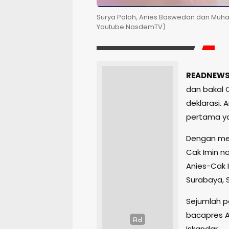
Surya Paloh, Anies Baswedan dan Muhaim
Youtube NasdemTV)
READNEWS.
dan bakal 
deklarasi.
pertama yan
Dengan mem
Cak Imin na
Anies-Cak I
Surabaya, S
Sejumlah pa
bacapres 
Iskandar.