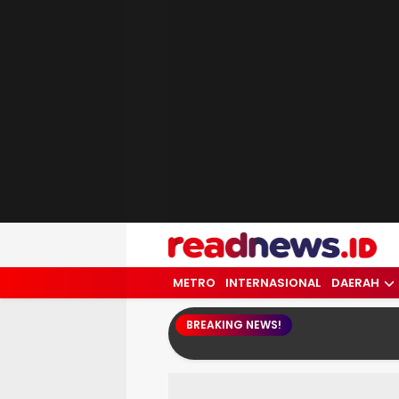
readnews.id
Berita Terkini, Update Terbaru Hari ini 
METRO
INTERNASIONAL
DAERAH
BREAKING NEWS!