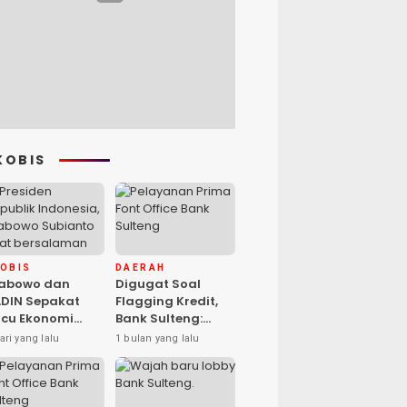
KOBIS
KOBIS
DAERAH
rabowo dan
Digugat Soal
DIN Sepakat
Flagging Kredit,
cu Ekonomi
Bank Sulteng:
sional, Gufran
Kebijakan Berlaku
ari yang lalu
1 bulan yang lalu
mad: Sulteng
untuk Seluruh
ap Ambil Peran
Debitur ASN