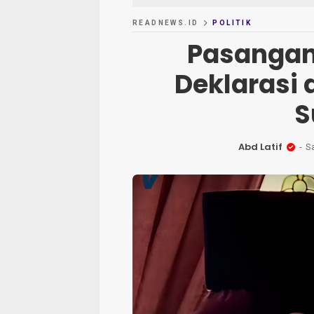
READNEWS.ID
POLITIK
Pasangan
Deklarasi 
S
Abd Latif
S