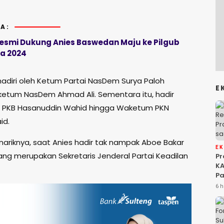
A:
smi Dukung Anies Baswedan Maju ke Pilgub
ta 2024
adiri oleh Ketum Partai NasDem Surya Paloh
E
etum NasDem Ahmad Ali. Sementara itu, hadir
n PKB Hasanuddin Wahid hingga Waketum PKN
id.
riknya, saat Anies hadir tak nampak Aboe Bakar
E
ang merupakan Sekretaris Jenderal Partai Keadilan
P
KA
Pa
Na
6 h
Ah
Si