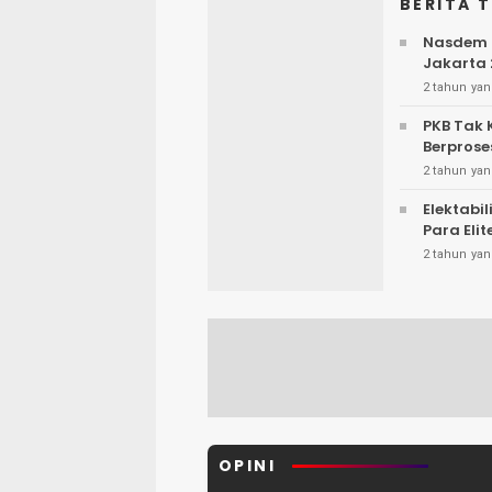
BERITA 
Nasdem R
Jakarta
2 tahun yan
PKB Tak 
Berprose
2 tahun yan
Elektabi
Para Elit
2 tahun yan
OPINI