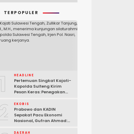
TERPOPULER
1
HEADLINE
Pertemuan Singkat Kajati-
Kapolda Sulteng Kirim
Pesan Keras: Penegakan
Hukum Tak Bisa Ditawar
2
EKOBIS
Prabowo dan KADIN
Sepakat Pacu Ekonomi
Nasional, Gufran Ahmad:
Sulteng Siap Ambil Peran
DAERAH