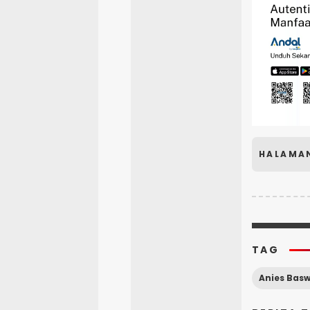
HALAMA
TAG
Anies Bas