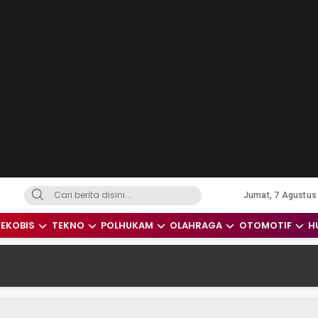
Jumat, 7 Agustus
dari Indonesia dan Dunia
EKOBIS
TEKNO
POLHUKAM
OLAHRAGA
OTOMOTIF
H