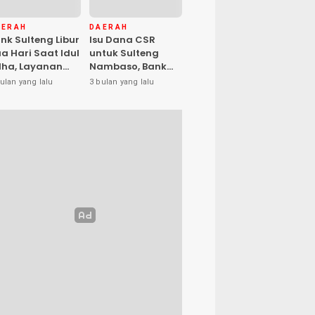
AERAH
DAERAH
nk Sulteng Libur
Isu Dana CSR
a Hari Saat Idul
untuk Sulteng
ha, Layanan
Nambaso, Bank
s Kembali
Sulteng Tegas
ulan yang lalu
3 bulan yang lalu
buka Jumat
Katakan “Hoax”