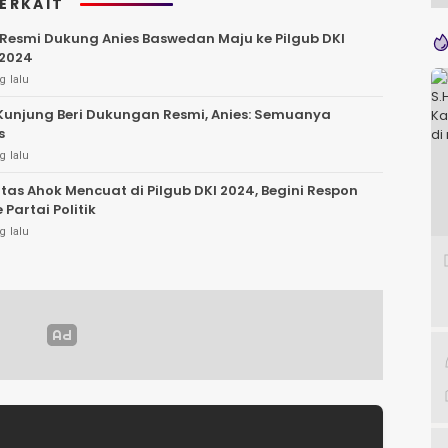
TERKAIT
esmi Dukung Anies Baswedan Maju ke Pilgub DKI
 2024
g lalu
Kunjung Beri Dukungan Resmi, Anies: Semuanya
s
g lalu
litas Ahok Mencuat di Pilgub DKI 2024, Begini Respon
e Partai Politik
g lalu