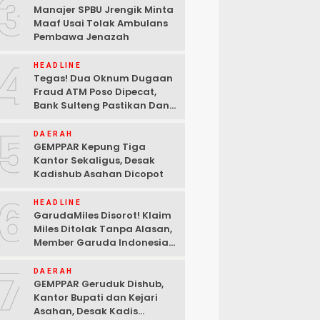
3
Manajer SPBU Jrengik Minta
Maaf Usai Tolak Ambulans
Pembawa Jenazah
4
HEADLINE
Tegas! Dua Oknum Dugaan
Fraud ATM Poso Dipecat,
Bank Sulteng Pastikan Dana
Nasabah Tetap Aman
5
DAERAH
GEMPPAR Kepung Tiga
Kantor Sekaligus, Desak
Kadishub Asahan Dicopot
6
HEADLINE
GarudaMiles Disorot! Klaim
Miles Ditolak Tanpa Alasan,
Member Garuda Indonesia
Siapkan Petisi
7
DAERAH
GEMPPAR Geruduk Dishub,
Kantor Bupati dan Kejari
Asahan, Desak Kadis