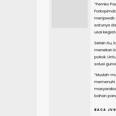
“Pemko Pad
Forkopimda
menjawab b
satunya da
usai kegiat
Selain itu,
menekan la
pokok. Unt
solusi guna
“Mudah-mud
memenuhi k
masyarakat
bahan pang
BACA JUG