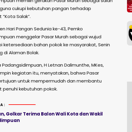
mpuan memilih gerakan Pasar Murah sebagai salah
i guna cukupi kebutuhan pangan terhadap
 “Kota Salak”.
n Hari Pangan Sedunia ke-43, Pemko
mpuan menggelar Pasar Murah sebagai wujud
upi ketersediaan bahan pokok ke masyarakat, Senin
ng di Alaman Bolak.
ta Padangsidimpuan, H Letnan Dalimunthe, MKes,
pin kegiatan itu, menyatakan, bahwa Pasar
 bertujuan untuk mempermudah dan membantu
 penuhi kebutuhan pokok.
A:
n, Golkar Terima Balon Wali Kota dan Wakil
dimpuan