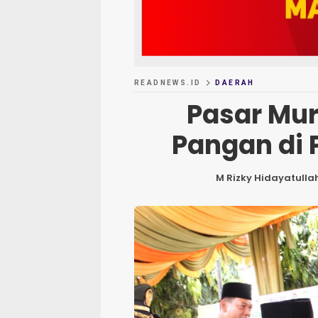
READNEWS.ID
DAERAH
Pasar Mur
Pangan di
M Rizky Hidayatulla