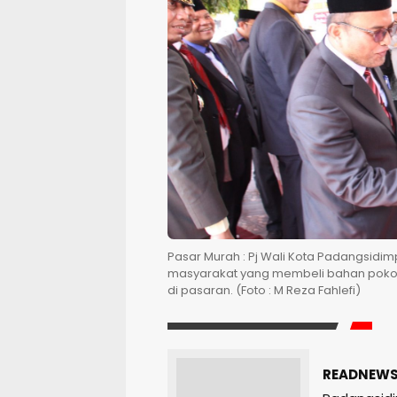
Pasar Murah : Pj Wali Kota Padangsidim
masyarakat yang membeli bahan pokok
di pasaran. (Foto : M Reza Fahlefi)
READNEWS