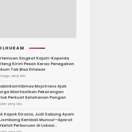
OLHUKAM
rtemuan Singkat Kajati-Kapolda
lteng Kirim Pesan Keras: Penegakan
kum Tak Bisa Ditawar
minggu yang lalu
abinkamtibmas Mojotrisno Ajak
arga Manfaatkan Pekarangan
tuk Perkuat Ketahanan Pangan
ulan yang lalu
k Kapok Dirazia, Judi Sabung Ayam
 Jombang Kembali Muncul—Aparat
rketat Perburuan di Lokasi
rsembunyi
ulan yang lalu