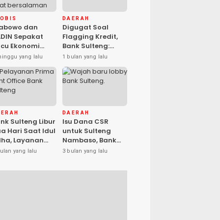
KOBIS
DAERAH
rabowo dan
Digugat Soal
DIN Sepakat
Flagging Kredit,
cu Ekonomi
Bank Sulteng:
sional, Gufran
Kebijakan Berlaku
minggu yang lalu
1 bulan yang lalu
mad: Sulteng
untuk Seluruh
ap Ambil Peran
Debitur ASN
AERAH
DAERAH
nk Sulteng Libur
Isu Dana CSR
a Hari Saat Idul
untuk Sulteng
ha, Layanan
Nambaso, Bank
s Kembali
Sulteng Tegas
ulan yang lalu
3 bulan yang lalu
buka Jumat
Katakan “Hoax”