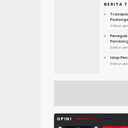
BERITA 
Transpar
Padangs
2 tahun yan
Penegak
Pandang
3 tahun yan
Idap Pen
3 tahun yan
OPINI