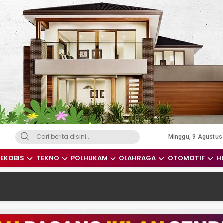
Minggu, 9 Agustus
dari Indonesia dan Dunia
EKOBIS
TEKNO
POLHUKAM
OLAHRAGA
OTOMOTIF
H