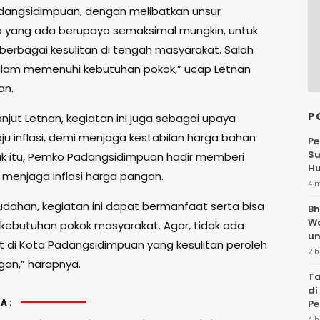
angsidimpuan, dengan melibatkan unsur
 yang ada berupaya semaksimal mungkin, untuk
erbagai kesulitan di tengah masyarakat. Salah
lam memenuhi kebutuhan pokok,” ucap Letnan
an.
P
 lanjut Letnan, kegiatan ini juga sebagai upaya
ju inflasi, demi menjaga kestabilan harga bahan
Pe
Su
uk itu, Pemko Padangsidimpuan hadir memberi
Hu
 menjaga inflasi harga pangan.
4 
ahan, kegiatan ini dapat bermanfaat serta bisa
Bh
W
ebutuhan pokok masyarakat. Agar, tidak ada
un
 di Kota Padangsidimpuan yang kesulitan peroleh
2 b
an,” harapnya.
Ta
di
A:
Pe
Te
4 b