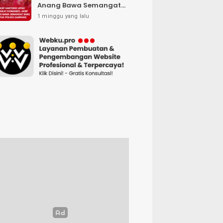
Anang Bawa Semangat
Baru untuk Polres
1 minggu yang lalu
Sampang