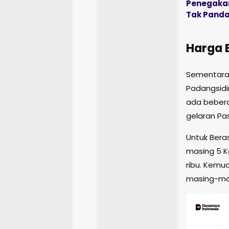
Penegakan
Tak Panda
Harga 
Sementara,
Padangsidi
ada bebera
gelaran Pas
Untuk Bera
masing 5 K
ribu. Kemud
masing-mas