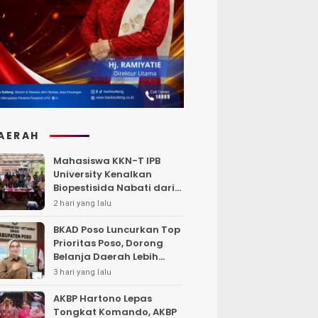
AERAH
Mahasiswa KKN-T IPB
University Kenalkan
Biopestisida Nabati dari
Daun Pepaya
2 hari yang lalu
BKAD Poso Luncurkan Top
Prioritas Poso, Dorong
Belanja Daerah Lebih
Efektif dan Tepat
3 hari yang lalu
Sasaran
AKBP Hartono Lepas
Tongkat Komando, AKBP